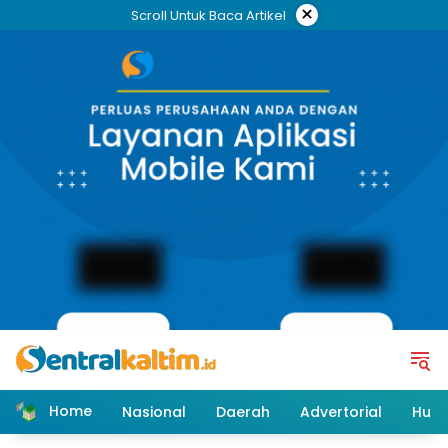
Skip
×
Scroll Untuk Baca Artikel
to
content
Home
Nasional
Daerah
Advertorial
Huk