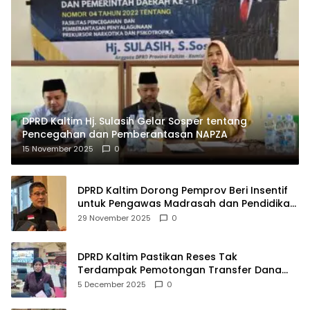
DPRD Kaltim Hj. Sulasih Gelar Sosper tentang
Pencegahan dan Pemberantasan NAPZA
15 November 2025
0
DPRD Kaltim Dorong Pemprov Beri Insentif
untuk Pengawas Madrasah dan Pendidikan
Agama
29 November 2025
0
DPRD Kaltim Pastikan Reses Tak
Terdampak Pemotongan Transfer Dana
Pusat
5 December 2025
0