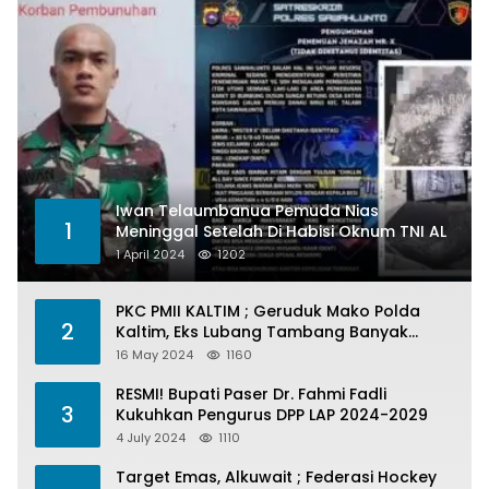
Iwan Telaumbanua Pemuda Nias
1
Meninggal Setelah Di Habisi Oknum TNI AL
1 April 2024
1202
PKC PMII KALTIM ; Geruduk Mako Polda
2
Kaltim, Eks Lubang Tambang Banyak
Menelan Korban
16 May 2024
1160
RESMI! Bupati Paser Dr. Fahmi Fadli
3
Kukuhkan Pengurus DPP LAP 2024-2029
4 July 2024
1110
Target Emas, Alkuwait ; Federasi Hockey