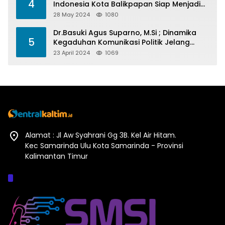
4
Indonesia Kota Balikpapan Siap Menjadi
Barometer Prestasi Di Kaltim
28 May 2024
1080
Dr.Basuki Agus Suparno, M.Si ; Dinamika
5
Kegaduhan Komunikasi Politik Jelang
Pesta Politik 2024
23 April 2024
1069
Alamat : Jl Aw Syahrani Gg 3B. Kel Air Hitam.
Kec Samarinda Ulu Kota Samarinda - Provinsi
Kalimantan Timur
Afiliasi :