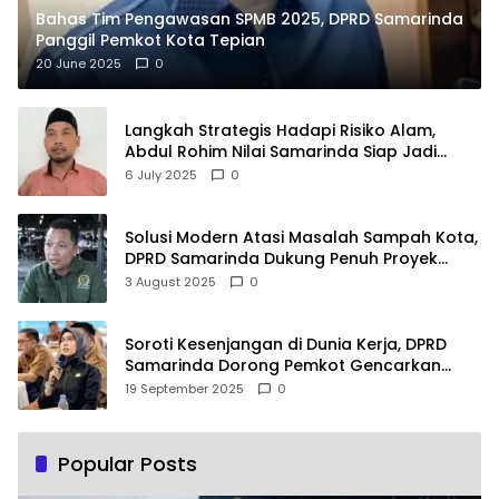
Bahas Tim Pengawasan SPMB 2025, DPRD Samarinda
Panggil Pemkot Kota Tepian
20 June 2025
0
Langkah Strategis Hadapi Risiko Alam,
Abdul Rohim Nilai Samarinda Siap Jadi
Pusat Logistik Bencana Kalimantan
6 July 2025
0
Solusi Modern Atasi Masalah Sampah Kota,
DPRD Samarinda Dukung Penuh Proyek
PLTSA
3 August 2025
0
Soroti Kesenjangan di Dunia Kerja, DPRD
Samarinda Dorong Pemkot Gencarkan
Pemberdayaan Perempuan
19 September 2025
0
Popular Posts