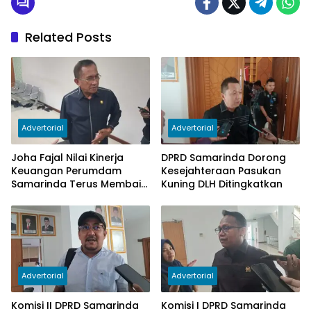
Related Posts
Advertorial
Advertorial
Joha Fajal Nilai Kinerja
DPRD Samarinda Dorong
Keuangan Perumdam
Kesejahteraan Pasukan
Samarinda Terus Membaik,
Kuning DLH Ditingkatkan
Ketergantungan pada
Subsidi Berkurang
Advertorial
Advertorial
Komisi II DPRD Samarinda
Komisi I DPRD Samarinda