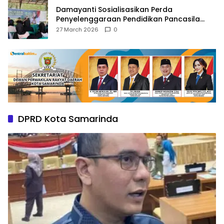
Damayanti Sosialisasikan Perda
Penyelenggaraan Pendidikan Pancasila
dan Wawasan Kebangsaan
27 March 2026
0
DPRD Kota Samarinda