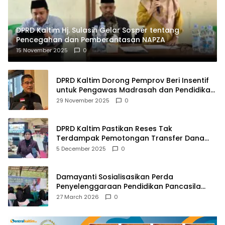
DPRD Kaltim Hj. Sulasih Gelar Sosper tentang
Pencegahan dan Pemberantasan NAPZA
15 November 2025
0
DPRD Kaltim Dorong Pemprov Beri Insentif
untuk Pengawas Madrasah dan Pendidikan
Agama
29 November 2025
0
DPRD Kaltim Pastikan Reses Tak
Terdampak Pemotongan Transfer Dana
Pusat
5 December 2025
0
Damayanti Sosialisasikan Perda
Penyelenggaraan Pendidikan Pancasila
dan Wawasan Kebangsaan
27 March 2026
0