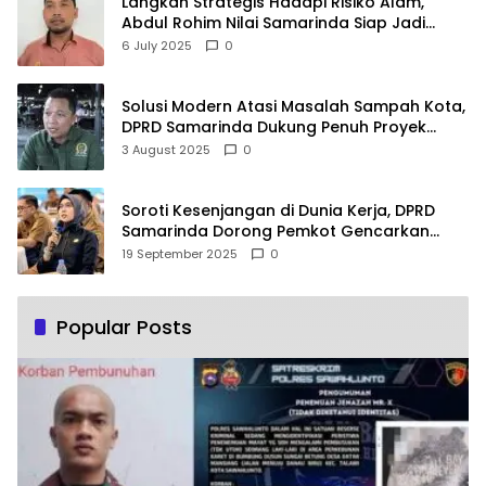
Langkah Strategis Hadapi Risiko Alam,
Abdul Rohim Nilai Samarinda Siap Jadi
Pusat Logistik Bencana Kalimantan
6 July 2025
0
Solusi Modern Atasi Masalah Sampah Kota,
DPRD Samarinda Dukung Penuh Proyek
PLTSA
3 August 2025
0
Soroti Kesenjangan di Dunia Kerja, DPRD
Samarinda Dorong Pemkot Gencarkan
Pemberdayaan Perempuan
19 September 2025
0
Popular Posts