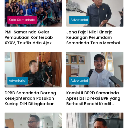
Kota Samarinda
Advertorial
PMII Samarinda Gelar
Joha Fajal Nilai Kinerja
Pembukaan Konfercab
Keuangan Perumdam
XXXV, Taufikuddin Ajak
Samarinda Terus Membaik,
Seluruh Kader Perkuat
Ketergantungan pada
Persatuan
Subsidi Berkurang
Advertorial
Advertorial
DPRD Samarinda Dorong
Komisi II DPRD Samarinda
Kesejahteraan Pasukan
Apresiasi Direksi BPR yang
Kuning DLH Ditingkatkan
Berhasil Benahi Kredit
Bermasalah