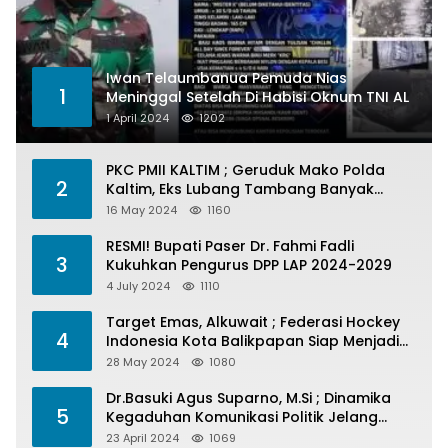
Iwan Telaumbanua Pemuda Nias
1
Meninggal Setelah Di Habisi Oknum TNI AL
1 April 2024
1202
PKC PMII KALTIM ; Geruduk Mako Polda
2
Kaltim, Eks Lubang Tambang Banyak
Menelan Korban
16 May 2024
1160
RESMI! Bupati Paser Dr. Fahmi Fadli
3
Kukuhkan Pengurus DPP LAP 2024-2029
4 July 2024
1110
Target Emas, Alkuwait ; Federasi Hockey
4
Indonesia Kota Balikpapan Siap Menjadi
Barometer Prestasi Di Kaltim
28 May 2024
1080
Dr.Basuki Agus Suparno, M.Si ; Dinamika
5
Kegaduhan Komunikasi Politik Jelang
Pesta Politik 2024
23 April 2024
1069