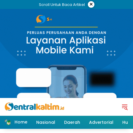
Skip
×
Scroll Untuk Baca Artikel
to
content
Home
Nasional
Daerah
Advertorial
Huk