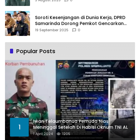
Soroti Kesenjangan di Dunia Kerja, DPRD
Samarinda Dorong Pemkot Gencarkan
Pemberdayaan Perempuan
19 September 2025
0
Popular Posts
Iwan Telaumbanua Pemuda Nias
1
Meninggal Setelah Di Habisi Oknum TNI AL
1 April 2024
1205