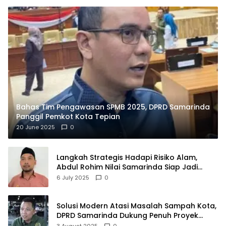
Bahas Tim Pengawasan SPMB 2025, DPRD Samarinda
Panggil Pemkot Kota Tepian
20 June 2025
0
Langkah Strategis Hadapi Risiko Alam,
Abdul Rohim Nilai Samarinda Siap Jadi
Pusat Logistik Bencana Kalimantan
6 July 2025
0
Solusi Modern Atasi Masalah Sampah Kota,
DPRD Samarinda Dukung Penuh Proyek
PLTSA
3 August 2025
0