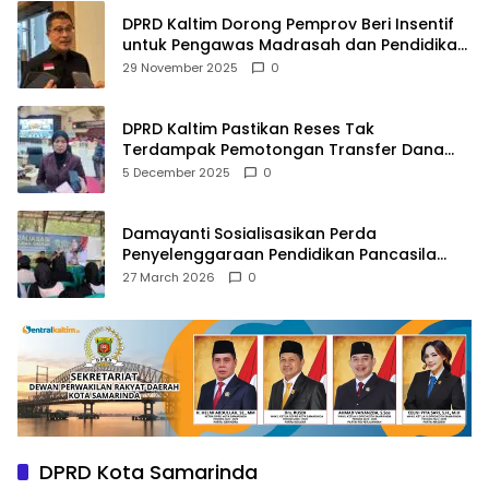
DPRD Kaltim Dorong Pemprov Beri Insentif
untuk Pengawas Madrasah dan Pendidikan
Agama
29 November 2025
0
DPRD Kaltim Pastikan Reses Tak
Terdampak Pemotongan Transfer Dana
Pusat
5 December 2025
0
Damayanti Sosialisasikan Perda
Penyelenggaraan Pendidikan Pancasila
dan Wawasan Kebangsaan
27 March 2026
0
DPRD Kota Samarinda