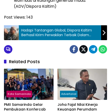
lebih luas di kalangan generasi muda.
(ADV/Dispora Kaltim)
Post Views:
143
Hadapi Tantangan Global, Dispora Kaltim
Berhasil Kirim Perwakilan Terbaik Dalam
Ajang Kreativitas
Related Posts
Kota Samarinda
Advertorial
PMII Samarinda Gelar
Joha Fajal Nilai Kinerja
Pembukaan Konfercab
Keuangan Perumdam