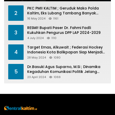
PKC PMII KALTIM ; Geruduk Mako Polda
2
Kaltim, Eks Lubang Tambang Banyak
Menelan Korban
16 May 2024
1161
RESMI! Bupati Paser Dr. Fahmi Fadli
3
Kukuhkan Pengurus DPP LAP 2024-2029
4 July 2024
1110
Target Emas, Alkuwait ; Federasi Hockey
4
Indonesia Kota Balikpapan Siap Menjadi
Barometer Prestasi Di Kaltim
28 May 2024
1080
Dr.Basuki Agus Suparno, M.Si ; Dinamika
5
Kegaduhan Komunikasi Politik Jelang
Pesta Politik 2024
23 April 2024
1069