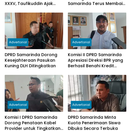
XXXV, Taufikuddin Ajak
Samarinda Terus Membaik,
Seluruh Kader Perkuat
Ketergantungan pada
Persatuan
Subsidi Berkurang
Advertorial
Advertorial
DPRD Samarinda Dorong
Komisi II DPRD Samarinda
Kesejahteraan Pasukan
Apresiasi Direksi BPR yang
Kuning DLH Ditingkatkan
Berhasil Benahi Kredit
Bermasalah
Advertorial
Advertorial
Komisi I DPRD Samarinda
DPRD Samarinda Minta
Dorong Penataan Kabel
Kuota Penerimaan Siswa
Provider untuk Tingkatkan
Dibuka Secara Terbuka