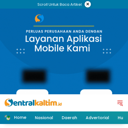
Skip
×
Scroll Untuk Baca Artikel
to
content
Home
Nasional
Daerah
Advertorial
Huk