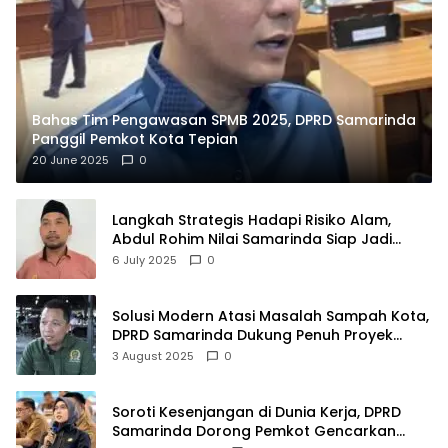
Bahas Tim Pengawasan SPMB 2025, DPRD Samarinda
Panggil Pemkot Kota Tepian
20 June 2025
0
Langkah Strategis Hadapi Risiko Alam,
Abdul Rohim Nilai Samarinda Siap Jadi
Pusat Logistik Bencana Kalimantan
6 July 2025
0
Solusi Modern Atasi Masalah Sampah Kota,
DPRD Samarinda Dukung Penuh Proyek
PLTSA
3 August 2025
0
Soroti Kesenjangan di Dunia Kerja, DPRD
Samarinda Dorong Pemkot Gencarkan