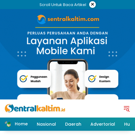
Skip
×
Scroll Untuk Baca Artikel
to
content
Home
Nasional
Daerah
Advertorial
Huk