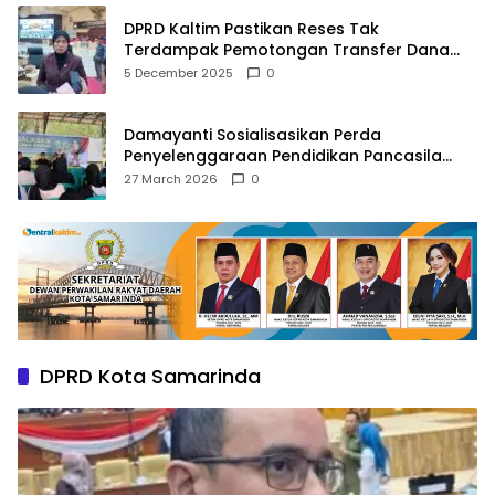
DPRD Kaltim Pastikan Reses Tak
Terdampak Pemotongan Transfer Dana
Pusat
5 December 2025
0
Damayanti Sosialisasikan Perda
Penyelenggaraan Pendidikan Pancasila
dan Wawasan Kebangsaan
27 March 2026
0
DPRD Kota Samarinda