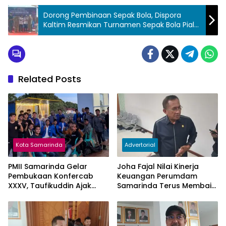
Dorong Pembinaan Sepak Bola, Dispora
Kaltim Resmikan Turnamen Sepak Bola Piala
Gubernur Kaltim
Related Posts
Kota Samarinda
Advertorial
PMII Samarinda Gelar
Joha Fajal Nilai Kinerja
Pembukaan Konfercab
Keuangan Perumdam
XXXV, Taufikuddin Ajak
Samarinda Terus Membaik,
Seluruh Kader Perkuat
Ketergantungan pada
Persatuan
Subsidi Berkurang