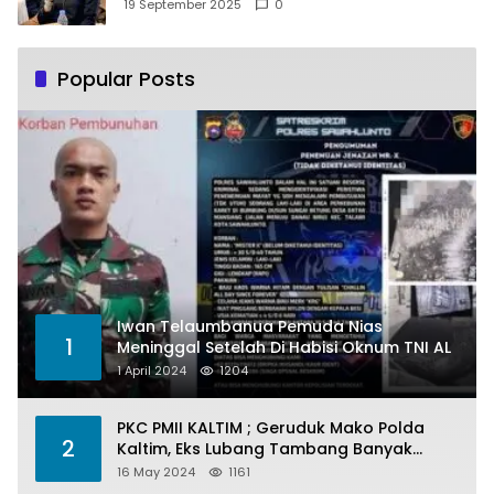
Pemberdayaan Perempuan
19 September 2025
0
Popular Posts
Iwan Telaumbanua Pemuda Nias
1
Meninggal Setelah Di Habisi Oknum TNI AL
1 April 2024
1204
PKC PMII KALTIM ; Geruduk Mako Polda
2
Kaltim, Eks Lubang Tambang Banyak
Menelan Korban
16 May 2024
1161