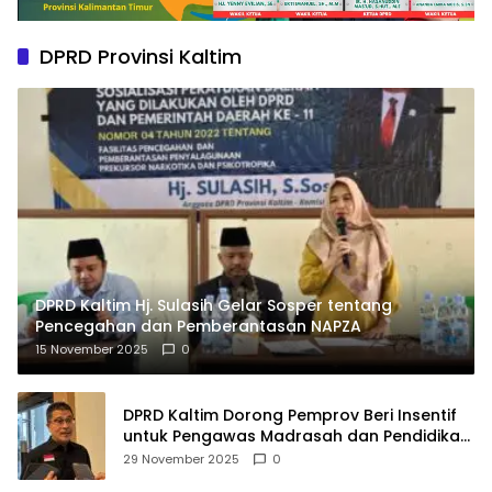
DPRD Provinsi Kaltim
DPRD Kaltim Hj. Sulasih Gelar Sosper tentang
Pencegahan dan Pemberantasan NAPZA
15 November 2025
0
DPRD Kaltim Dorong Pemprov Beri Insentif
untuk Pengawas Madrasah dan Pendidikan
Agama
29 November 2025
0