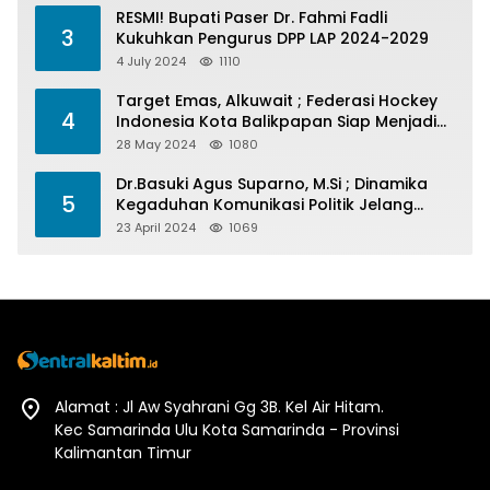
RESMI! Bupati Paser Dr. Fahmi Fadli
3
Kukuhkan Pengurus DPP LAP 2024-2029
4 July 2024
1110
Target Emas, Alkuwait ; Federasi Hockey
4
Indonesia Kota Balikpapan Siap Menjadi
Barometer Prestasi Di Kaltim
28 May 2024
1080
Dr.Basuki Agus Suparno, M.Si ; Dinamika
5
Kegaduhan Komunikasi Politik Jelang
Pesta Politik 2024
23 April 2024
1069
Alamat : Jl Aw Syahrani Gg 3B. Kel Air Hitam.
Kec Samarinda Ulu Kota Samarinda - Provinsi
Kalimantan Timur