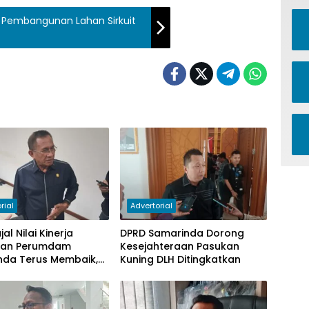
 Pembangunan Lahan Sirkuit
rial
Advertorial
al Nilai Kinerja
DPRD Samarinda Dorong
gan Perumdam
Kesejahteraan Pasukan
nda Terus Membaik,
Kuning DLH Ditingkatkan
antungan pada
 Berkurang