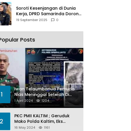
Soroti Kesenjangan di Dunia
Kerja, DPRD Samarinda Dorong
Pemkot Gencarkan
19 September 2025
0
Pemberdayaan Perempuan
Popular Posts
Iwan Telaumbanua Pemuda
1
Nias Meninggal Setelah Di
Habisi Oknum TNI AL
1 April 2024
1204
PKC PMII KALTIM ; Geruduk
2
Mako Polda Kaltim, Eks
Lubang Tambang Banyak
16 May 2024
1161