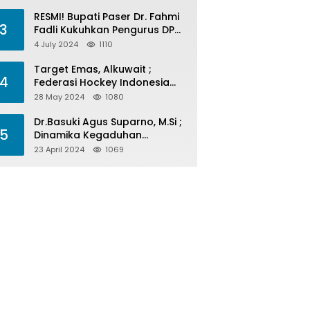
Menelan Korban
RESMI! Bupati Paser Dr. Fahmi
3
Fadli Kukuhkan Pengurus DPP
LAP 2024-2029
4 July 2024
1110
Target Emas, Alkuwait ;
4
Federasi Hockey Indonesia
Kota Balikpapan Siap Menjadi
28 May 2024
1080
Barometer Prestasi Di Kaltim
Dr.Basuki Agus Suparno, M.Si ;
5
Dinamika Kegaduhan
Komunikasi Politik Jelang
23 April 2024
1069
Pesta Politik 2024