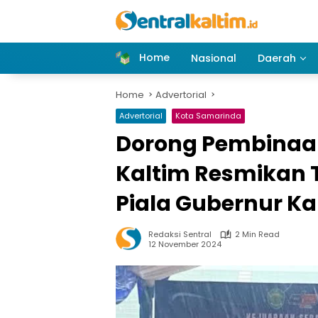
Skip
to
content
Home
Nasional
Daerah
Home
Advertorial
Advertorial
Kota Samarinda
Dorong Pembinaan
Kaltim Resmikan 
Piala Gubernur Ka
Redaksi Sentral
2 Min Read
12 November 2024