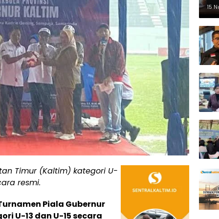
Pe
15 
an Timur (Kaltim) kategori U-
cara resmi.
Turnamen Piala Gubernur
ori U-13 dan U-15 secara