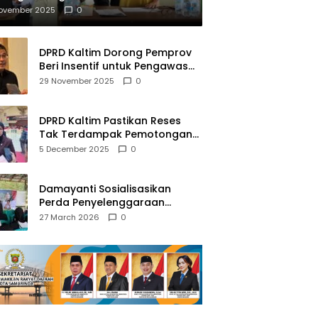
mberantasan NAPZA
November 2025
0
DPRD Kaltim Dorong Pemprov
Beri Insentif untuk Pengawas
Madrasah dan Pendidikan
29 November 2025
0
Agama
DPRD Kaltim Pastikan Reses
Tak Terdampak Pemotongan
Transfer Dana Pusat
5 December 2025
0
Damayanti Sosialisasikan
Perda Penyelenggaraan
Pendidikan Pancasila dan
27 March 2026
0
Wawasan Kebangsaan