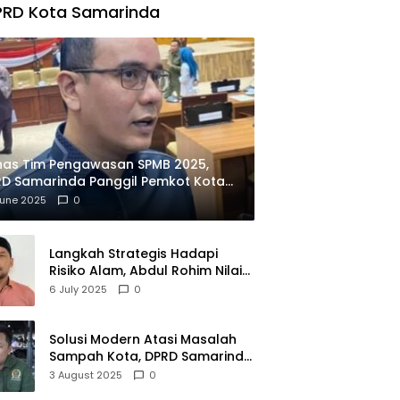
PRD Kota Samarinda
has Tim Pengawasan SPMB 2025,
D Samarinda Panggil Pemkot Kota
ian
June 2025
0
Langkah Strategis Hadapi
Risiko Alam, Abdul Rohim Nilai
Samarinda Siap Jadi Pusat
6 July 2025
0
Logistik Bencana Kalimantan
Solusi Modern Atasi Masalah
Sampah Kota, DPRD Samarinda
Dukung Penuh Proyek PLTSA
3 August 2025
0