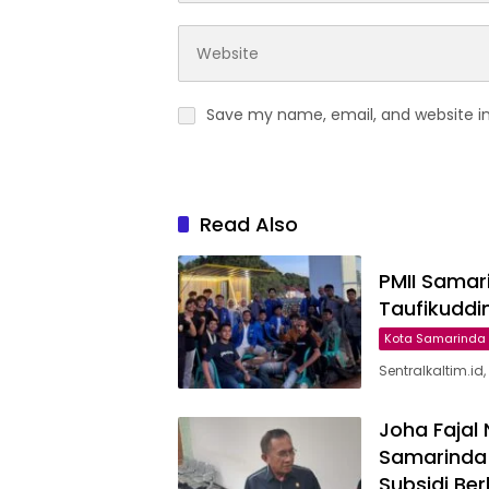
Save my name, email, and website in
Read Also
PMII Samar
Taufikuddi
Kota Samarinda
Sentralkaltim.i
Joha Fajal
Samarinda
Subsidi Be