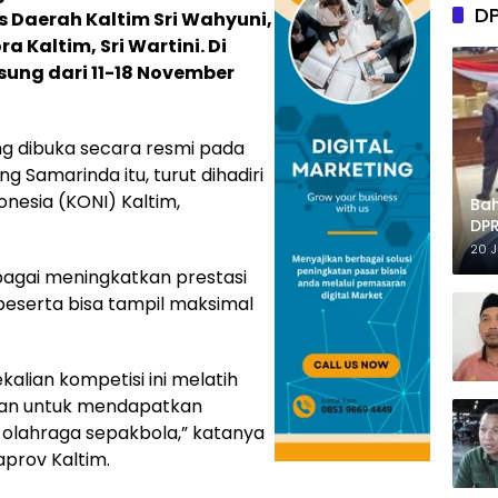
D
is Daerah Kaltim Sri Wahyuni,
a Kaltim, Sri Wartini. Di
ung dari 11-18 November
ng dibuka secara resmi pada
ng Samarinda itu, turut dihadiri
nesia (KONI) Kaltim,
Ba
DPR
Tep
20 
ebagai meningkatkan prestasi
peserta bisa tampil maksimal
alian kompetisi ini melatih
, dan untuk mendapatkan
olahraga sepakbola,” katanya
prov Kaltim.