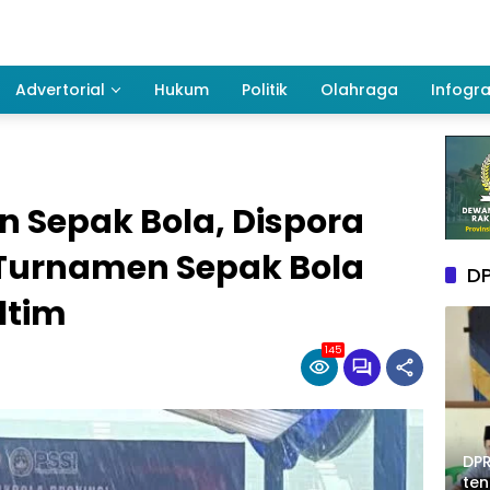
Advertorial
Hukum
Politik
Olahraga
Infogra
 Sepak Bola, Dispora
Turnamen Sepak Bola
DP
ltim
145
DPR
te