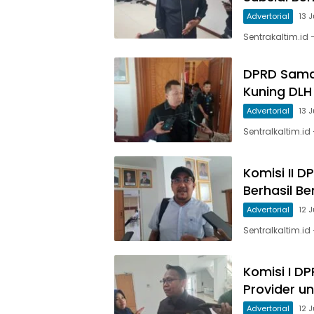
Advertorial
13 
Sentrakaltim.id
DPRD Sama
Kuning DLH
Advertorial
13 
Sentralkaltim.id
Komisi II 
Berhasil B
Advertorial
12 
Sentralkaltim.id
Komisi I D
Provider u
Advertorial
12 