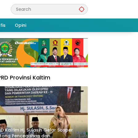
fis
Opini
RD Provinsi Kaltim
D Kaltim Hj. Sulasih Gelar Sosper
ntang Pencegahan dan