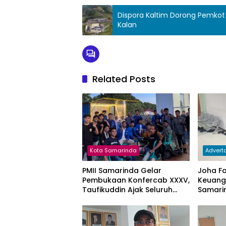
Dispora Kaltim Dorong Pemkot
Kalan
Related Posts
Kota Samarinda
Adverto
PMII Samarinda Gelar
Joha Faj
Pembukaan Konfercab XXXV,
Keuan
Taufikuddin Ajak Seluruh
Samari
Kader Perkuat Persatuan
Keterg
Subsidi