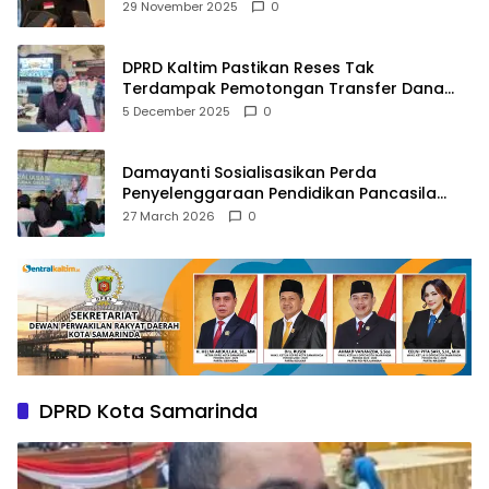
Agama
29 November 2025
0
DPRD Kaltim Pastikan Reses Tak
Terdampak Pemotongan Transfer Dana
Pusat
5 December 2025
0
Damayanti Sosialisasikan Perda
Penyelenggaraan Pendidikan Pancasila
dan Wawasan Kebangsaan
27 March 2026
0
DPRD Kota Samarinda