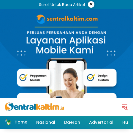
Skip
×
Scroll Untuk Baca Artikel
to
content
Home
Nasional
Daerah
Advertorial
Huk