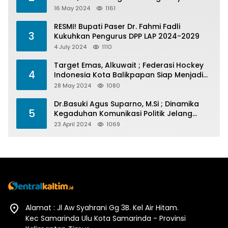
Menelan Korban
16 May 2024
1161
RESMI! Bupati Paser Dr. Fahmi Fadli
3
Kukuhkan Pengurus DPP LAP 2024-2029
4 July 2024
1110
Target Emas, Alkuwait ; Federasi Hockey
4
Indonesia Kota Balikpapan Siap Menjadi
Barometer Prestasi Di Kaltim
28 May 2024
1080
Dr.Basuki Agus Suparno, M.Si ; Dinamika
5
Kegaduhan Komunikasi Politik Jelang
Pesta Politik 2024
23 April 2024
1069
Alamat : Jl Aw Syahrani Gg 3B. Kel Air Hitam.
Kec Samarinda Ulu Kota Samarinda - Provinsi