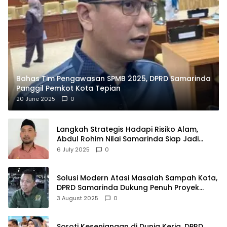
Bahas Tim Pengawasan SPMB 2025, DPRD Samarinda
Panggil Pemkot Kota Tepian
20 June 2025
0
Langkah Strategis Hadapi Risiko Alam,
Abdul Rohim Nilai Samarinda Siap Jadi
Pusat Logistik Bencana Kalimantan
6 July 2025
0
Solusi Modern Atasi Masalah Sampah Kota,
DPRD Samarinda Dukung Penuh Proyek
PLTSA
3 August 2025
0
Soroti Kesenjangan di Dunia Kerja, DPRD