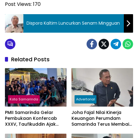
Post Views:
170
Dispora Kaltim Luncurkan Senam Mingguan
Related Posts
Kota Samarinda
Advertorial
PMII Samarinda Gelar
Joha Fajal Nilai Kinerja
Pembukaan Konfercab
Keuangan Perumdam
XXXV, Taufikuddin Ajak
Samarinda Terus Membaik,
Seluruh Kader Perkuat
Ketergantungan pada
Persatuan
Subsidi Berkurang