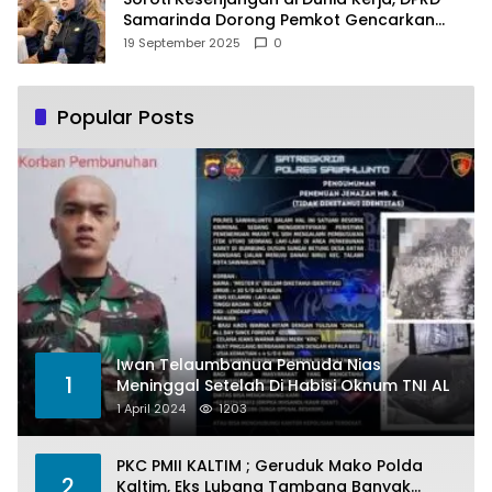
Samarinda Dorong Pemkot Gencarkan
Pemberdayaan Perempuan
19 September 2025
0
Popular Posts
Iwan Telaumbanua Pemuda Nias
1
Meninggal Setelah Di Habisi Oknum TNI AL
1 April 2024
1203
PKC PMII KALTIM ; Geruduk Mako Polda
2
Kaltim, Eks Lubang Tambang Banyak