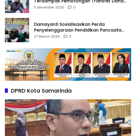
Terdampak Pemotongan Transfer Dana
Pusat
5 December 2025
0
Damayanti Sosialisasikan Perda
Penyelenggaraan Pendidikan Pancasila
dan Wawasan Kebangsaan
27 March 2026
0
DPRD Kota Samarinda