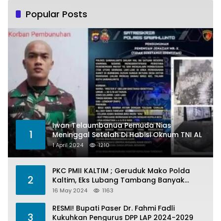
Popular Posts
Iwan Telaumbanua Pemuda Nias
1
Meninggal Setelah Di Habisi Oknum TNI AL
1 April 2024
1210
PKC PMII KALTIM ; Geruduk Mako Polda
2
Kaltim, Eks Lubang Tambang Banyak
Menelan Korban
16 May 2024
1163
RESMI! Bupati Paser Dr. Fahmi Fadli
3
Kukuhkan Pengurus DPP LAP 2024-2029