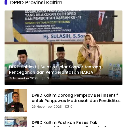
DPRD Provinsi Kaltim
DPRD Kaltim Hj. Sulasih Gelar Sosper tentang
Pencegahan dan Pemberantasan NAPZA
15 November 2025
0
DPRD Kaltim Dorong Pemprov Beri Insentif
untuk Pengawas Madrasah dan Pendidikan
Agama
29 November 2025
0
DPRD Kaltim Pastikan Reses Tak