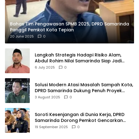
Bahas Tim Pengawasan SPMB 2025, DPRD Samarinda
Panggil Pemkot Kota Tepian
20 June 2025
0
Langkah Strategis Hadapi Risiko Alam,
Abdul Rohim Nilai Samarinda Siap Jadi
Pusat Logistik Bencana Kalimantan
6 July 2025
0
Solusi Modern Atasi Masalah Sampah Kota,
DPRD Samarinda Dukung Penuh Proyek
PLTSA
3 August 2025
0
Soroti Kesenjangan di Dunia Kerja, DPRD
Samarinda Dorong Pemkot Gencarkan
Pemberdayaan Perempuan
19 September 2025
0