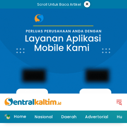
Skip
×
Scroll Untuk Baca Artikel
to
content
Home
Nasional
Daerah
Advertorial
Huk