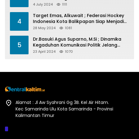
4 July 2024
1111
Target Emas, Alkuwait ; Federasi Hockey
4
Indonesia Kota Balikpapan Siap Menjadi
Barometer Prestasi Di Kaltim
28 May 2024
1081
Dr.Basuki Agus Suparno, M.Si ; Dinamika
5
Kegaduhan Komunikasi Politik Jelang
Pesta Politik 2024
23 April 2024
1070
Alamat : Jl Aw Syahrani Gg 3B. Kel Air Hitam.
Kec Samarinda Ulu Kota Samarinda - Provinsi
Kalimantan Timur
Afiliasi :