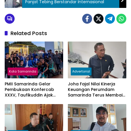
Panjat Tebing Berstandar Internasional
Related Posts
Kota Samarinda
Advertorial
PMII Samarinda Gelar
Joha Fajal Nilai Kinerja
Pembukaan Konfercab
Keuangan Perumdam
XXXV, Taufikuddin Ajak
Samarinda Terus Membaik,
Seluruh Kader Perkuat
Ketergantungan pada
Persatuan
Subsidi Berkurang