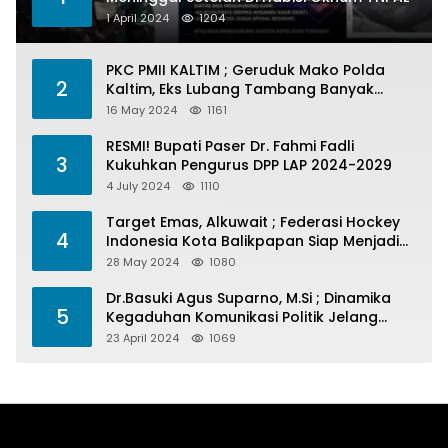
1 April 2024
1204
PKC PMII KALTIM ; Geruduk Mako Polda
2
Kaltim, Eks Lubang Tambang Banyak
Menelan Korban
16 May 2024
1161
RESMI! Bupati Paser Dr. Fahmi Fadli
3
Kukuhkan Pengurus DPP LAP 2024-2029
4 July 2024
1110
Target Emas, Alkuwait ; Federasi Hockey
4
Indonesia Kota Balikpapan Siap Menjadi
Barometer Prestasi Di Kaltim
28 May 2024
1080
Dr.Basuki Agus Suparno, M.Si ; Dinamika
5
Kegaduhan Komunikasi Politik Jelang
Pesta Politik 2024
23 April 2024
1069