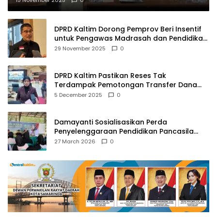
DPRD Kaltim Dorong Pemprov Beri Insentif
untuk Pengawas Madrasah dan Pendidikan
Agama
29 November 2025
0
DPRD Kaltim Pastikan Reses Tak
Terdampak Pemotongan Transfer Dana
Pusat
5 December 2025
0
Damayanti Sosialisasikan Perda
Penyelenggaraan Pendidikan Pancasila
dan Wawasan Kebangsaan
27 March 2026
0