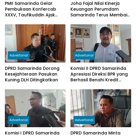
PMII Samarinda Gelar
Joha Fajal Nilai Kinerja
Pembukaan Konfercab
Keuangan Perumdam
XXXV, Taufikuddin Ajak
Samarinda Terus Membaik,
Seluruh Kader Perkuat
Ketergantungan pada
Persatuan
Subsidi Berkurang
Advertorial
Advertorial
DPRD Samarinda Dorong
Komisi II DPRD Samarinda
Kesejahteraan Pasukan
Apresiasi Direksi BPR yang
Kuning DLH Ditingkatkan
Berhasil Benahi Kredit
Bermasalah
Advertorial
Advertorial
Komisi I DPRD Samarinda
DPRD Samarinda Minta