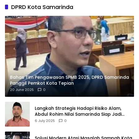
DPRD Kota Samarinda
Bahas Tim Pengawasan SPMB 2025, DPRD Samarinda
Panggil Pemkot Kota Tepian
20 June 2025
0
Langkah Strategis Hadapi Risiko Alam,
Abdul Rohim Nilai Samarinda Siap Jadi
Pusat Logistik Bencana Kalimantan
6 July 2025
0
Solusi Modern Atasi Masalah Sampah Kota,