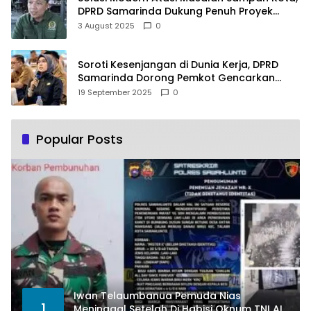
DPRD Samarinda Dukung Penuh Proyek
PLTSA
3 August 2025
0
Soroti Kesenjangan di Dunia Kerja, DPRD
Samarinda Dorong Pemkot Gencarkan
Pemberdayaan Perempuan
19 September 2025
0
Popular Posts
Iwan Telaumbanua Pemuda Nias
1
Meninggal Setelah Di Habisi Oknum TNI AL