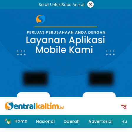
Skip
×
Scroll Untuk Baca Artikel
to
content
Home
Nasional
Daerah
Advertorial
Huk