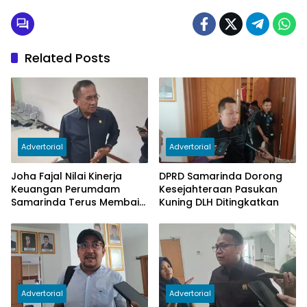
Related Posts
Advertorial
Advertorial
Joha Fajal Nilai Kinerja
DPRD Samarinda Dorong
Keuangan Perumdam
Kesejahteraan Pasukan
Samarinda Terus Membaik,
Kuning DLH Ditingkatkan
Ketergantungan pada
Subsidi Berkurang
Advertorial
Advertorial