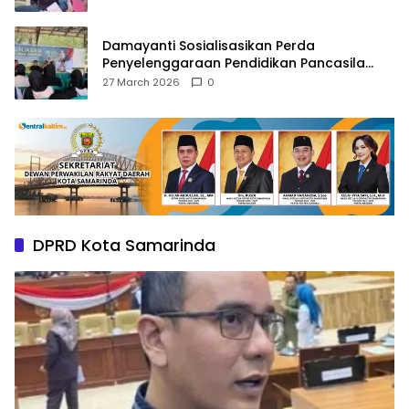
Damayanti Sosialisasikan Perda
Penyelenggaraan Pendidikan Pancasila
dan Wawasan Kebangsaan
27 March 2026
0
DPRD Kota Samarinda