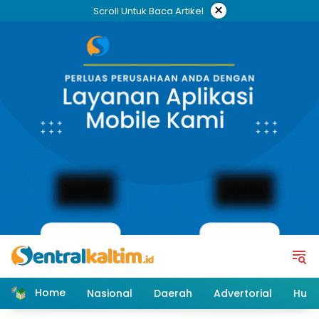
Skip
×
Scroll Untuk Baca Artikel
to
content
Home
Nasional
Daerah
Advertorial
Huk