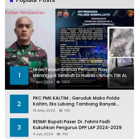
Iwan Telaumbanua Pemuda Nias
1
Meninggal Setelah Di Habisi Oknum TNI AL
1 April 2024
1203
PKC PMII KALTIM ; Geruduk Mako Polda
2
Kaltim, Eks Lubang Tambang Banyak
Menelan Korban
16 May 2024
1161
RESMI! Bupati Paser Dr. Fahmi Fadli
3
Kukuhkan Pengurus DPP LAP 2024-2029
4 July 2024
1110