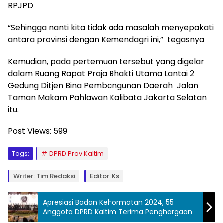
RPJPD
“Sehingga nanti kita tidak ada masalah menyepakati
antara provinsi dengan Kemendagri ini,” tegasnya
Kemudian, pada pertemuan tersebut yang digelar
dalam Ruang Rapat Praja Bhakti Utama Lantai 2
Gedung Ditjen Bina Pembangunan Daerah Jalan
Taman Makam Pahlawan Kalibata Jakarta Selatan
itu.
Post Views:
599
Tags:
DPRD Prov Kaltim
Writer: Tim Redaksi
Editor: Ks
Apresiasi Badan Kehormatan 2024, 55
Anggota DPRD Kaltim Terima Penghargaan