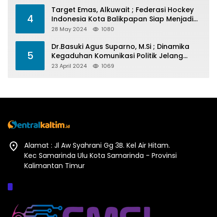
Target Emas, Alkuwait ; Federasi Hockey
4
Indonesia Kota Balikpapan Siap Menjadi
Barometer Prestasi Di Kaltim
28 May 2024
1080
Dr.Basuki Agus Suparno, M.Si ; Dinamika
5
Kegaduhan Komunikasi Politik Jelang
Pesta Politik 2024
23 April 2024
1069
Alamat : Jl Aw Syahrani Gg 3B. Kel Air Hitam.
Kec Samarinda Ulu Kota Samarinda - Provinsi
Kalimantan Timur
Afiliasi :