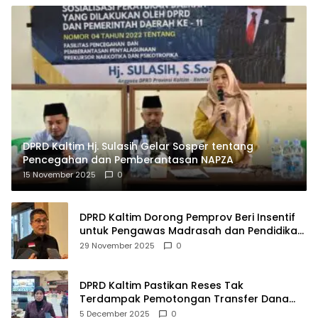
DPRD Kaltim Hj. Sulasih Gelar Sosper tentang
Pencegahan dan Pemberantasan NAPZA
15 November 2025
0
DPRD Kaltim Dorong Pemprov Beri Insentif
untuk Pengawas Madrasah dan Pendidikan
Agama
29 November 2025
0
DPRD Kaltim Pastikan Reses Tak
Terdampak Pemotongan Transfer Dana
Pusat
5 December 2025
0