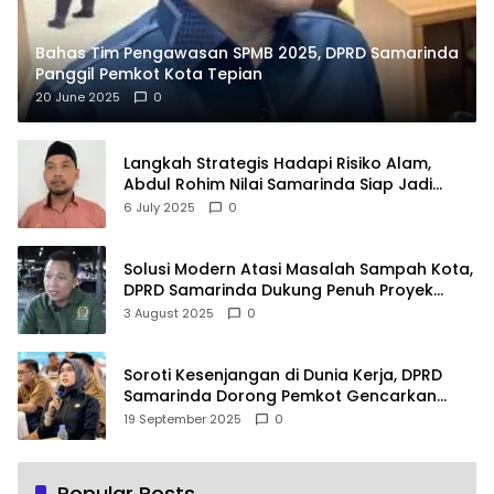
Bahas Tim Pengawasan SPMB 2025, DPRD Samarinda
Panggil Pemkot Kota Tepian
20 June 2025
0
Langkah Strategis Hadapi Risiko Alam,
Abdul Rohim Nilai Samarinda Siap Jadi
Pusat Logistik Bencana Kalimantan
6 July 2025
0
Solusi Modern Atasi Masalah Sampah Kota,
DPRD Samarinda Dukung Penuh Proyek
PLTSA
3 August 2025
0
Soroti Kesenjangan di Dunia Kerja, DPRD
Samarinda Dorong Pemkot Gencarkan
Pemberdayaan Perempuan
19 September 2025
0
Popular Posts