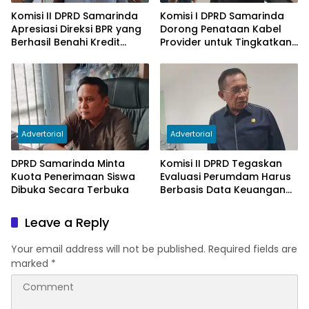
Komisi II DPRD Samarinda
Komisi I DPRD Samarinda
Apresiasi Direksi BPR yang
Dorong Penataan Kabel
Berhasil Benahi Kredit
Provider untuk Tingkatkan
Bermasalah
PAD
Advertorial
Advertorial
DPRD Samarinda Minta
Komisi II DPRD Tegaskan
Kuota Penerimaan Siswa
Evaluasi Perumdam Harus
Dibuka Secara Terbuka
Berbasis Data Keuangan
Terverifikasi
Leave a Reply
Your email address will not be published.
Required fields are
marked
*