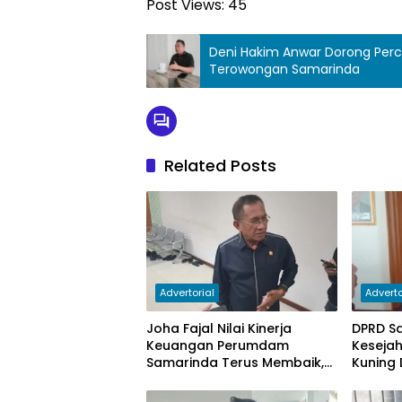
Post Views:
45
Deni Hakim Anwar Dorong Perc
Terowongan Samarinda
Related Posts
Advertorial
Adverto
Joha Fajal Nilai Kinerja
DPRD S
Keuangan Perumdam
Keseja
Samarinda Terus Membaik,
Kuning 
Ketergantungan pada
Subsidi Berkurang