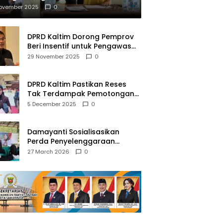
mberantasan NAPZA
November 2025
0
DPRD Kaltim Dorong Pemprov
Beri Insentif untuk Pengawas
Madrasah dan Pendidikan
29 November 2025
0
Agama
DPRD Kaltim Pastikan Reses
Tak Terdampak Pemotongan
Transfer Dana Pusat
5 December 2025
0
Damayanti Sosialisasikan
Perda Penyelenggaraan
Pendidikan Pancasila dan
27 March 2026
0
Wawasan Kebangsaan