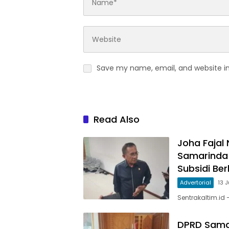
Save my name, email, and website in
Read Also
Joha Fajal
Samarinda
Subsidi Be
Advertorial
13 
Sentrakaltim.id
DPRD Sama