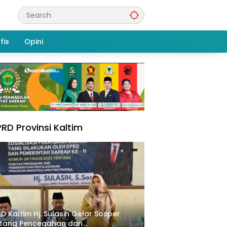
fis
Opini
RD Provinsi Kaltim
D Kaltim Hj. Sulasih Gelar Sosper
ntang Pencegahan dan