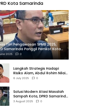
PRD Kota Samarinda
has Tim Pengawasan SPMB 2025,
D Samarinda Panggil Pemkot Kota
ian
June 2025
0
Langkah Strategis Hadapi
Risiko Alam, Abdul Rohim Nilai
Samarinda Siap Jadi Pusat
6 July 2025
0
Logistik Bencana Kalimantan
Solusi Modern Atasi Masalah
Sampah Kota, DPRD Samarinda
Dukung Penuh Proyek PLTSA
3 August 2025
0