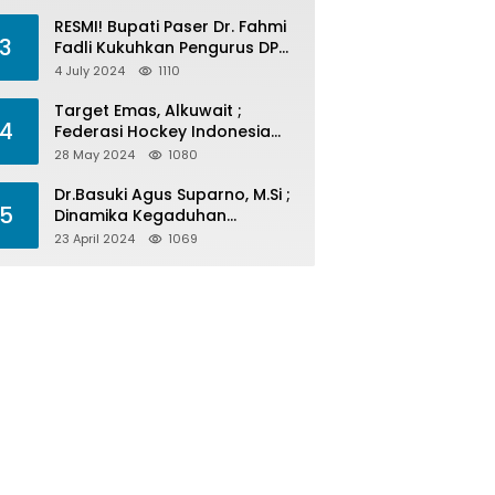
Menelan Korban
RESMI! Bupati Paser Dr. Fahmi
3
Fadli Kukuhkan Pengurus DPP
LAP 2024-2029
4 July 2024
1110
Target Emas, Alkuwait ;
4
Federasi Hockey Indonesia
Kota Balikpapan Siap Menjadi
28 May 2024
1080
Barometer Prestasi Di Kaltim
Dr.Basuki Agus Suparno, M.Si ;
5
Dinamika Kegaduhan
Komunikasi Politik Jelang
23 April 2024
1069
Pesta Politik 2024