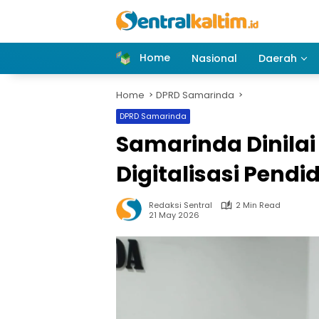
Skip
to
content
Home
Nasional
Daerah
Home
DPRD Samarinda
DPRD Samarinda
Samarinda Dinilai
Digitalisasi Pendi
Redaksi Sentral
2 Min Read
21 May 2026