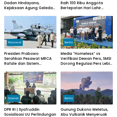
Dadan Hindayana,
Raih 100 Ribu Anggota
Kejaksaan Agung Geledah
Bertepatan Hari Lahir
Kantor BGN Pusat
Pancasila 2026
Nasional
Berita
Presiden Prabowo
Media “Homeless” vs
Serahkan Pesawat MRCA
Verifikasi Dewan Pers, SMSI
Rafale dan Sistem
Dorong Regulasi Pers Lebih
Pertahanan Modern untuk
Adaptif di Era Digital
Perkuat Pertahanan Udara
Nasional
Daerah
Berita
DPR RI | Syafruddin
Gunung Dukono Meletus,
Sosialisasi UU Perlindungan
Abu Vulkanik Menyeruak