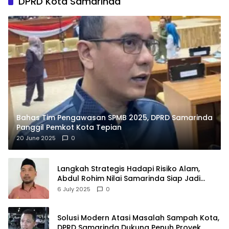
DPRD Kota Samarinda
Bahas Tim Pengawasan SPMB 2025, DPRD Samarinda
Panggil Pemkot Kota Tepian
20 June 2025
0
Langkah Strategis Hadapi Risiko Alam,
Abdul Rohim Nilai Samarinda Siap Jadi
Pusat Logistik Bencana Kalimantan
6 July 2025
0
Solusi Modern Atasi Masalah Sampah Kota,
DPRD Samarinda Dukung Penuh Proyek