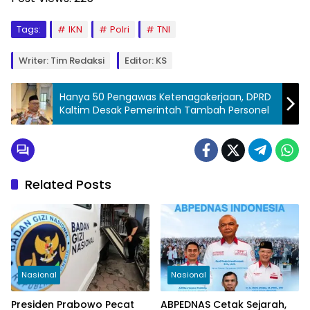
Tags:
IKN
Polri
TNI
Writer: Tim Redaksi
Editor: KS
Hanya 50 Pengawas Ketenagakerjaan, DPRD
Kaltim Desak Pemerintah Tambah Personel
Related Posts
Nasional
Nasional
Presiden Prabowo Pecat
ABPEDNAS Cetak Sejarah,