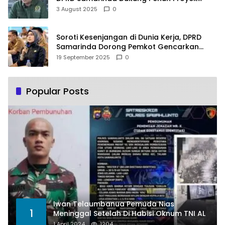
PLTSA
3 August 2025
0
Soroti Kesenjangan di Dunia Kerja, DPRD
Samarinda Dorong Pemkot Gencarkan
Pemberdayaan Perempuan
19 September 2025
0
Popular Posts
Iwan Telaumbanua Pemuda Nias
1
Meninggal Setelah Di Habisi Oknum TNI AL
1 April 2024
1204