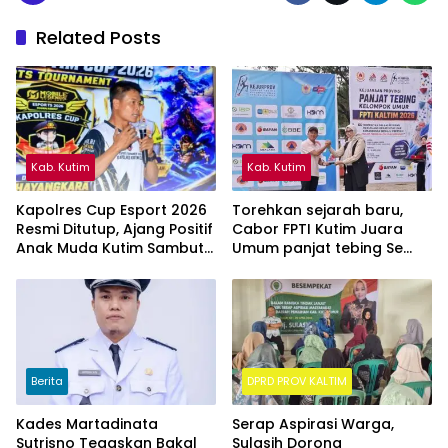
Related Posts
Kab. Kutim
Kab. Kutim
Kapolres Cup Esport 2026
Torehkan sejarah baru,
Resmi Ditutup, Ajang Positif
Cabor FPTI Kutim Juara
Anak Muda Kutim Sambut
Umum panjat tebing Se
Hari Bhayangkara ke-80
Kalimantan Timur
Berita
DPRD PROV KALTIM
Kades Martadinata
Serap Aspirasi Warga,
Sutrisno Tegaskan Bakal
Sulasih Dorong