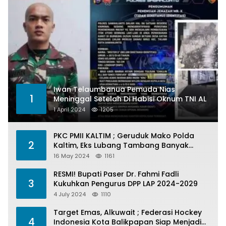
Iwan Telaumbanua Pemuda Nias
1
Meninggal Setelah Di Habisi Oknum TNI AL
1 April 2024
1205
PKC PMII KALTIM ; Geruduk Mako Polda
2
Kaltim, Eks Lubang Tambang Banyak
Menelan Korban
16 May 2024
1161
RESMI! Bupati Paser Dr. Fahmi Fadli
3
Kukuhkan Pengurus DPP LAP 2024-2029
4 July 2024
1110
Target Emas, Alkuwait ; Federasi Hockey
4
Indonesia Kota Balikpapan Siap Menjadi