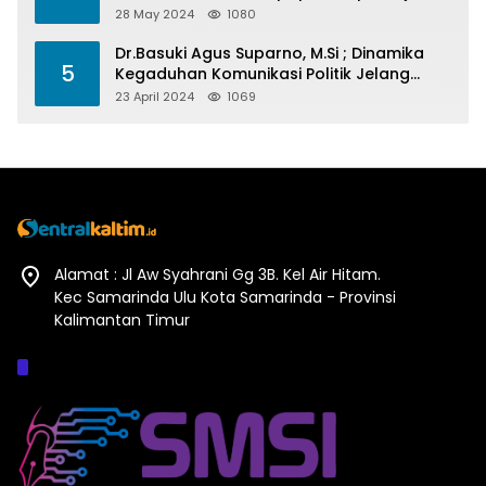
Barometer Prestasi Di Kaltim
28 May 2024
1080
Dr.Basuki Agus Suparno, M.Si ; Dinamika
5
Kegaduhan Komunikasi Politik Jelang
Pesta Politik 2024
23 April 2024
1069
Alamat : Jl Aw Syahrani Gg 3B. Kel Air Hitam.
Kec Samarinda Ulu Kota Samarinda - Provinsi
Kalimantan Timur
Afiliasi :