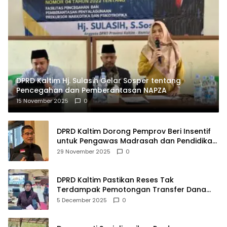
DPRD Kaltim Hj. Sulasih Gelar Sosper tentang
Pencegahan dan Pemberantasan NAPZA
15 November 2025
0
DPRD Kaltim Dorong Pemprov Beri Insentif
untuk Pengawas Madrasah dan Pendidikan
Agama
29 November 2025
0
DPRD Kaltim Pastikan Reses Tak
Terdampak Pemotongan Transfer Dana
Pusat
5 December 2025
0