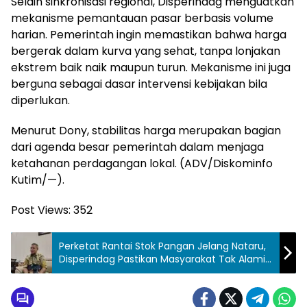
Selain sinkronisasi regional, Disperindag menguatkan
mekanisme pemantauan pasar berbasis volume
harian. Pemerintah ingin memastikan bahwa harga
bergerak dalam kurva yang sehat, tanpa lonjakan
ekstrem baik naik maupun turun. Mekanisme ini juga
berguna sebagai dasar intervensi kebijakan bila
diperlukan.
Menurut Dony, stabilitas harga merupakan bagian
dari agenda besar pemerintah dalam menjaga
ketahanan perdagangan lokal. (ADV/Diskominfo
Kutim/—).
Post Views:
352
Perketat Rantai Stok Pangan Jelang Nataru,
Disperindag Pastikan Masyarakat Tak Alami
Kekosongan Pasokan