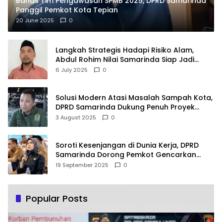
Bahas Tim Pengawasan SPMB 2025, DPRD Samarinda
Panggil Pemkot Kota Tepian
20 June 2025
0
Langkah Strategis Hadapi Risiko Alam,
Abdul Rohim Nilai Samarinda Siap Jadi
Pusat Logistik Bencana Kalimantan
6 July 2025
0
Solusi Modern Atasi Masalah Sampah Kota,
DPRD Samarinda Dukung Penuh Proyek
PLTSA
3 August 2025
0
Soroti Kesenjangan di Dunia Kerja, DPRD
Samarinda Dorong Pemkot Gencarkan
Pemberdayaan Perempuan
19 September 2025
0
Popular Posts