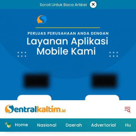
Skip
×
Scroll Untuk Baca Artikel
to
content
Home
Nasional
Daerah
Advertorial
Huk