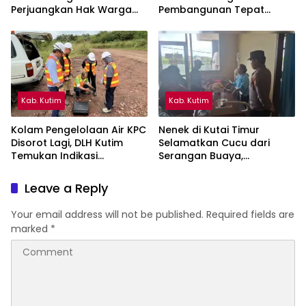
Perjuangkan Hak Warga
Pembangunan Tepat
Kampung Sidrap Ber-KTP
Sasaran di Sangatta Utara
Kutim
Kab. Kutim
Kab. Kutim
Kolam Pengelolaan Air KPC
Nenek di Kutai Timur
Disorot Lagi, DLH Kutim
Selamatkan Cucu dari
Temukan Indikasi
Serangan Buaya,
Limpasan ke Sungai Bendili
Keduanya Alami Luka
Leave a Reply
Your email address will not be published.
Required fields are
marked
*