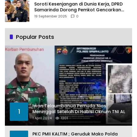
Soroti Kesenjangan di Dunia Kerja, DPRD
Samarinda Dorong Pemkot Gencarkan
Pemberdayaan Perempuan
19 September 2025
0
Popular Posts
Iwan Telaumbanua Pemuda Nias
1
Meninggal Setelah Di Habisi Oknum TNI AL
1 April 2024
1201
PKC PMII KALTIM ; Geruduk Mako Polda