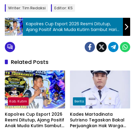
Writer: Tim Redaksi
Editor: KS
Kapolres Cup Esport 2026 Resmi Ditutup,
Ajang Positif Anak Muda Kutim Sambut Hari
Bhayangkara ke-80
Related Posts
Kab. Kutim
Berita
Kapolres Cup Esport 2026
Kades Martadinata
Resmi Ditutup, Ajang Positif
Sutrisno Tegaskan Bakal
Anak Muda Kutim Sambut
Perjuangkan Hak Warga
Hari Bhayangkara ke-80
Kampung Sidrap Ber-KTP