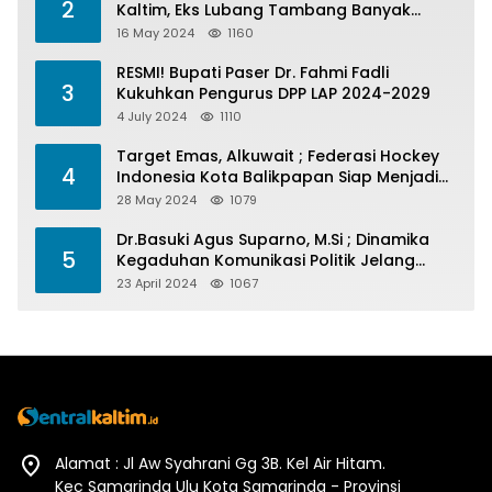
2
Kaltim, Eks Lubang Tambang Banyak
Menelan Korban
16 May 2024
1160
RESMI! Bupati Paser Dr. Fahmi Fadli
3
Kukuhkan Pengurus DPP LAP 2024-2029
4 July 2024
1110
Target Emas, Alkuwait ; Federasi Hockey
4
Indonesia Kota Balikpapan Siap Menjadi
Barometer Prestasi Di Kaltim
28 May 2024
1079
Dr.Basuki Agus Suparno, M.Si ; Dinamika
5
Kegaduhan Komunikasi Politik Jelang
Pesta Politik 2024
23 April 2024
1067
Alamat : Jl Aw Syahrani Gg 3B. Kel Air Hitam.
Kec Samarinda Ulu Kota Samarinda - Provinsi