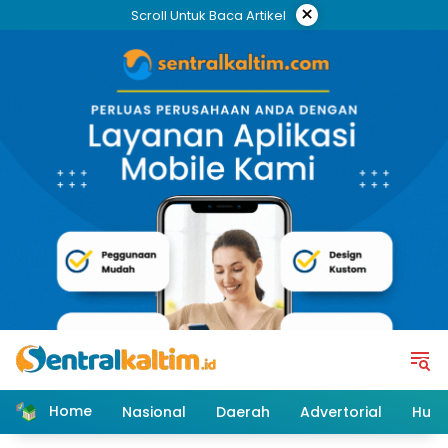
Skip
×
Scroll Untuk Baca Artikel
to
content
Home
Nasional
Daerah
Advertorial
Huk