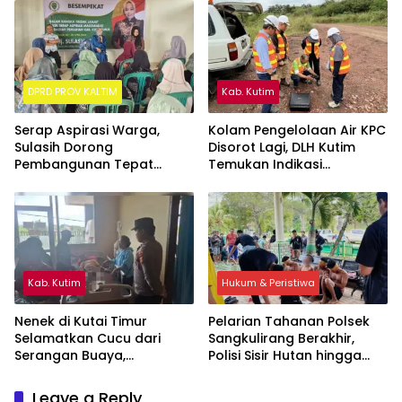
Kutim
DPRD PROV KALTIM
Kab. Kutim
Serap Aspirasi Warga,
Kolam Pengelolaan Air KPC
Sulasih Dorong
Disorot Lagi, DLH Kutim
Pembangunan Tepat
Temukan Indikasi
Sasaran di Sangatta Utara
Limpasan ke Sungai Bendili
Kab. Kutim
Hukum & Peristiwa
Nenek di Kutai Timur
Pelarian Tahanan Polsek
Selamatkan Cucu dari
Sangkulirang Berakhir,
Serangan Buaya,
Polisi Sisir Hutan hingga
Keduanya Alami Luka
Pesisir
Leave a Reply