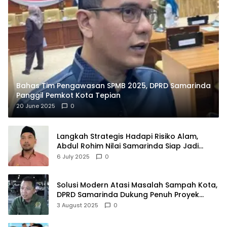
Bahas Tim Pengawasan SPMB 2025, DPRD Samarinda
Panggil Pemkot Kota Tepian
20 June 2025
0
Langkah Strategis Hadapi Risiko Alam,
Abdul Rohim Nilai Samarinda Siap Jadi
Pusat Logistik Bencana Kalimantan
6 July 2025
0
Solusi Modern Atasi Masalah Sampah Kota,
DPRD Samarinda Dukung Penuh Proyek
PLTSA
3 August 2025
0