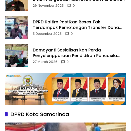
Agama
29 November 2025
0
DPRD Kaltim Pastikan Reses Tak
Terdampak Pemotongan Transfer Dana
Pusat
5 December 2025
0
Damayanti Sosialisasikan Perda
Penyelenggaraan Pendidikan Pancasila
dan Wawasan Kebangsaan
27 March 2026
0
DPRD Kota Samarinda