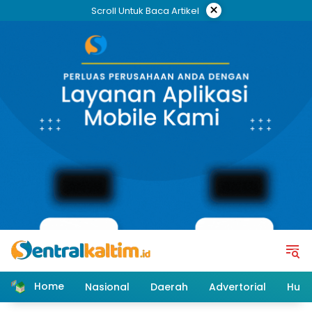
Skip
×
Scroll Untuk Baca Artikel
to
content
Home
Nasional
Daerah
Advertorial
Huk