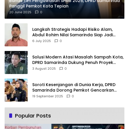
Bahas Tim Pengawasan SPMB 2025, DPRD Samarinda
Panggil Pemkot Kota Tepian
20 June 2025
0
Langkah Strategis Hadapi Risiko Alam,
Abdul Rohim Nilai Samarinda Siap Jadi
Pusat Logistik Bencana Kalimantan
6 July 2025
0
Solusi Modern Atasi Masalah Sampah Kota,
DPRD Samarinda Dukung Penuh Proyek
PLTSA
3 August 2025
0
Soroti Kesenjangan di Dunia Kerja, DPRD
Samarinda Dorong Pemkot Gencarkan
Pemberdayaan Perempuan
19 September 2025
0
Popular Posts