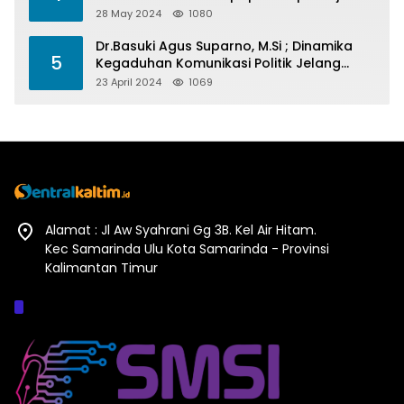
Barometer Prestasi Di Kaltim
28 May 2024
1080
Dr.Basuki Agus Suparno, M.Si ; Dinamika
5
Kegaduhan Komunikasi Politik Jelang
Pesta Politik 2024
23 April 2024
1069
Alamat : Jl Aw Syahrani Gg 3B. Kel Air Hitam.
Kec Samarinda Ulu Kota Samarinda - Provinsi
Kalimantan Timur
Afiliasi :