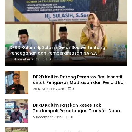
DPRD Kaltim Hj. Sulasih Gelar Sosper tentang
Pencegahan dan Pemberantasan NAPZA
15 November 2025
0
DPRD Kaltim Dorong Pemprov Beri Insentif
untuk Pengawas Madrasah dan Pendidikan
Agama
29 November 2025
0
DPRD Kaltim Pastikan Reses Tak
Terdampak Pemotongan Transfer Dana
Pusat
5 December 2025
0