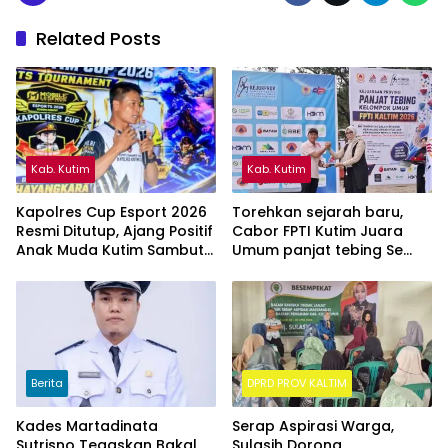
Related Posts
Kab. Kutim
Kab. Kutim
Kapolres Cup Esport 2026
Torehkan sejarah baru,
Resmi Ditutup, Ajang Positif
Cabor FPTI Kutim Juara
Anak Muda Kutim Sambut
Umum panjat tebing Se
Hari Bhayangkara ke-80
Kalimantan Timur
Berita
DPRD PROV KALTIM
Kades Martadinata
Serap Aspirasi Warga,
Sutrisno Tegaskan Bakal
Sulasih Dorong