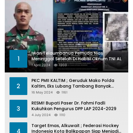
Iwan Telaumbanua Pemuda Nias
1
Meninggal Setelah Di Habisi Oknum TNI AL
1 April 2024
1203
PKC PMII KALTIM ; Geruduk Mako Polda
2
Kaltim, Eks Lubang Tambang Banyak
Menelan Korban
16 May 2024
1161
RESMI! Bupati Paser Dr. Fahmi Fadli
3
Kukuhkan Pengurus DPP LAP 2024-2029
4 July 2024
1110
Target Emas, Alkuwait ; Federasi Hockey
4
Indonesia Kota Balikpapan Siap Menjadi