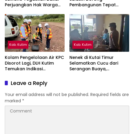
Perjuangkan Hak Warga
Pembangunan Tepat
Kampung Sidrap Ber-KTP
Sasaran di Sangatta Utara
Kutim
Kab. Kutim
Kab. Kutim
Kolam Pengelolaan Air KPC
Nenek di Kutai Timur
Disorot Lagi, DLH Kutim
Selamatkan Cucu dari
Temukan Indikasi
Serangan Buaya,
Limpasan ke Sungai Bendili
Keduanya Alami Luka
Leave a Reply
Your email address will not be published.
Required fields are
marked
*