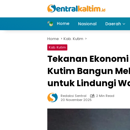
Skip
to
content
Home
Nasional
Daerah
Home
Kab. Kutim
Kab. Kutim
Tekanan Ekonomi 
Kutim Bangun Me
untuk Lindungi W
Redaksi Sentral
2 Min Read
20 November 2025