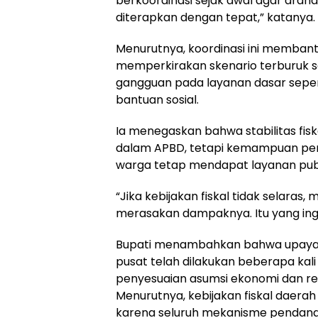
berkoordinasi sejak awal agar arah
diterapkan dengan tepat,” katanya.
Menurutnya, koordinasi ini memban
memperkirakan skenario terburuk 
gangguan pada layanan dasar sepert
bantuan sosial.
Ia menegaskan bahwa stabilitas fisk
dalam APBD, tetapi kemampuan pe
warga tetap mendapat layanan publi
“Jika kebijakan fiskal tidak selara
merasakan dampaknya. Itu yang ingi
Bupati menambahkan bahwa upaya 
pusat telah dilakukan beberapa kali 
penyesuaian asumsi ekonomi dan re
Menurutnya, kebijakan fiskal daerah t
karena seluruh mekanisme pendana