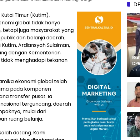
D
 Kutai Timur (Kutim),
nomi global tidak hanya
, tetapi juga masyarakat yang
publik dan belanja daerah.
i Kutim, Ardiansyah Sulaiman,
sung dengan Kementerian
Ba
 tidak menghadapi tekanan
DPR
Tep
20 
mika ekonomi global telah
utama pada komponen
a transfer pusat. Ia
nasional terguncang, daerah
paknya, mulai dari
an ruang belanja.
salah datang. Kami