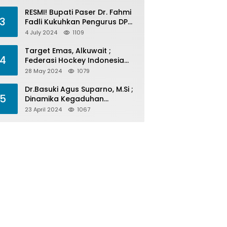
Menelan Korban
RESMI! Bupati Paser Dr. Fahmi
3
Fadli Kukuhkan Pengurus DPP
LAP 2024-2029
4 July 2024
1109
Target Emas, Alkuwait ;
4
Federasi Hockey Indonesia
Kota Balikpapan Siap Menjadi
28 May 2024
1079
Barometer Prestasi Di Kaltim
Dr.Basuki Agus Suparno, M.Si ;
5
Dinamika Kegaduhan
Komunikasi Politik Jelang
23 April 2024
1067
Pesta Politik 2024