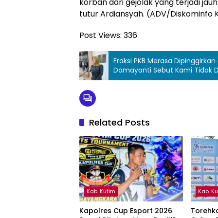
korban dari gejolak yang terjadi jauh
tutur Ardiansyah. (ADV/Diskominfo
Post Views:
336
Fraksi PKB Merasa Dipinggirkan 
Damayanti Sebut Kami Tidak Di
Related Posts
Kab. Kutim
Kab. K
Kapolres Cup Esport 2026
Torehka