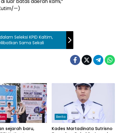
 di luar batas daerah kami,”
 Kutim/—)
dalam Seleksi KPID Kaltim,
libatkan Sama Sekali
utim
Berita
n sejarah baru,
Kades Martadinata Sutrisno