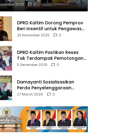
mberantasan NAPZA
November 2025
0
DPRD Kaltim Dorong Pemprov
Beri Insentif untuk Pengawas
Madrasah dan Pendidikan
29 November 2025
0
Agama
DPRD Kaltim Pastikan Reses
Tak Terdampak Pemotongan
Transfer Dana Pusat
5 December 2025
0
Damayanti Sosialisasikan
Perda Penyelenggaraan
Pendidikan Pancasila dan
27 March 2026
0
Wawasan Kebangsaan