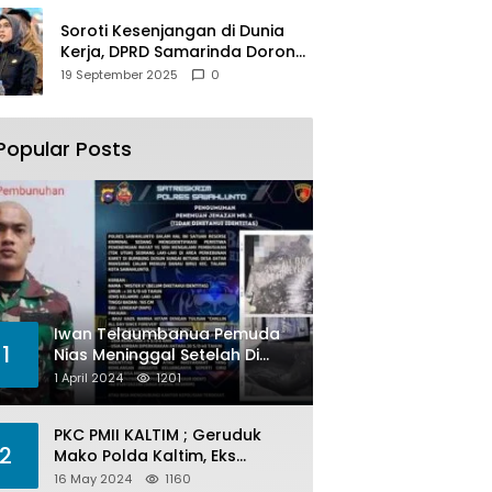
Soroti Kesenjangan di Dunia
Kerja, DPRD Samarinda Dorong
Pemkot Gencarkan
19 September 2025
0
Pemberdayaan Perempuan
Popular Posts
Iwan Telaumbanua Pemuda
1
Nias Meninggal Setelah Di
Habisi Oknum TNI AL
1 April 2024
1201
PKC PMII KALTIM ; Geruduk
2
Mako Polda Kaltim, Eks
Lubang Tambang Banyak
16 May 2024
1160