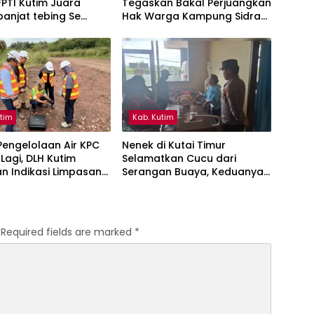
PTI Kutim Juara
Tegaskan Bakal Perjuangkan
anjat tebing Se
Hak Warga Kampung Sidrap
ntan Timur
Ber-KTP Kutim
utim
Kab. Kutim
engelolaan Air KPC
Nenek di Kutai Timur
 Lagi, DLH Kutim
Selamatkan Cucu dari
n Indikasi Limpasan
Serangan Buaya, Keduanya
ai Bendili
Alami Luka
Required fields are marked
*