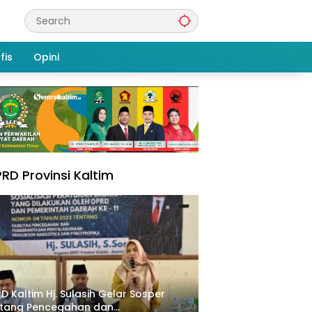
fis
Opini
RD Provinsi Kaltim
D Kaltim Hj. Sulasih Gelar Sosper
ntang Pencegahan dan