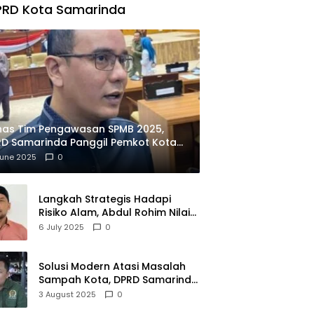
PRD Kota Samarinda
has Tim Pengawasan SPMB 2025,
D Samarinda Panggil Pemkot Kota
ian
June 2025
0
Langkah Strategis Hadapi
Risiko Alam, Abdul Rohim Nilai
Samarinda Siap Jadi Pusat
6 July 2025
0
Logistik Bencana Kalimantan
Solusi Modern Atasi Masalah
Sampah Kota, DPRD Samarinda
Dukung Penuh Proyek PLTSA
3 August 2025
0