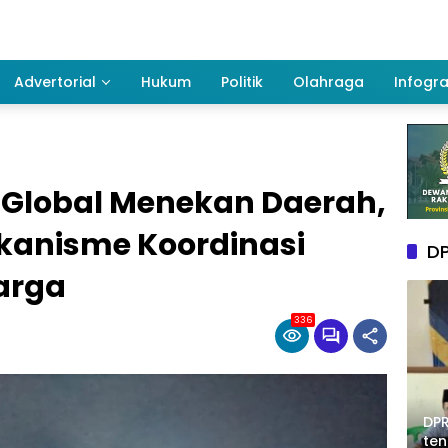
Advertorial
Hukum
Politik
Olahraga
Infogra
Global Menekan Daerah,
kanisme Koordinasi
DP
arga
336
DPR
te