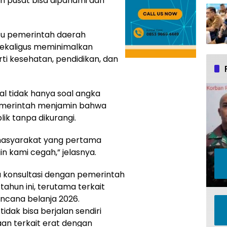
an pusat bisa dipahami dan
tu pemerintah daerah
sekaligus meminimalkan
i kesehatan, pendidikan, dan
al tidak hanya soal angka
merintah menjamin bahwa
k tanpa dikurangi.
s, masyarakat yang pertama
n kami cegah,” jelasnya.
konsultasi dengan pemerintah
tahun ini, terutama terkait
ncana belanja 2026.
idak bisa berjalan sendiri
an terkait erat dengan