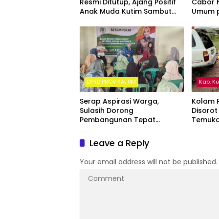
Resmi Ditutup, Ajang Positif
Cabor F
Anak Muda Kutim Sambut
Umum p
Hari Bhayangkara ke-80
Kalima
DPRD PROV KALTIM
Kab. K
Serap Aspirasi Warga,
Kolam P
Sulasih Dorong
Disorot
Pembangunan Tepat
Temuka
Sasaran di Sangatta Utara
ke Sung
Leave a Reply
Your email address will not be published.