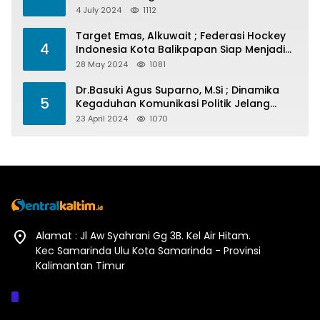
4 July 2024
1112
Target Emas, Alkuwait ; Federasi Hockey
4
Indonesia Kota Balikpapan Siap Menjadi
Barometer Prestasi Di Kaltim
28 May 2024
1081
Dr.Basuki Agus Suparno, M.Si ; Dinamika
5
Kegaduhan Komunikasi Politik Jelang
Pesta Politik 2024
23 April 2024
1070
Alamat : Jl Aw Syahrani Gg 3B. Kel Air Hitam.
Kec Samarinda Ulu Kota Samarinda - Provinsi
Kalimantan Timur
Afiliasi :