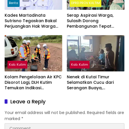
Berita
DPRD PROV KALTIM
Kades Martadinata
Serap Aspirasi Warga,
Sutrisno Tegaskan Bakal
Sulasih Dorong
Perjuangkan Hak Warga
Pembangunan Tepat
Kampung Sidrap Ber-KTP
Sasaran di Sangatta Utara
Kutim
Kab. Kutim
Kab. Kutim
Kolam Pengelolaan Air KPC
Nenek di Kutai Timur
Disorot Lagi, DLH Kutim
Selamatkan Cucu dari
Temukan Indikasi
Serangan Buaya,
Limpasan ke Sungai Bendili
Keduanya Alami Luka
Leave a Reply
Your email address will not be published.
Required fields are
marked
*