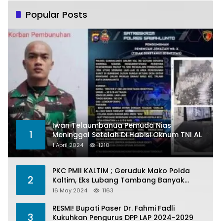
Popular Posts
Iwan Telaumbanua Pemuda Nias
1
Meninggal Setelah Di Habisi Oknum TNI AL
1 April 2024
1210
PKC PMII KALTIM ; Geruduk Mako Polda
2
Kaltim, Eks Lubang Tambang Banyak
Menelan Korban
16 May 2024
1163
RESMI! Bupati Paser Dr. Fahmi Fadli
3
Kukuhkan Pengurus DPP LAP 2024-2029