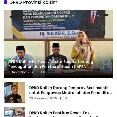
DPRD Provinsi Kaltim
DPRD Kaltim Hj. Sulasih Gelar Sosper tentang
Pencegahan dan Pemberantasan NAPZA
15 November 2025
0
DPRD Kaltim Dorong Pemprov Beri Insentif
untuk Pengawas Madrasah dan Pendidikan
Agama
29 November 2025
0
DPRD Kaltim Pastikan Reses Tak