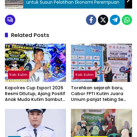
untuk Susun Pelatihan Ekonomi Perempuan
Related Posts
Kab. Kutim
Kab. Kutim
Kapolres Cup Esport 2026
Torehkan sejarah baru,
Resmi Ditutup, Ajang Positif
Cabor FPTI Kutim Juara
Anak Muda Kutim Sambut
Umum panjat tebing Se
Hari Bhayangkara ke-80
Kalimantan Timur