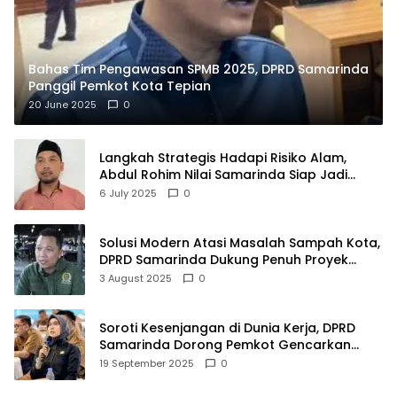
Bahas Tim Pengawasan SPMB 2025, DPRD Samarinda
Panggil Pemkot Kota Tepian
20 June 2025
0
Langkah Strategis Hadapi Risiko Alam,
Abdul Rohim Nilai Samarinda Siap Jadi
Pusat Logistik Bencana Kalimantan
6 July 2025
0
Solusi Modern Atasi Masalah Sampah Kota,
DPRD Samarinda Dukung Penuh Proyek
PLTSA
3 August 2025
0
Soroti Kesenjangan di Dunia Kerja, DPRD
Samarinda Dorong Pemkot Gencarkan
Pemberdayaan Perempuan
19 September 2025
0