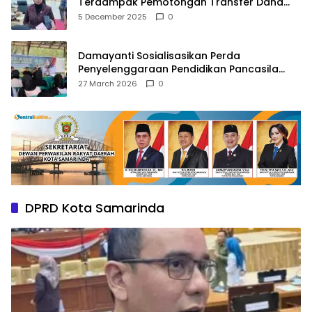
Terdampak Pemotongan Transfer Dana
Pusat
5 December 2025
0
Damayanti Sosialisasikan Perda
Penyelenggaraan Pendidikan Pancasila
dan Wawasan Kebangsaan
27 March 2026
0
DPRD Kota Samarinda