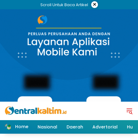
Skip
×
Scroll Untuk Baca Artikel
to
content
Home
Nasional
Daerah
Advertorial
Huk