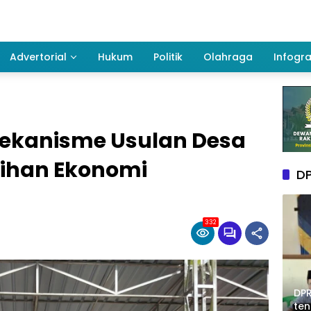
Advertorial
Hukum
Politik
Olahraga
Infogra
ekanisme Usulan Desa
tihan Ekonomi
DP
332
DPR
te