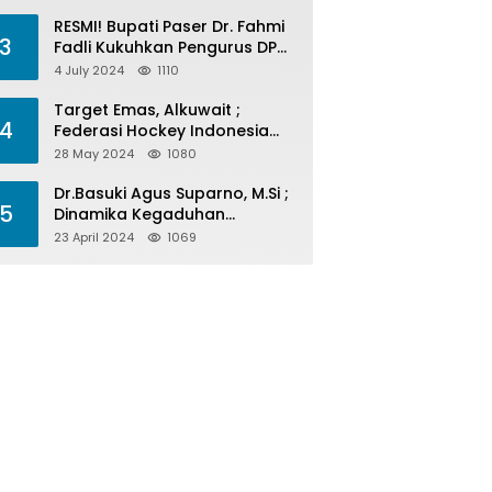
Menelan Korban
RESMI! Bupati Paser Dr. Fahmi
3
Fadli Kukuhkan Pengurus DPP
LAP 2024-2029
4 July 2024
1110
Target Emas, Alkuwait ;
4
Federasi Hockey Indonesia
Kota Balikpapan Siap Menjadi
28 May 2024
1080
Barometer Prestasi Di Kaltim
Dr.Basuki Agus Suparno, M.Si ;
5
Dinamika Kegaduhan
Komunikasi Politik Jelang
23 April 2024
1069
Pesta Politik 2024