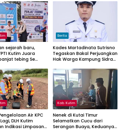
utim
Berita
n sejarah baru,
Kades Martadinata Sutrisno
PTI Kutim Juara
Tegaskan Bakal Perjuangkan
anjat tebing Se
Hak Warga Kampung Sidrap
ntan Timur
Ber-KTP Kutim
utim
Kab. Kutim
engelolaan Air KPC
Nenek di Kutai Timur
 Lagi, DLH Kutim
Selamatkan Cucu dari
n Indikasi Limpasan
Serangan Buaya, Keduanya
ai Bendili
Alami Luka