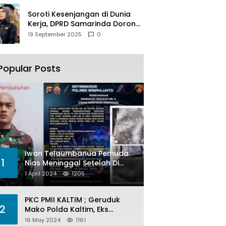
Soroti Kesenjangan di Dunia
Kerja, DPRD Samarinda Dorong
Pemkot Gencarkan
19 September 2025
0
Pemberdayaan Perempuan
Popular Posts
Iwan Telaumbanua Pemuda
1
Nias Meninggal Setelah Di
Habisi Oknum TNI AL
1 April 2024
1205
PKC PMII KALTIM ; Geruduk
2
Mako Polda Kaltim, Eks
Lubang Tambang Banyak
16 May 2024
1161