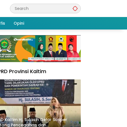
fis
Opini
RD Provinsi Kaltim
D Kaltim Hj. Sulasih Gelar Sosper
ntang Pencegahan dan