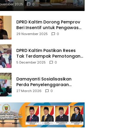
mberantasan NAPZA
November 2025
0
DPRD Kaltim Dorong Pemprov
Beri Insentif untuk Pengawas
Madrasah dan Pendidikan
29 November 2025
0
Agama
DPRD Kaltim Pastikan Reses
Tak Terdampak Pemotongan
Transfer Dana Pusat
5 December 2025
0
Damayanti Sosialisasikan
Perda Penyelenggaraan
Pendidikan Pancasila dan
27 March 2026
0
Wawasan Kebangsaan