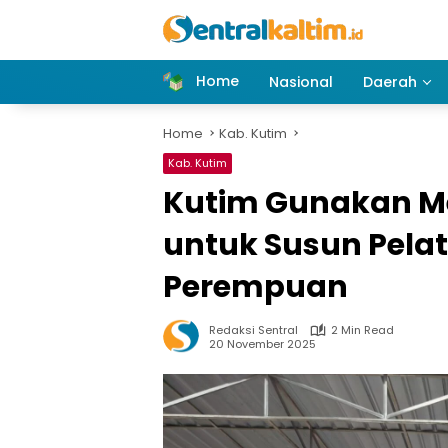
Skip
to
content
Home
Nasional
Daerah
Home
Kab. Kutim
Kab. Kutim
Kutim Gunakan M
untuk Susun Pela
Perempuan
Redaksi Sentral
2 Min Read
20 November 2025