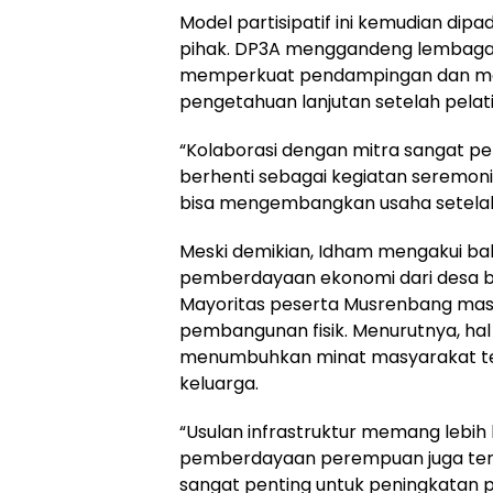
Model partisipatif ini kemudian dipa
pihak. DP3A menggandeng lembaga 
memperkuat pendampingan dan me
pengetahuan lanjutan setelah pelati
“Kolaborasi dengan mitra sangat pen
berhenti sebagai kegiatan seremonia
bisa mengembangkan usaha setelah 
Meski demikian, Idham mengakui ba
pemberdayaan ekonomi dari desa be
Mayoritas peserta Musrenbang ma
pembangunan fisik. Menurutnya, hal
menumbuhkan minat masyarakat te
keluarga.
“Usulan infrastruktur memang lebih
pemberdayaan perempuan juga terba
sangat penting untuk peningkatan