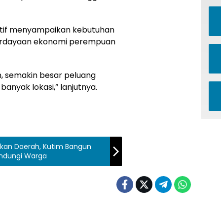
 aktif menyampaikan kebutuhan
erdayaan ekonomi perempuan
, semakin besar peluang
anyak lokasi,” lanjutnya.
kan Daerah, Kutim Bangun
indungi Warga