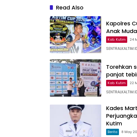
Read Also
Kapolres Cu
Anak Muda
Kab. Kutim
24 
SENTRALKALTIM.ID
Torehkan s
panjat teb
Kab. Kutim
22 
SENTRALKALTIM.I
Kades Mart
Perjuangk
Kutim
Berita
8 May 2