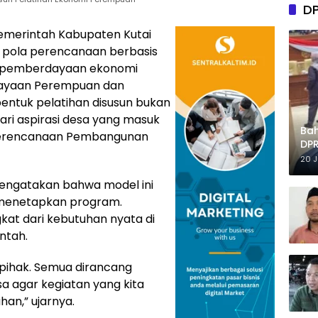
D
merintah Kabupaten Kutai
 pola perencanaan berbasis
m pemberdayaan ekonomi
dayaan Perempuan dan
bentuk pelatihan disusun bukan
dari aspirasi desa yang masuk
Ba
 Perencanaan Pembangunan
DPR
Tep
20 
mengatakan bahwa model ini
h menetapkan program.
kat dari kebutuhan nyata di
ntah.
epihak. Semua dirancang
a agar kegiatan yang kita
an,” ujarnya.