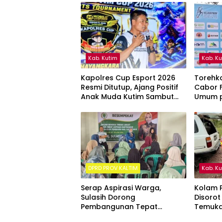
Kab. Kutim
Kab. K
Kapolres Cup Esport 2026
Torehka
Resmi Ditutup, Ajang Positif
Cabor F
Anak Muda Kutim Sambut
Umum p
Hari Bhayangkara ke-80
Kalima
DPRD PROV KALTIM
Kab. K
Serap Aspirasi Warga,
Kolam P
Sulasih Dorong
Disorot
Pembangunan Tepat
Temuka
Sasaran di Sangatta Utara
ke Sung