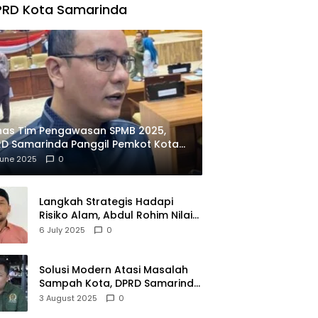
PRD Kota Samarinda
has Tim Pengawasan SPMB 2025,
D Samarinda Panggil Pemkot Kota
ian
June 2025
0
Langkah Strategis Hadapi
Risiko Alam, Abdul Rohim Nilai
Samarinda Siap Jadi Pusat
6 July 2025
0
Logistik Bencana Kalimantan
Solusi Modern Atasi Masalah
Sampah Kota, DPRD Samarinda
Dukung Penuh Proyek PLTSA
3 August 2025
0