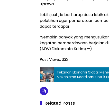
ujarnya.
Lebih jauh, ia berharap desa lebih
pelatihan agar pemerataan pemb
dapat tercapai.
“Semakin banyak yang mengusulkan
kegiatan pemberdayaan berjalan di b
(ADV/Diskominfo Kutim/—).
Post Views:
332
Tekanan Ekonomi Global Mene
Mekanisme Koordinasi untuk L
Related Posts