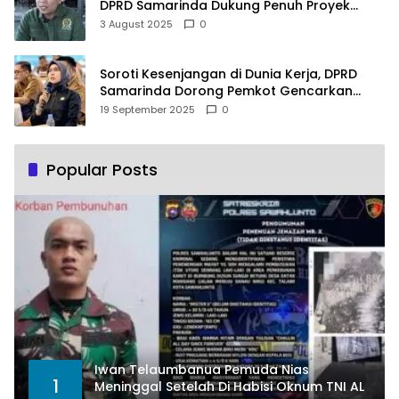
DPRD Samarinda Dukung Penuh Proyek
PLTSA
3 August 2025
0
Soroti Kesenjangan di Dunia Kerja, DPRD
Samarinda Dorong Pemkot Gencarkan
Pemberdayaan Perempuan
19 September 2025
0
Popular Posts
Iwan Telaumbanua Pemuda Nias
1
Meninggal Setelah Di Habisi Oknum TNI AL