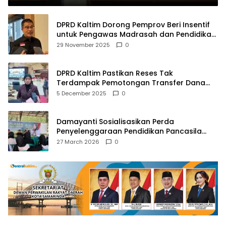
DPRD Kaltim Dorong Pemprov Beri Insentif
untuk Pengawas Madrasah dan Pendidikan
Agama
29 November 2025
0
DPRD Kaltim Pastikan Reses Tak
Terdampak Pemotongan Transfer Dana
Pusat
5 December 2025
0
Damayanti Sosialisasikan Perda
Penyelenggaraan Pendidikan Pancasila
dan Wawasan Kebangsaan
27 March 2026
0