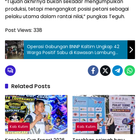
“Tujuan akhirnya bukan sekadar mengumpulkan
produksi, tetapi mengangkat posisi petani sebagai
pelaku utama dalam rantai nilai,” pungkas Teguh.
Post Views:
338
Operasi Gabungan BNNP Kaltim Ungkap 42
Warga Positif Sabu di Kawasan Lambung
Mangkurat Samarinda Ilir
Related Posts
Kab. Kutim
Kab. Kutim