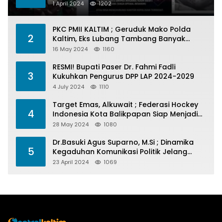
1 April 2024
1202
PKC PMII KALTIM ; Geruduk Mako Polda
2
Kaltim, Eks Lubang Tambang Banyak
Menelan Korban
16 May 2024
1160
RESMI! Bupati Paser Dr. Fahmi Fadli
3
Kukuhkan Pengurus DPP LAP 2024-2029
4 July 2024
1110
Target Emas, Alkuwait ; Federasi Hockey
4
Indonesia Kota Balikpapan Siap Menjadi
Barometer Prestasi Di Kaltim
28 May 2024
1080
Dr.Basuki Agus Suparno, M.Si ; Dinamika
5
Kegaduhan Komunikasi Politik Jelang
Pesta Politik 2024
23 April 2024
1069