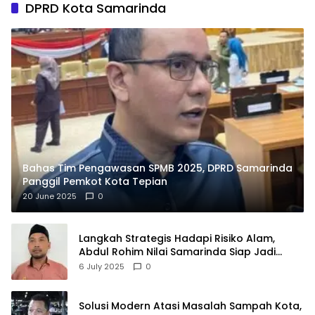
DPRD Kota Samarinda
Bahas Tim Pengawasan SPMB 2025, DPRD Samarinda
Panggil Pemkot Kota Tepian
20 June 2025
0
Langkah Strategis Hadapi Risiko Alam,
Abdul Rohim Nilai Samarinda Siap Jadi
Pusat Logistik Bencana Kalimantan
6 July 2025
0
Solusi Modern Atasi Masalah Sampah Kota,