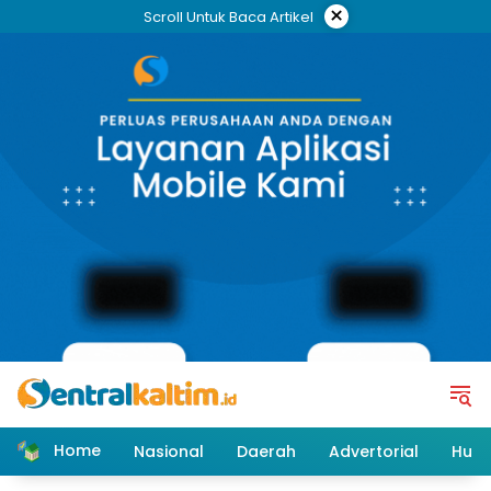
Skip
×
Scroll Untuk Baca Artikel
to
content
Home
Nasional
Daerah
Advertorial
Huk