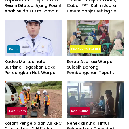
Kapolres Cup Esport 2026
Torehkan sejarah baru,
Resmi Ditutup, Ajang Positif
Cabor FPTI Kutim Juara
Anak Muda Kutim Sambut
Umum panjat tebing Se
Hari Bhayangkara ke-80
Kalimantan Timur
Berita
DPRD PROV KALTIM
Kades Martadinata
Serap Aspirasi Warga,
Sutrisno Tegaskan Bakal
Sulasih Dorong
Perjuangkan Hak Warga
Pembangunan Tepat
Kampung Sidrap Ber-KTP
Sasaran di Sangatta Utara
Kutim
Kab. Kutim
Kab. Kutim
Kolam Pengelolaan Air KPC
Nenek di Kutai Timur
Disorot Lagi, DLH Kutim
Selamatkan Cucu dari