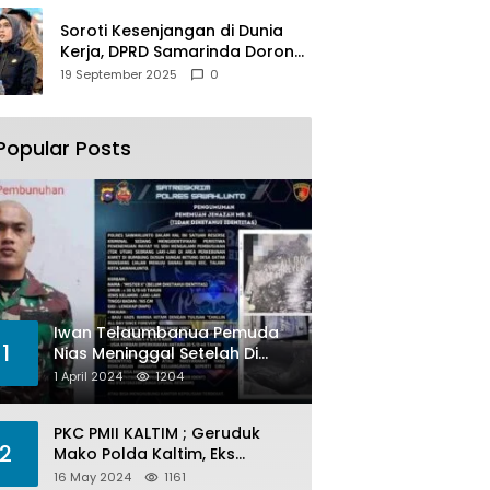
Soroti Kesenjangan di Dunia
Kerja, DPRD Samarinda Dorong
Pemkot Gencarkan
19 September 2025
0
Pemberdayaan Perempuan
Popular Posts
Iwan Telaumbanua Pemuda
1
Nias Meninggal Setelah Di
Habisi Oknum TNI AL
1 April 2024
1204
PKC PMII KALTIM ; Geruduk
2
Mako Polda Kaltim, Eks
Lubang Tambang Banyak
16 May 2024
1161