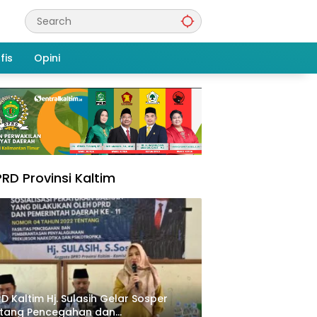
fis
Opini
RD Provinsi Kaltim
D Kaltim Hj. Sulasih Gelar Sosper
ntang Pencegahan dan