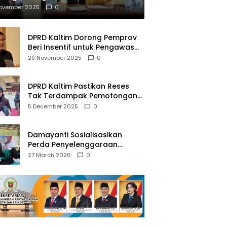
mberantasan NAPZA
November 2025
0
DPRD Kaltim Dorong Pemprov
Beri Insentif untuk Pengawas
Madrasah dan Pendidikan
29 November 2025
0
Agama
DPRD Kaltim Pastikan Reses
Tak Terdampak Pemotongan
Transfer Dana Pusat
5 December 2025
0
Damayanti Sosialisasikan
Perda Penyelenggaraan
Pendidikan Pancasila dan
27 March 2026
0
Wawasan Kebangsaan