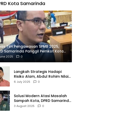
PRD Kota Samarinda
has Tim Pengawasan SPMB 2025,
D Samarinda Panggil Pemkot Kota
ian
June 2025
0
Langkah Strategis Hadapi
Risiko Alam, Abdul Rohim Nilai
Samarinda Siap Jadi Pusat
6 July 2025
0
Logistik Bencana Kalimantan
Solusi Modern Atasi Masalah
Sampah Kota, DPRD Samarinda
Dukung Penuh Proyek PLTSA
3 August 2025
0