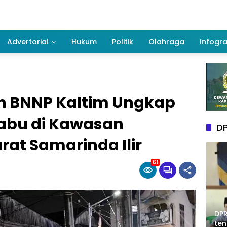
Advertorial
Hukum
Politik
Olahraga
Infogra
n BNNP Kaltim Ungkap
Sabu di Kawasan
DP
t Samarinda Ilir
121
DPR
te