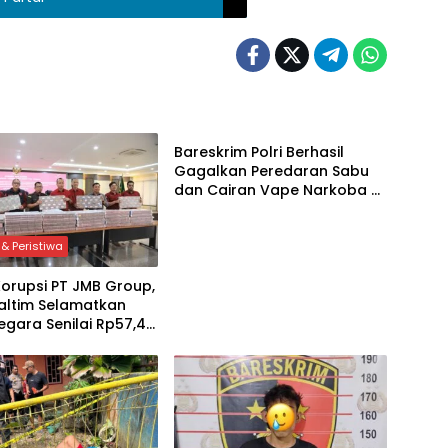
Hukum & Peristiwa
Bareskrim Polri Berhasil
Gagalkan Peredaran Sabu
dan Cairan Vape Narkoba di
Balikpapan, Sita 15 Sabu dan
315 Cartridge
& Peristiwa
orupsi PT JMB Group,
Kaltim Selamatkan
gara Senilai Rp57,45