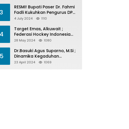
Menelan Korban
RESMI! Bupati Paser Dr. Fahmi
3
Fadli Kukuhkan Pengurus DPP
LAP 2024-2029
4 July 2024
1110
Target Emas, Alkuwait ;
4
Federasi Hockey Indonesia
Kota Balikpapan Siap Menjadi
28 May 2024
1080
Barometer Prestasi Di Kaltim
Dr.Basuki Agus Suparno, M.Si ;
5
Dinamika Kegaduhan
Komunikasi Politik Jelang
23 April 2024
1069
Pesta Politik 2024