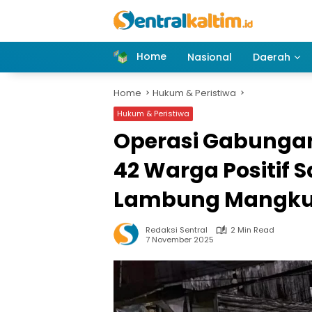
Skip
to
content
Home
Nasional
Daerah
Home
Hukum & Peristiwa
Hukum & Peristiwa
Operasi Gabunga
42 Warga Positif 
Lambung Mangkura
Redaksi Sentral
2 Min Read
7 November 2025