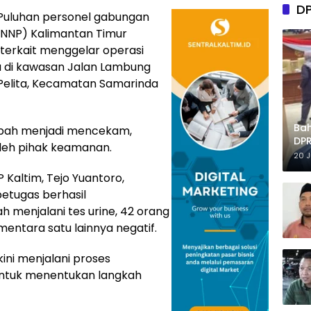
D
uluhan personel gabungan
(BNNP) Kalimantan Timur
 terkait menggelar operasi
 di kawasan Jalan Lambung
 Pelita, Kecamatan Samarinda
Ba
ubah menjadi mencekam,
DPR
leh pihak keamanan.
Tep
20 
Kaltim, Tejo Yuantoro,
petugas berhasil
 menjalani tes urine, 42 orang
mentara satu lainnya negatif.
kini menjalani proses
untuk menentukan langkah