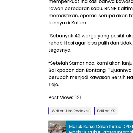
memperkuat indikasi bahwa kawasan
rawan peredaran sabu. BNNP Kaltim,
memastikan, operasi serupa akan te
lainnya di Kaltim.
“Sebanyak 42 warga yang positif ak
rehabilitasi agar bisa pulih dan tida
tegasnya.
“Setelah Samarinda, kami akan lanju
Balikpapan dan Bontang. Tujuannya
berubah menjadi kawasan Bersih Na
Tejo.
Post Views:
121
Writer: Tim Redaksi
Editor: KS
Masuk Bursa Calon Ketua DPD 
Moeis : Kita Ikuti Proses Internal