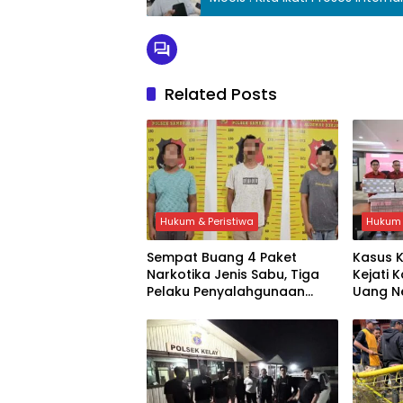
Related Posts
Hukum & Peristiwa
Hukum 
Sempat Buang 4 Paket
Kasus K
Narkotika Jenis Sabu, Tiga
Kejati 
Pelaku Penyalahgunaan
Uang Ne
Sabu Diamankan Polsek
Miliar
Samboja