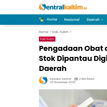
Skip
to
content
Home
Nasional
Daerah
Home
Kab. Kutim
Kab. Kutim
Pengadaan Obat di
Stok Dipantau Dig
Daerah
Redaksi Sentral
2 Min Read
20 November 2025