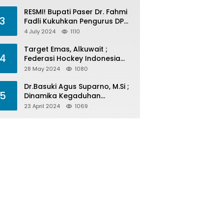
Menelan Korban
RESMI! Bupati Paser Dr. Fahmi
3
Fadli Kukuhkan Pengurus DPP
LAP 2024-2029
4 July 2024
1110
Target Emas, Alkuwait ;
4
Federasi Hockey Indonesia
Kota Balikpapan Siap Menjadi
28 May 2024
1080
Barometer Prestasi Di Kaltim
Dr.Basuki Agus Suparno, M.Si ;
5
Dinamika Kegaduhan
Komunikasi Politik Jelang
23 April 2024
1069
Pesta Politik 2024