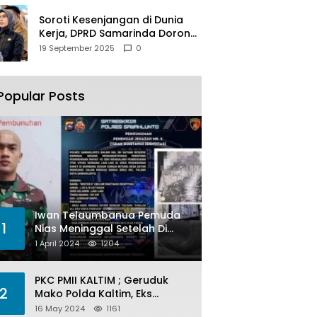
Soroti Kesenjangan di Dunia
Kerja, DPRD Samarinda Dorong
Pemkot Gencarkan
19 September 2025
0
Pemberdayaan Perempuan
Popular Posts
Iwan Telaumbanua Pemuda
1
Nias Meninggal Setelah Di
Habisi Oknum TNI AL
1 April 2024
1204
PKC PMII KALTIM ; Geruduk
2
Mako Polda Kaltim, Eks
Lubang Tambang Banyak
16 May 2024
1161