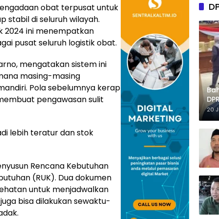
D
pengadaan obat terpusat untuk
stabil di seluruh wilayah.
ak 2024 ini menempatkan
i pusat seluruh logistik obat.
arno, mengatakan sistem ini
mana masing-masing
ndiri. Pola sebelumnya kerap
Ba
membuat pengawasan sulit
DPR
Tep
20 
di lebih teratur dan stok
menyusun Rencana Kebutuhan
butuhan (RUK). Dua dokumen
sehatan untuk menjadwalkan
si juga bisa dilakukan sewaktu-
adak.