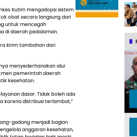
inkes Kutim mengadopsi sistem
ok obat secara langsung dari
ting untuk mencegah
a di daerah pedalaman.
era kirim tambahan dari
hanya menyederhanakan alur
mitmen pemerintah daerah
tik kesehatan.
elayanan dasar. Tidak boleh ada
 karena distribusi terlambat,”
adang-gadang menjadi bagian
 mengelola anggaran kesehatan,
lik tetap berjalan baik meski