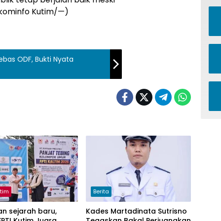
skominfo Kutim/—)
ebas ODF, Bukti Nyata
utim
Berita
n sejarah baru,
Kades Martadinata Sutrisno
PTI Kutim Juara
Tegaskan Bakal Perjuangkan