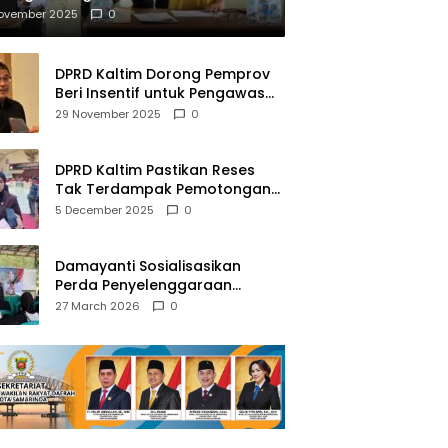
mberantasan NAPZA
November 2025
0
DPRD Kaltim Dorong Pemprov
Beri Insentif untuk Pengawas
Madrasah dan Pendidikan
29 November 2025
0
Agama
DPRD Kaltim Pastikan Reses
Tak Terdampak Pemotongan
Transfer Dana Pusat
5 December 2025
0
Damayanti Sosialisasikan
Perda Penyelenggaraan
Pendidikan Pancasila dan
27 March 2026
0
Wawasan Kebangsaan