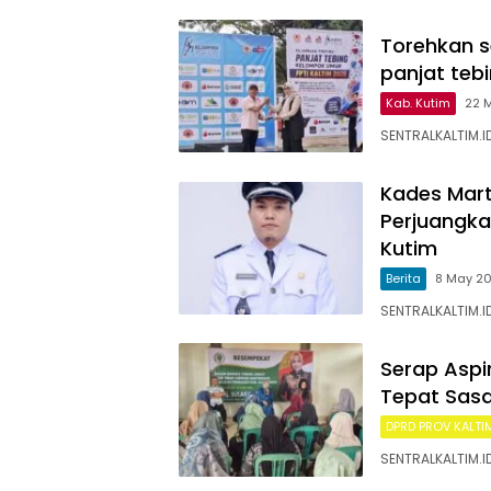
Torehkan s
panjat teb
Kab. Kutim
22 
SENTRALKALTIM.I
Kades Mart
Perjuangk
Kutim
Berita
8 May 2
SENTRALKALTIM.ID
Serap Aspi
Tepat Sasa
DPRD PROV KALTI
SENTRALKALTIM.I