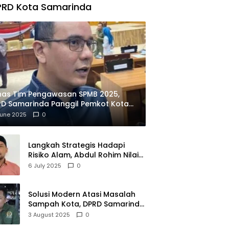
PRD Kota Samarinda
has Tim Pengawasan SPMB 2025,
D Samarinda Panggil Pemkot Kota
ian
June 2025
0
Langkah Strategis Hadapi
Risiko Alam, Abdul Rohim Nilai
Samarinda Siap Jadi Pusat
6 July 2025
0
Logistik Bencana Kalimantan
Solusi Modern Atasi Masalah
Sampah Kota, DPRD Samarinda
Dukung Penuh Proyek PLTSA
3 August 2025
0