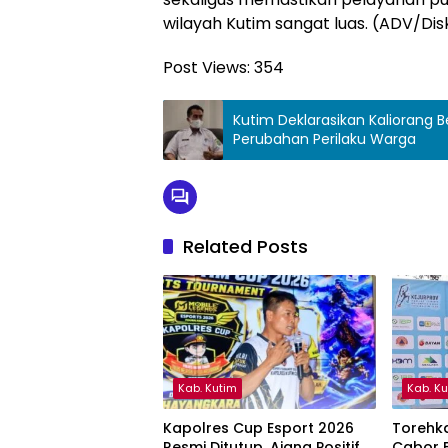
wilayah Kutim sangat luas. (ADV/Di
Post Views:
354
Kutim Deklarasikan Kaliorang B
Perubahan Perilaku Warga
Related Posts
Kab. Kutim
Kab. K
Kapolres Cup Esport 2026
Torehka
Resmi Ditutup, Ajang Positif
Cabor F