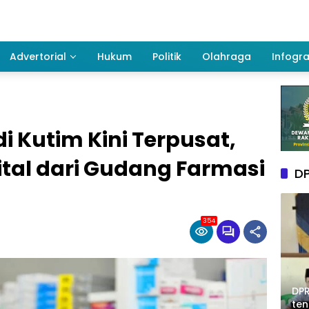
Advertorial
Hukum
Politik
Olahraga
Infogra
 Kutim Kini Terpusat,
ital dari Gudang Farmasi
DP
354
DPR
te