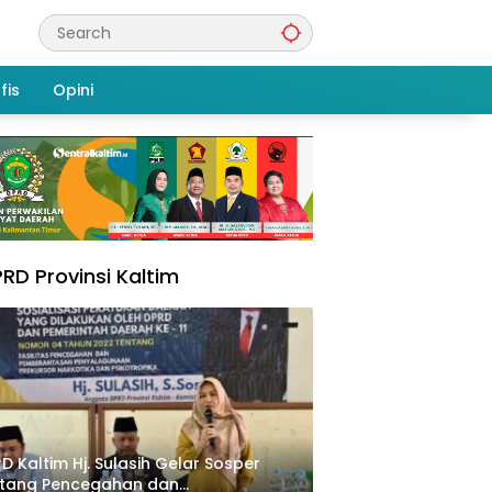
fis
Opini
RD Provinsi Kaltim
D Kaltim Hj. Sulasih Gelar Sosper
ntang Pencegahan dan