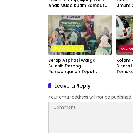
Anak Muda Kutim Sambut
Umum p
Hari Bhayangkara ke-80
Kalima
DPRD PROV KALTIM
Kab. K
Serap Aspirasi Warga,
Kolam P
Sulasih Dorong
Disorot
Pembangunan Tepat
Temuka
Sasaran di Sangatta Utara
ke Sung
Leave a Reply
Your email address will not be published.