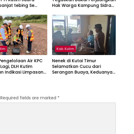
anjat tebing Se
Hak Warga Kampung Sidrap
ntan Timur
Ber-KTP Kutim
utim
Kab. Kutim
engelolaan Air KPC
Nenek di Kutai Timur
 Lagi, DLH Kutim
Selamatkan Cucu dari
n Indikasi Limpasan
Serangan Buaya, Keduanya
ai Bendili
Alami Luka
Required fields are marked
*