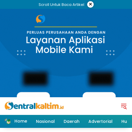
Skip
×
Scroll Untuk Baca Artikel
to
content
Home
Nasional
Daerah
Advertorial
Huk