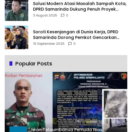
Solusi Modern Atasi Masalah Sampah Kota,
DPRD Samarinda Dukung Penuh Proyek
PLTSA
3 August 2025
0
Soroti Kesenjangan di Dunia Kerja, DPRD
Samarinda Dorong Pemkot Gencarkan
Pemberdayaan Perempuan
19 September 2025
0
Popular Posts
Iwan Telaumbanua Pemuda Nias