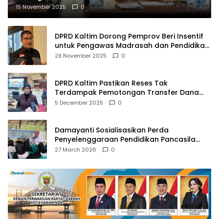
15 November 2025
0
DPRD Kaltim Dorong Pemprov Beri Insentif
untuk Pengawas Madrasah dan Pendidikan
Agama
29 November 2025
0
DPRD Kaltim Pastikan Reses Tak
Terdampak Pemotongan Transfer Dana
Pusat
5 December 2025
0
Damayanti Sosialisasikan Perda
Penyelenggaraan Pendidikan Pancasila
dan Wawasan Kebangsaan
27 March 2026
0