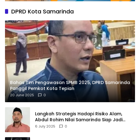
DPRD Kota Samarinda
Bahas Tim Pengawasan SPMB 2025, DPRD Samarinda
Panggil Pemkot Kota Tepian
20 June 2025
0
Langkah Strategis Hadapi Risiko Alam,
Abdul Rohim Nilai Samarinda Siap Jadi
Pusat Logistik Bencana Kalimantan
6 July 2025
0