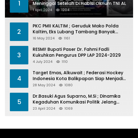
1
Meninggal Setelah Di Habisi Oknum TNI AL
1 April 2024
1204
PKC PMII KALTIM ; Geruduk Mako Polda
2
Kaltim, Eks Lubang Tambang Banyak
Menelan Korban
16 May 2024
1161
RESMI! Bupati Paser Dr. Fahmi Fadli
3
Kukuhkan Pengurus DPP LAP 2024-2029
4 July 2024
1110
Target Emas, Alkuwait ; Federasi Hockey
4
Indonesia Kota Balikpapan Siap Menjadi
Barometer Prestasi Di Kaltim
28 May 2024
1080
Dr.Basuki Agus Suparno, M.Si ; Dinamika
5
Kegaduhan Komunikasi Politik Jelang
Pesta Politik 2024
23 April 2024
1069