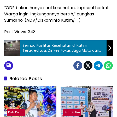
“ODF bukan hanya soal kesehatan, tapi soal harkat.
Warga ingin lingkungannya bersih,” pungkas
Sumarno. (ADV/Diskominfo Kutim/—)
Post Views:
343
Semua Fasilitas Kesehatan di Kutim
Terakreditasi, Dinkes Fokus Jaga Mutu dan
Pemerataan Layanan
Related Posts
Kab. Kutim
Kab. Kutim