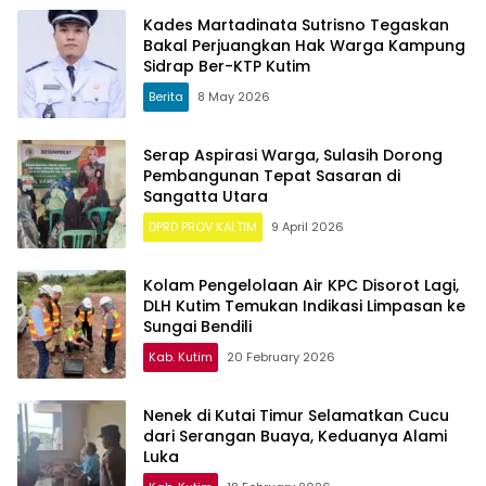
Kades Martadinata Sutrisno Tegaskan
Bakal Perjuangkan Hak Warga Kampung
Sidrap Ber-KTP Kutim
Berita
8 May 2026
Serap Aspirasi Warga, Sulasih Dorong
Pembangunan Tepat Sasaran di
Sangatta Utara
DPRD PROV KALTIM
9 April 2026
Kolam Pengelolaan Air KPC Disorot Lagi,
DLH Kutim Temukan Indikasi Limpasan ke
Sungai Bendili
Kab. Kutim
20 February 2026
Nenek di Kutai Timur Selamatkan Cucu
dari Serangan Buaya, Keduanya Alami
Luka