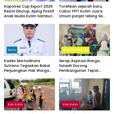
Kapolres Cup Esport 2026
Torehkan sejarah baru,
Resmi Ditutup, Ajang Positif
Cabor FPTI Kutim Juara
Anak Muda Kutim Sambut
Umum panjat tebing Se
Hari Bhayangkara ke-80
Kalimantan Timur
Berita
DPRD PROV KALTIM
Kades Martadinata
Serap Aspirasi Warga,
Sutrisno Tegaskan Bakal
Sulasih Dorong
Perjuangkan Hak Warga
Pembangunan Tepat
Kampung Sidrap Ber-KTP
Sasaran di Sangatta Utara
Kutim
Kab. Kutim
Kab. Kutim