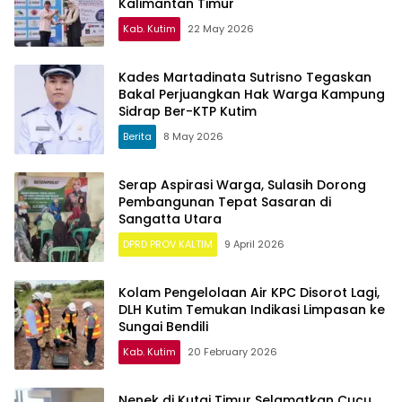
Kalimantan Timur
Kab. Kutim
22 May 2026
Kades Martadinata Sutrisno Tegaskan
Bakal Perjuangkan Hak Warga Kampung
Sidrap Ber-KTP Kutim
Berita
8 May 2026
Serap Aspirasi Warga, Sulasih Dorong
Pembangunan Tepat Sasaran di
Sangatta Utara
DPRD PROV KALTIM
9 April 2026
Kolam Pengelolaan Air KPC Disorot Lagi,
DLH Kutim Temukan Indikasi Limpasan ke
Sungai Bendili
Kab. Kutim
20 February 2026
Nenek di Kutai Timur Selamatkan Cucu