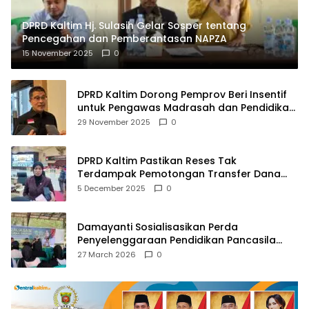
DPRD Kaltim Hj. Sulasih Gelar Sosper tentang
Pencegahan dan Pemberantasan NAPZA
15 November 2025
0
DPRD Kaltim Dorong Pemprov Beri Insentif
untuk Pengawas Madrasah dan Pendidikan
Agama
29 November 2025
0
DPRD Kaltim Pastikan Reses Tak
Terdampak Pemotongan Transfer Dana
Pusat
5 December 2025
0
Damayanti Sosialisasikan Perda
Penyelenggaraan Pendidikan Pancasila
dan Wawasan Kebangsaan
27 March 2026
0