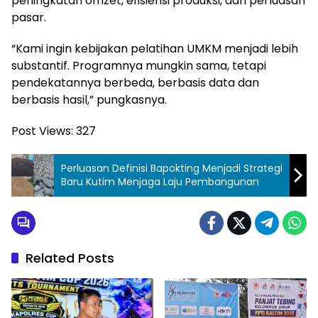
peningkatan omzet, efisiensi produksi, dan perluasan
pasar.
“Kami ingin kebijakan pelatihan UMKM menjadi lebih
substantif. Programnya mungkin sama, tetapi
pendekatannya berbeda, berbasis data dan
berbasis hasil,” pungkasnya.
Post Views:
327
Perluasan Definisi Bapokting Menjadi Strategi
Baru Kutim Menjaga Laju Pembangunan
Related Posts