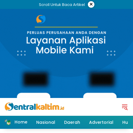
Skip
×
Scroll Untuk Baca Artikel
to
content
Home
Nasional
Daerah
Advertorial
Huk