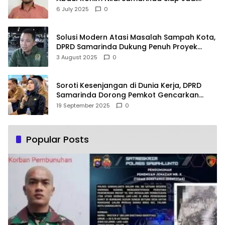
Pusat Logistik Bencana Kalimantan
6 July 2025
0
Solusi Modern Atasi Masalah Sampah Kota,
DPRD Samarinda Dukung Penuh Proyek
PLTSA
3 August 2025
0
Soroti Kesenjangan di Dunia Kerja, DPRD
Samarinda Dorong Pemkot Gencarkan
Pemberdayaan Perempuan
19 September 2025
0
Popular Posts