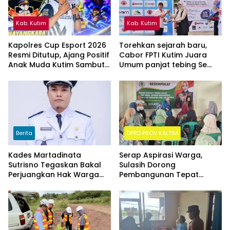
Kab. Kutim
Kab. Kutim
Kapolres Cup Esport 2026
Torehkan sejarah baru,
Resmi Ditutup, Ajang Positif
Cabor FPTI Kutim Juara
Anak Muda Kutim Sambut
Umum panjat tebing Se
Hari Bhayangkara ke-80
Kalimantan Timur
Berita
DPRD PROV KALTIM
Kades Martadinata
Serap Aspirasi Warga,
Sutrisno Tegaskan Bakal
Sulasih Dorong
Perjuangkan Hak Warga
Pembangunan Tepat
Kampung Sidrap Ber-KTP
Sasaran di Sangatta Utara
Kutim