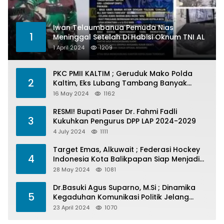
Iwan Telaumbanua Pemuda Nias
1
Meninggal Setelah Di Habisi Oknum TNI AL
1 April 2024
1209
PKC PMII KALTIM ; Geruduk Mako Polda
2
Kaltim, Eks Lubang Tambang Banyak
Menelan Korban
16 May 2024
1162
RESMI! Bupati Paser Dr. Fahmi Fadli
3
Kukuhkan Pengurus DPP LAP 2024-2029
4 July 2024
1111
Target Emas, Alkuwait ; Federasi Hockey
4
Indonesia Kota Balikpapan Siap Menjadi
Barometer Prestasi Di Kaltim
28 May 2024
1081
Dr.Basuki Agus Suparno, M.Si ; Dinamika
5
Kegaduhan Komunikasi Politik Jelang
Pesta Politik 2024
23 April 2024
1070