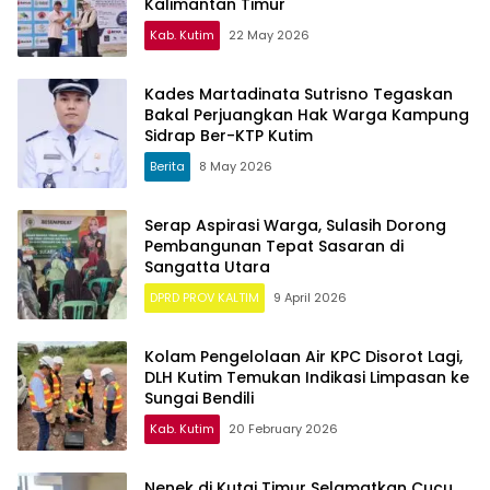
Kalimantan Timur
Kab. Kutim
22 May 2026
Kades Martadinata Sutrisno Tegaskan
Bakal Perjuangkan Hak Warga Kampung
Sidrap Ber-KTP Kutim
Berita
8 May 2026
Serap Aspirasi Warga, Sulasih Dorong
Pembangunan Tepat Sasaran di
Sangatta Utara
DPRD PROV KALTIM
9 April 2026
Kolam Pengelolaan Air KPC Disorot Lagi,
DLH Kutim Temukan Indikasi Limpasan ke
Sungai Bendili
Kab. Kutim
20 February 2026
Nenek di Kutai Timur Selamatkan Cucu