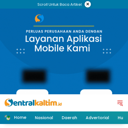
Skip
×
Scroll Untuk Baca Artikel
to
content
Home
Nasional
Daerah
Advertorial
Huk