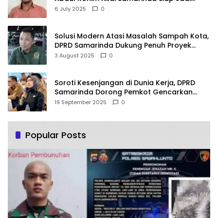
Pusat Logistik Bencana Kalimantan
6 July 2025
0
Solusi Modern Atasi Masalah Sampah Kota,
DPRD Samarinda Dukung Penuh Proyek
PLTSA
3 August 2025
0
Soroti Kesenjangan di Dunia Kerja, DPRD
Samarinda Dorong Pemkot Gencarkan
Pemberdayaan Perempuan
19 September 2025
0
Popular Posts