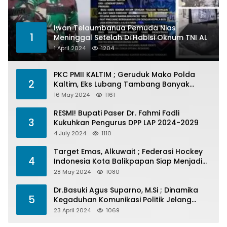
Iwan Telaumbanua Pemuda Nias
1
Meninggal Setelah Di Habisi Oknum TNI AL
1 April 2024
1204
PKC PMII KALTIM ; Geruduk Mako Polda
2
Kaltim, Eks Lubang Tambang Banyak
Menelan Korban
16 May 2024
1161
RESMI! Bupati Paser Dr. Fahmi Fadli
3
Kukuhkan Pengurus DPP LAP 2024-2029
4 July 2024
1110
Target Emas, Alkuwait ; Federasi Hockey
4
Indonesia Kota Balikpapan Siap Menjadi
Barometer Prestasi Di Kaltim
28 May 2024
1080
Dr.Basuki Agus Suparno, M.Si ; Dinamika
5
Kegaduhan Komunikasi Politik Jelang
Pesta Politik 2024
23 April 2024
1069