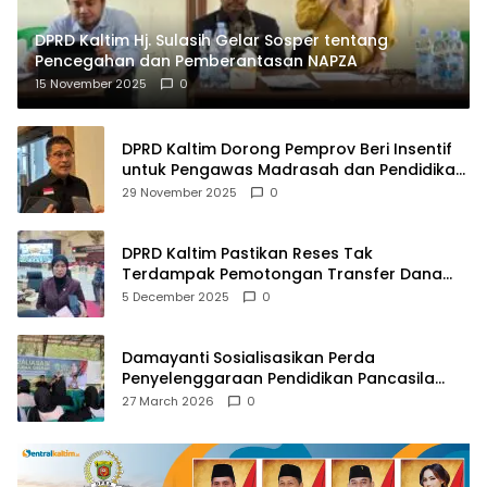
DPRD Kaltim Hj. Sulasih Gelar Sosper tentang
Pencegahan dan Pemberantasan NAPZA
15 November 2025
0
DPRD Kaltim Dorong Pemprov Beri Insentif
untuk Pengawas Madrasah dan Pendidikan
Agama
29 November 2025
0
DPRD Kaltim Pastikan Reses Tak
Terdampak Pemotongan Transfer Dana
Pusat
5 December 2025
0
Damayanti Sosialisasikan Perda
Penyelenggaraan Pendidikan Pancasila
dan Wawasan Kebangsaan
27 March 2026
0