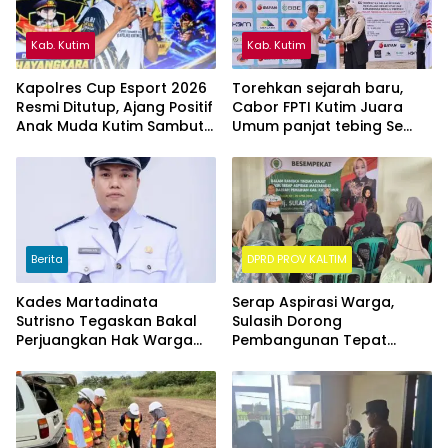
Kab. Kutim
Kab. Kutim
Kapolres Cup Esport 2026
Torehkan sejarah baru,
Resmi Ditutup, Ajang Positif
Cabor FPTI Kutim Juara
Anak Muda Kutim Sambut
Umum panjat tebing Se
Hari Bhayangkara ke-80
Kalimantan Timur
Berita
DPRD PROV KALTIM
Kades Martadinata
Serap Aspirasi Warga,
Sutrisno Tegaskan Bakal
Sulasih Dorong
Perjuangkan Hak Warga
Pembangunan Tepat
Kampung Sidrap Ber-KTP
Sasaran di Sangatta Utara
Kutim