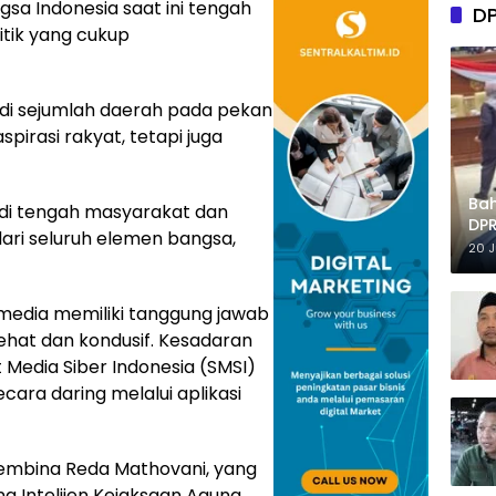
gsa Indonesia saat ini tengah
D
itik yang cukup
 di sejumlah daerah pada pekan
irasi rakyat, tetapi juga
Ba
n di tengah masyarakat dan
DPR
dari seluruh elemen bangsa,
Tep
20 
 media memiliki tanggung jawab
ehat dan kondusif. Kesadaran
t Media Siber Indonesia (SMSI)
ara daring melalui aplikasi
Pembina Reda Mathovani, yang
 Intelijen Kejaksaan Agung