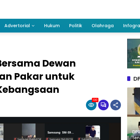
Advertorial
Hukum
Politik
Olahraga
Infogra
 Bersama Dewan
an Pakar untuk
DP
Kebangsaan
130
DPR
te