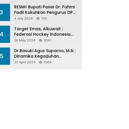
Menelan Korban
RESMI! Bupati Paser Dr. Fahmi
3
Fadli Kukuhkan Pengurus DPP
LAP 2024-2029
4 July 2024
1110
Target Emas, Alkuwait ;
4
Federasi Hockey Indonesia
Kota Balikpapan Siap Menjadi
28 May 2024
1080
Barometer Prestasi Di Kaltim
Dr.Basuki Agus Suparno, M.Si ;
5
Dinamika Kegaduhan
Komunikasi Politik Jelang
23 April 2024
1069
Pesta Politik 2024