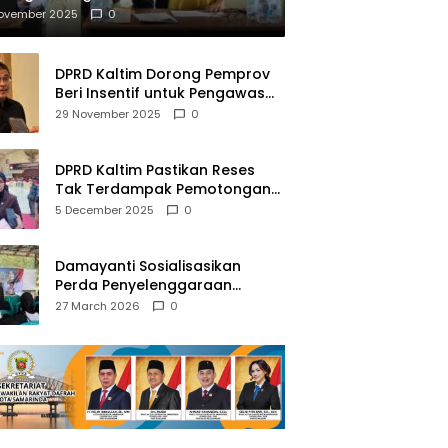
mberantasan NAPZA
November 2025
0
DPRD Kaltim Dorong Pemprov
Beri Insentif untuk Pengawas
Madrasah dan Pendidikan
29 November 2025
0
Agama
DPRD Kaltim Pastikan Reses
Tak Terdampak Pemotongan
Transfer Dana Pusat
5 December 2025
0
Damayanti Sosialisasikan
Perda Penyelenggaraan
Pendidikan Pancasila dan
27 March 2026
0
Wawasan Kebangsaan