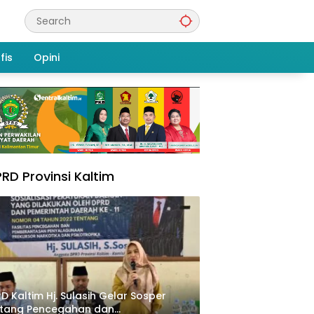
fis
Opini
RD Provinsi Kaltim
D Kaltim Hj. Sulasih Gelar Sosper
ntang Pencegahan dan