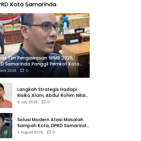
PRD Kota Samarinda
has Tim Pengawasan SPMB 2025,
D Samarinda Panggil Pemkot Kota
ian
June 2025
0
Langkah Strategis Hadapi
Risiko Alam, Abdul Rohim Nilai
Samarinda Siap Jadi Pusat
6 July 2025
0
Logistik Bencana Kalimantan
Solusi Modern Atasi Masalah
Sampah Kota, DPRD Samarinda
Dukung Penuh Proyek PLTSA
3 August 2025
0