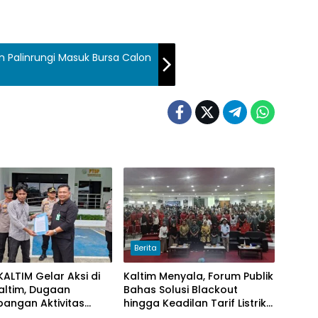
sin Palinrungi Masuk Bursa Calon
Berita
ALTIM Gelar Aksi di
Kaltim Menyala, Forum Publik
Kaltim, Dugaan
Bahas Solusi Blackout
pangan Aktivitas
hingga Keadilan Tarif Listrik
r Muat Cangkang
di Pelosok Desa