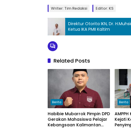
Writer: Tim Redaksi
Editor: KS
Direktur Otorita IKN, Dr. H.Muh
Ketua IKA PMII Kaltim
Related Posts
Berita
Berita
Habibie Mubarrok Pimpin DPD
AMPPH K
Gerakan Mahasiswa Pelajar
Kejati 
Kebangsaan Kalimantan
Penyim
Timur.
Bongka