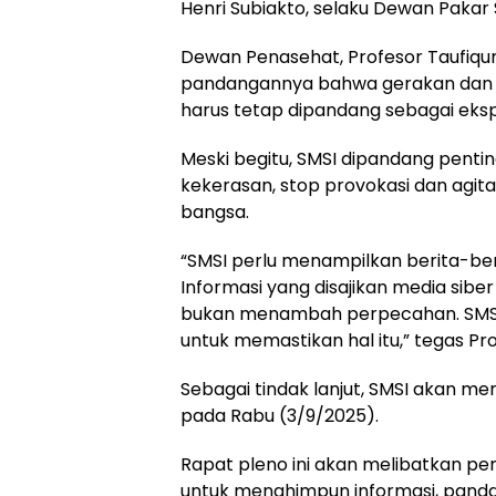
Henri Subiakto, selaku Dewan Pakar 
Dewan Penasehat, Profesor Taufiq
pandangannya bahwa gerakan dan ak
harus tetap dipandang sebagai eksp
Meski begitu, SMSI dipandang pent
kekerasan, stop provokasi dan agi
bangsa.
“SMSI perlu menampilkan berita-ber
Informasi yang disajikan media sib
bukan menambah perpecahan. SMSI 
untuk memastikan hal itu,” tegas Prof
Sebagai tindak lanjut, SMSI akan me
pada Rabu (3/9/2025).
Rapat pleno ini akan melibatkan pen
untuk menghimpun informasi, pandan