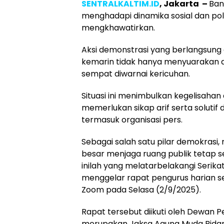
SENTRALKALTIM.ID
, Jakarta –
Ban
menghadapi dinamika sosial dan pol
mengkhawatirkan.
Aksi demonstrasi yang berlangsung
kemarin tidak hanya menyuarakan asp
sempat diwarnai kericuhan.
Situasi ini menimbulkan kegelisaha
memerlukan sikap arif serta solutif 
termasuk organisasi pers.
Sebagai salah satu pilar demokrasi,
besar menjaga ruang publik tetap s
inilah yang melatarbelakangi Serika
menggelar rapat pengurus harian sec
Zoom pada Selasa (2/9/2025).
Rapat tersebut diikuti oleh Dewan 
merupakan Jaksa Agung Muda Bidang