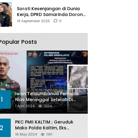
Soroti Kesenjangan di Dunia
Kerja, DPRD Samarinda Dorong
Pemkot Gencarkan
19 September 2025
0
Pemberdayaan Perempuan
Popular Posts
Iwan Telaumbanua Pemuda
1
Nias Meninggal Setelah Di
Habisi Oknum TNI AL
1 April 2024
1204
PKC PMII KALTIM ; Geruduk
2
Mako Polda Kaltim, Eks
Lubang Tambang Banyak
16 May 2024
1161