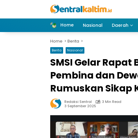
Skip
to
content
Home
Nasional
Daerah
Home
Berita
Berita
Nasional
SMSI Gelar Rapat
Pembina dan Dew
Rumuskan Sikap 
Redaksi Sentral
3 Min Read
3 September 2025