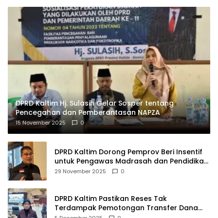
DPRD Kaltim Hj. Sulasih Gelar Sosper tentang
Pencegahan dan Pemberantasan NAPZA
15 November 2025
0
DPRD Kaltim Dorong Pemprov Beri Insentif
untuk Pengawas Madrasah dan Pendidikan
Agama
29 November 2025
0
DPRD Kaltim Pastikan Reses Tak
Terdampak Pemotongan Transfer Dana
Pusat