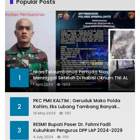
Popular Posts
Iwan Telaumbanua Pemuda Nias
1
Meninggal Setelah Di Habisi Oknum TNI AL
1 April 2024
1203
PKC PMII KALTIM ; Geruduk Mako Polda
2
Kaltim, Eks Lubang Tambang Banyak
Menelan Korban
16 May 2024
1161
RESMI! Bupati Paser Dr. Fahmi Fadli
3
Kukuhkan Pengurus DPP LAP 2024-2029
4 July 2024
1110