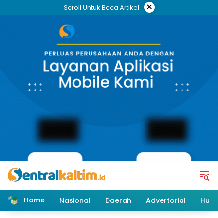
Skip
×
Scroll Untuk Baca Artikel
to
content
Home
Nasional
Daerah
Advertorial
Huk