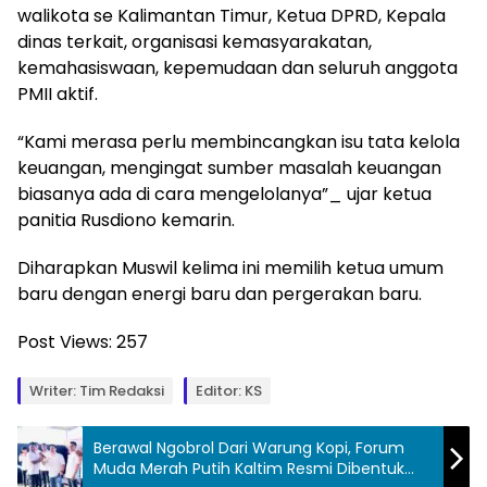
walikota se Kalimantan Timur, Ketua DPRD, Kepala
dinas terkait, organisasi kemasyarakatan,
kemahasiswaan, kepemudaan dan seluruh anggota
PMII aktif.
“Kami merasa perlu membincangkan isu tata kelola
keuangan, mengingat sumber masalah keuangan
biasanya ada di cara mengelolanya”_ ujar ketua
panitia Rusdiono kemarin.
Diharapkan Muswil kelima ini memilih ketua umum
baru dengan energi baru dan pergerakan baru.
Post Views:
257
Writer: Tim Redaksi
Editor: KS
Berawal Ngobrol Dari Warung Kopi, Forum
Muda Merah Putih Kaltim Resmi Dibentuk