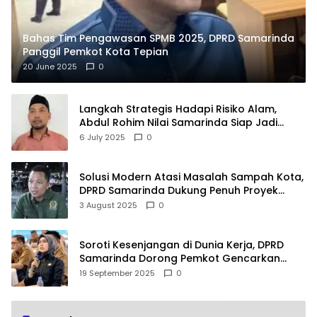
Bahas Tim Pengawasan SPMB 2025, DPRD Samarinda
Panggil Pemkot Kota Tepian
20 June 2025
0
Langkah Strategis Hadapi Risiko Alam,
Abdul Rohim Nilai Samarinda Siap Jadi
Pusat Logistik Bencana Kalimantan
6 July 2025
0
Solusi Modern Atasi Masalah Sampah Kota,
DPRD Samarinda Dukung Penuh Proyek
PLTSA
3 August 2025
0
Soroti Kesenjangan di Dunia Kerja, DPRD
Samarinda Dorong Pemkot Gencarkan
Pemberdayaan Perempuan
19 September 2025
0