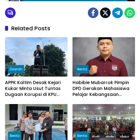
Lahir untuk Bangsa
Related Posts
Daerah
Berita
APPK Kaltim Desak Kejari
Habibie Mubarrok Pimpin
Kukar Minta Usut Tuntas
DPD Gerakan Mahasiswa
Dugaan Korupsi di KPU
Pelajar Kebangsaan
Kukar pada penggunaan
Kalimantan Timur.
Dana Hibah PSU Kukar
Tahun 2025
Berita
Berita