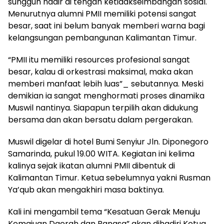
sungguh hadir di tengah ketidakseimbangan sosial.
Menurutnya alumni PMII memiliki potensi sangat
besar, saat ini belum banyak memberi warna bagi
kelangsungan pembangunan Kalimantan Timur.
“PMII itu memiliki resources profesional sangat
besar, kalau di orkestrasi maksimal, maka akan
memberi manfaat lebih luas”_ sebutannya. Meski
demikian ia sangat menghormati proses dinamika
Muswil nantinya. Siapapun terpilih akan didukung
bersama dan akan bersatu dalam pergerakan.
Muswil digelar di hotel Bumi Senyiur Jln. Diponegoro
Samarinda, pukul 19.00 WITA. Kegiatan ini kelima
kalinya sejak ikatan alumni PMII dibentuk di
Kalimantan Timur. Ketua sebelumnya yakni Rusman
Ya’qub akan mengakhiri masa baktinya.
Kali ini mengambil tema “Kesatuan Gerak Menuju
Kemajuan Daerah dan Bangsa” akan dihadiri Ketua