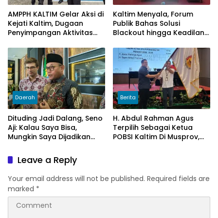
AMPPH KALTIM Gelar Aksi di
Kaltim Menyala, Forum
Kejati Kaltim, Dugaan
Publik Bahas Solusi
Penyimpangan Aktivitas
Blackout hingga Keadilan
Bongkar Muat Cangkang
Tarif Listrik di Pelosok Desa
Sawit di Logpond Tubaan
Daerah
Berita
Dituding Jadi Dalang, Seno
H. Abdul Rahman Agus
Aji: Kalau Saya Bisa,
Terpilih Sebagai Ketua
Mungkin Saya Dijadikan
POBSI Kaltim Di Musprov,
Konsultan Politiknya Trump
Siap Tingkatkan Prestasi
Billiar
Leave a Reply
Your email address will not be published.
Required fields are
marked
*