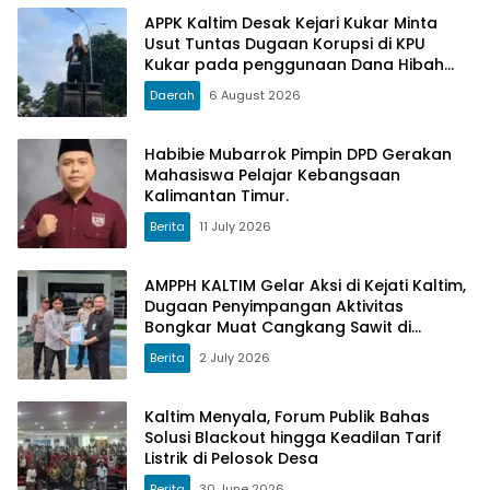
APPK Kaltim Desak Kejari Kukar Minta
Usut Tuntas Dugaan Korupsi di KPU
Kukar pada penggunaan Dana Hibah
PSU Kukar Tahun 2025
Daerah
6 August 2026
Habibie Mubarrok Pimpin DPD Gerakan
Mahasiswa Pelajar Kebangsaan
Kalimantan Timur.
Berita
11 July 2026
AMPPH KALTIM Gelar Aksi di Kejati Kaltim,
Dugaan Penyimpangan Aktivitas
Bongkar Muat Cangkang Sawit di
Logpond Tubaan
Berita
2 July 2026
Kaltim Menyala, Forum Publik Bahas
Solusi Blackout hingga Keadilan Tarif
Listrik di Pelosok Desa
Berita
30 June 2026