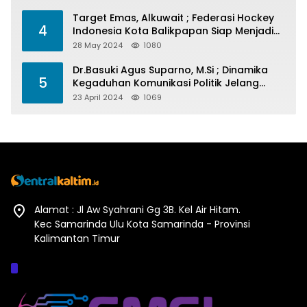
Target Emas, Alkuwait ; Federasi Hockey
4
Indonesia Kota Balikpapan Siap Menjadi
Barometer Prestasi Di Kaltim
28 May 2024
1080
Dr.Basuki Agus Suparno, M.Si ; Dinamika
5
Kegaduhan Komunikasi Politik Jelang
Pesta Politik 2024
23 April 2024
1069
Alamat : Jl Aw Syahrani Gg 3B. Kel Air Hitam.
Kec Samarinda Ulu Kota Samarinda - Provinsi
Kalimantan Timur
Afiliasi :