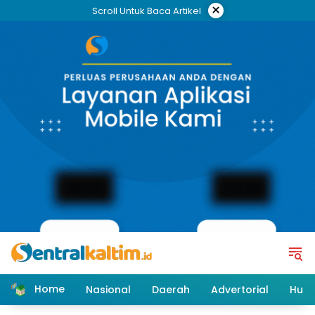
Skip
×
Scroll Untuk Baca Artikel
to
content
Home
Nasional
Daerah
Advertorial
Huk