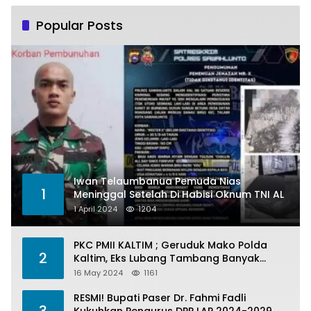
Popular Posts
Iwan Telaumbanua Pemuda Nias
1
Meninggal Setelah Di Habisi Oknum TNI AL
1 April 2024
1204
PKC PMII KALTIM ; Geruduk Mako Polda
2
Kaltim, Eks Lubang Tambang Banyak
Menelan Korban
16 May 2024
1161
RESMI! Bupati Paser Dr. Fahmi Fadli