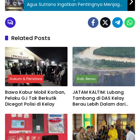
Agus Sutrisno Ingatkan Pentingnya Menjaga
Kedaulatan
Related Posts
Hukum & Peristiwa
Kab. Berau
Bawa Kabur Mobil Korban,
JATAM KALTIM: Lubang
Pelaku GJ Tak Berkutik
Tambang di DAS Kelay
Dicegat Polisi di Kelay
Berau Lebih Dalam dari
Sungai, Ancam
Keselamatan Warga