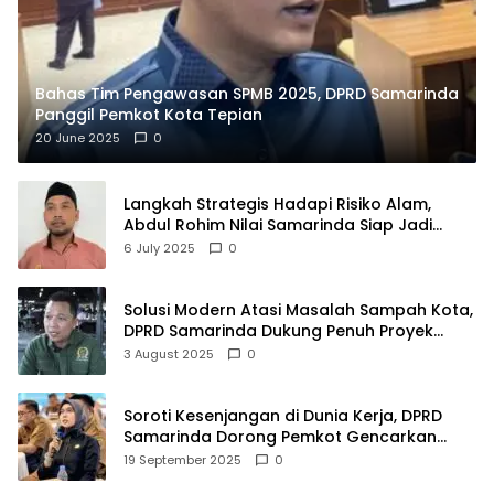
Bahas Tim Pengawasan SPMB 2025, DPRD Samarinda
Panggil Pemkot Kota Tepian
20 June 2025
0
Langkah Strategis Hadapi Risiko Alam,
Abdul Rohim Nilai Samarinda Siap Jadi
Pusat Logistik Bencana Kalimantan
6 July 2025
0
Solusi Modern Atasi Masalah Sampah Kota,
DPRD Samarinda Dukung Penuh Proyek
PLTSA
3 August 2025
0
Soroti Kesenjangan di Dunia Kerja, DPRD
Samarinda Dorong Pemkot Gencarkan
Pemberdayaan Perempuan
19 September 2025
0