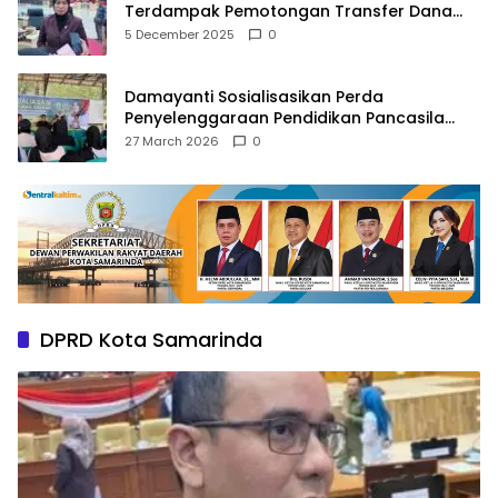
Terdampak Pemotongan Transfer Dana
Pusat
5 December 2025
0
Damayanti Sosialisasikan Perda
Penyelenggaraan Pendidikan Pancasila
dan Wawasan Kebangsaan
27 March 2026
0
DPRD Kota Samarinda