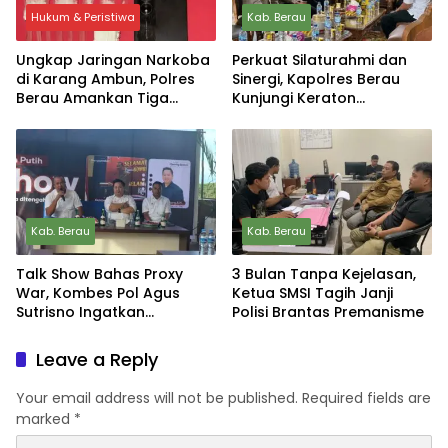
Hukum & Peristiwa
Kab. Berau
Ungkap Jaringan Narkoba
Perkuat Silaturahmi dan
di Karang Ambun, Polres
Sinergi, Kapolres Berau
Berau Amankan Tiga
Kunjungi Keraton
Pelaku dan Sabu Lebih 50
Kesultanan Sambaliung
Gram
Kab. Berau
Kab. Berau
Talk Show Bahas Proxy
3 Bulan Tanpa Kejelasan,
War, Kombes Pol Agus
Ketua SMSI Tagih Janji
Sutrisno Ingatkan
Polisi Brantas Premanisme
Pentingnya Menjaga
Kedaulatan
Leave a Reply
Your email address will not be published.
Required fields are
marked
*