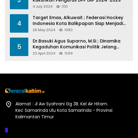
3
Kukuhkan Pengurus DPP LAP 2024-2029
4 July 2024
1110
Target Emas, Alkuwait ; Federasi Hockey
4
Indonesia Kota Balikpapan Siap Menjadi
Barometer Prestasi Di Kaltim
28 May 2024
1080
Dr.Basuki Agus Suparno, M.Si ; Dinamika
5
Kegaduhan Komunikasi Politik Jelang
Pesta Politik 2024
23 April 2024
1069
Alamat : Jl Aw Syahrani Gg 3B. Kel Air Hitam.
Kec Samarinda Ulu Kota Samarinda - Provinsi
Kalimantan Timur
Afiliasi :