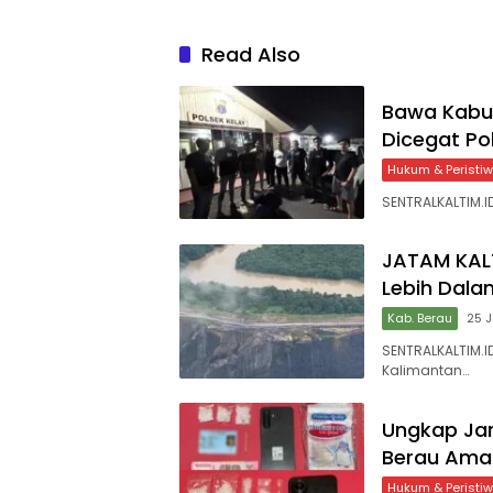
Read Also
Bawa Kabur
Dicegat Pol
Hukum & Peristi
SENTRALKALTIM.ID
JATAM KALT
Lebih Dala
Kab. Berau
25 
SENTRALKALTIM.
Kalimantan…
Ungkap Jar
Berau Aman
Hukum & Peristi