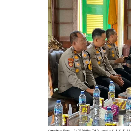
Kapolres Berau AKBP Ridho Tri Putranto, S.H., S.I.K