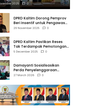
mberantasan NAPZA
November 2025
0
DPRD Kaltim Dorong Pemprov
Beri Insentif untuk Pengawas
Madrasah dan Pendidikan
29 November 2025
0
Agama
DPRD Kaltim Pastikan Reses
Tak Terdampak Pemotongan
Transfer Dana Pusat
5 December 2025
0
Damayanti Sosialisasikan
Perda Penyelenggaraan
Pendidikan Pancasila dan
27 March 2026
0
Wawasan Kebangsaan