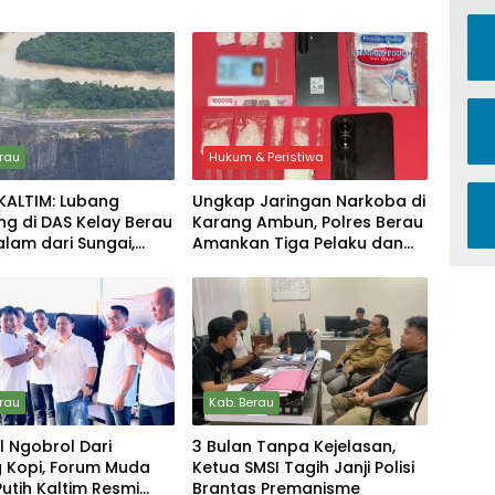
erau
Hukum & Peristiwa
KALTIM: Lubang
Ungkap Jaringan Narkoba di
g di DAS Kelay Berau
Karang Ambun, Polres Berau
alam dari Sungai,
Amankan Tiga Pelaku dan
Keselamatan Warga
Sabu Lebih 50 Gram
erau
Kab. Berau
 Ngobrol Dari
3 Bulan Tanpa Kejelasan,
 Kopi, Forum Muda
Ketua SMSI Tagih Janji Polisi
utih Kaltim Resmi
Brantas Premanisme