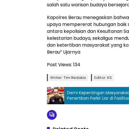
salah satu warisan budaya bersejar
Kapolres Berau menegaskan bahwa 
upaya mempererat hubungan baik s
antara kepolisian dan Kesultanan 
kelestarian budaya, sekaligus men
dan ketertiban masyarakat yang kon
Berau” Ujarnya
Post Views:
134
Writer: Tim Redaksi
Editor: KS
Demi Kepentingan Masyarakat
Penertiban Parkir Liar di Fasil