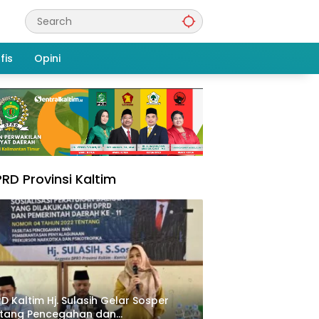
fis
Opini
RD Provinsi Kaltim
D Kaltim Hj. Sulasih Gelar Sosper
ntang Pencegahan dan