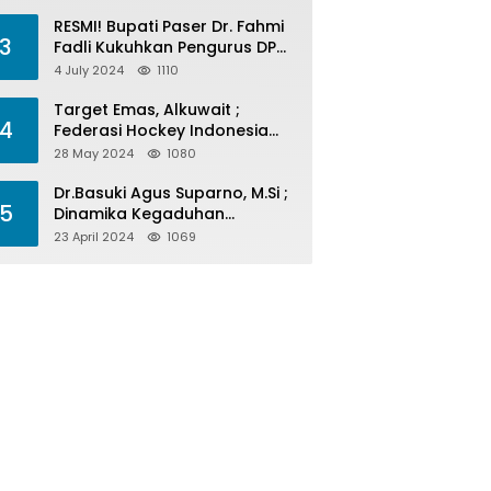
Menelan Korban
RESMI! Bupati Paser Dr. Fahmi
3
Fadli Kukuhkan Pengurus DPP
LAP 2024-2029
4 July 2024
1110
Target Emas, Alkuwait ;
4
Federasi Hockey Indonesia
Kota Balikpapan Siap Menjadi
28 May 2024
1080
Barometer Prestasi Di Kaltim
Dr.Basuki Agus Suparno, M.Si ;
5
Dinamika Kegaduhan
Komunikasi Politik Jelang
23 April 2024
1069
Pesta Politik 2024