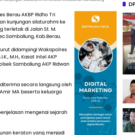
D
es Berau AKBP Ridho Tri
nakan kunjungan silaturahmi ke
terletak di Jalan St. M.
ec.Sambaliung, Kab.Berau.
turut didampingi Wakapolres
Ba
.K., M.H., Kasat Intel AKP
DPR
Kapolsek Sambaliung AKP Ridwan
Tep
20 
diterima secara langsung oleh
 Amir MA beserta keluarga
penjelasan mengenai sejarah
gunan keraton yang menjadi