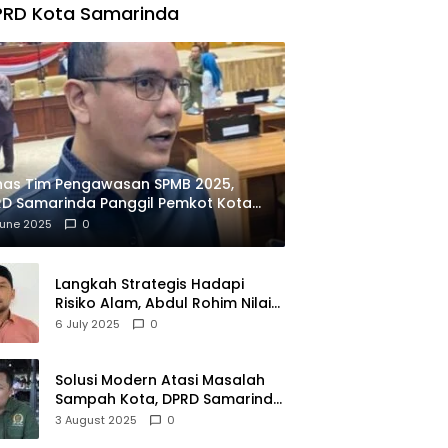
PRD Kota Samarinda
has Tim Pengawasan SPMB 2025,
D Samarinda Panggil Pemkot Kota
ian
June 2025
0
Langkah Strategis Hadapi
Risiko Alam, Abdul Rohim Nilai
Samarinda Siap Jadi Pusat
6 July 2025
0
Logistik Bencana Kalimantan
Solusi Modern Atasi Masalah
Sampah Kota, DPRD Samarinda
Dukung Penuh Proyek PLTSA
3 August 2025
0