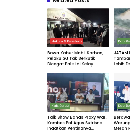
Related Posts
Hukum & Peristiwa
Kab. B
Bawa Kabur Mobil Korban,
JATAM 
Pelaku GJ Tak Berkutik
Tamban
Dicegat Polisi di Kelay
Lebih D
Ancam 
Kab. Berau
Kab. B
Talk Show Bahas Proxy War,
Berawal
Kombes Pol Agus Sutrisno
Warung
Ingatkan Pentingnya
Merah P