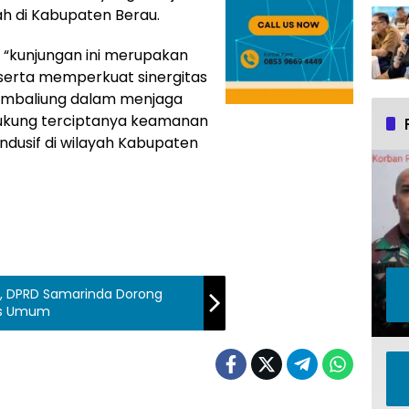
ah di Kabupaten Berau.
“kunjungan ini merupakan
erta memperkuat sinergitas
Sambaliung dalam menjaga
dukung terciptanya keamanan
dusif di wilayah Kabupaten
, DPRD Samarinda Dorong
itas Umum