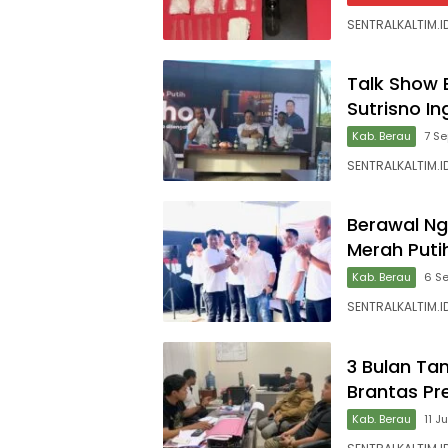
SENTRALKALTIM.I
Talk Show 
Sutrisno I
Kab. Berau
7 S
SENTRALKALTIM.I
Berawal Ng
Merah Puti
Kab. Berau
6 S
SENTRALKALTIM.I
3 Bulan Tan
Brantas P
Kab. Berau
11 J