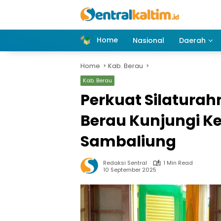
Skip
to
content
Home
Nasional
Daerah
Home
Kab. Berau
Kab. Berau
Perkuat Silaturah
Berau Kunjungi K
Sambaliung
Redaksi Sentral
1 Min Read
10 September 2025