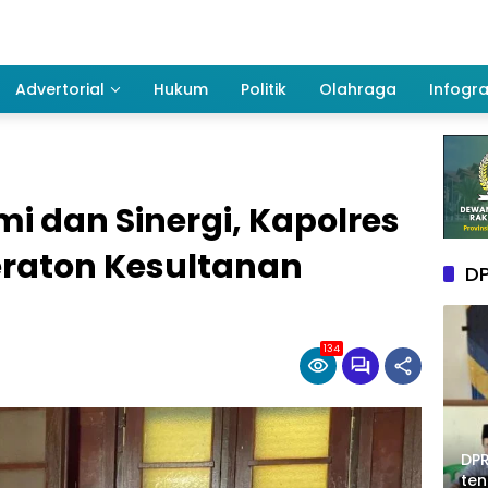
Advertorial
Hukum
Politik
Olahraga
Infogra
mi dan Sinergi, Kapolres
eraton Kesultanan
DP
134
DPR
te