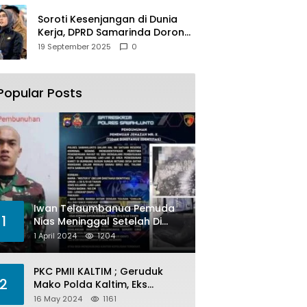
Soroti Kesenjangan di Dunia
Kerja, DPRD Samarinda Dorong
Pemkot Gencarkan
19 September 2025
0
Pemberdayaan Perempuan
Popular Posts
Iwan Telaumbanua Pemuda
1
Nias Meninggal Setelah Di
Habisi Oknum TNI AL
1 April 2024
1204
PKC PMII KALTIM ; Geruduk
2
Mako Polda Kaltim, Eks
Lubang Tambang Banyak
16 May 2024
1161