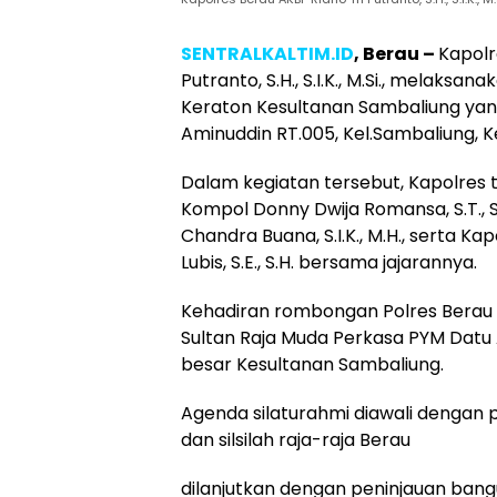
SENTRALKALTIM.ID
, Berau –
Kapolr
Putranto, S.H., S.I.K., M.Si., melaksa
Keraton Kesultanan Sambaliung yang 
Aminuddin RT.005, Kel.Sambaliung, K
Dalam kegiatan tersebut, Kapolres 
Kompol Donny Dwija Romansa, S.T., S.I
Chandra Buana, S.I.K., M.H., serta 
Lubis, S.E., S.H. bersama jajarannya.
Kehadiran rombongan Polres Berau 
Sultan Raja Muda Perkasa PYM Datu
besar Kesultanan Sambaliung.
Agenda silaturahmi diawali dengan 
dan silsilah raja-raja Berau
dilanjutkan dengan peninjauan ban