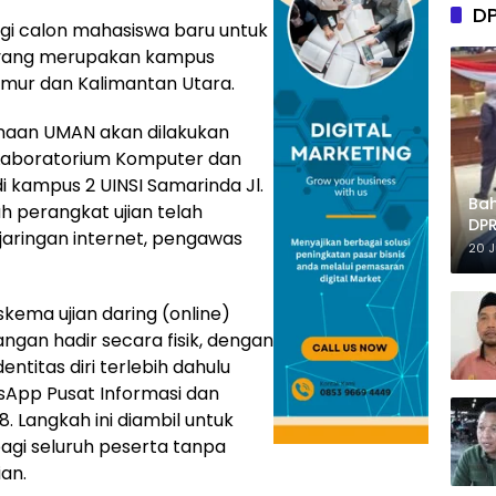
D
agi calon mahasiswa baru untuk
a yang merupakan kampus
Timur dan Kalimantan Utara.
sanaan UMAN akan dilakukan
i Laboratorium Komputer dan
 kampus 2 UINSI Samarinda Jl.
Ba
ruh perangkat ujian telah
DPR
, jaringan internet, pengawas
Tep
20 
kema ujian daring (online)
angan hadir secara fisik, dengan
entitas diri terlebih dahulu
sApp Pusat Informasi dan
. Langkah ini diambil untuk
bagi seluruh peserta tanpa
an.