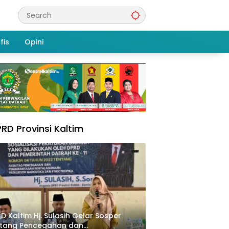
fis
Opini
RD Provinsi Kaltim
D Kaltim Hj. Sulasih Gelar Sosper
ntang Pencegahan dan