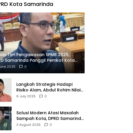
PRD Kota Samarinda
has Tim Pengawasan SPMB 2025,
D Samarinda Panggil Pemkot Kota
ian
June 2025
0
Langkah Strategis Hadapi
Risiko Alam, Abdul Rohim Nilai
Samarinda Siap Jadi Pusat
6 July 2025
0
Logistik Bencana Kalimantan
Solusi Modern Atasi Masalah
Sampah Kota, DPRD Samarinda
Dukung Penuh Proyek PLTSA
3 August 2025
0