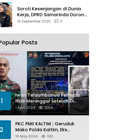
Soroti Kesenjangan di Dunia
Kerja, DPRD Samarinda Dorong
Pemkot Gencarkan
19 September 2025
0
Pemberdayaan Perempuan
Popular Posts
Iwan Telaumbanua Pemuda
1
Nias Meninggal Setelah Di
Habisi Oknum TNI AL
1 April 2024
1204
PKC PMII KALTIM ; Geruduk
2
Mako Polda Kaltim, Eks
Lubang Tambang Banyak
16 May 2024
1161