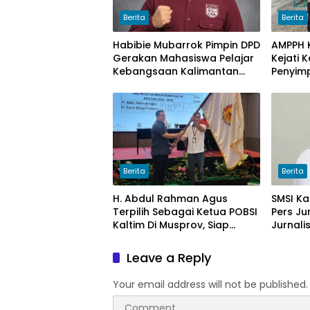
Berita
Berita
Habibie Mubarrok Pimpin DPD
AMPPH K
Gerakan Mahasiswa Pelajar
Kejati 
Kebangsaan Kalimantan
Penyim
Timur.
Bongka
Sawit 
Berita
Berita
H. Abdul Rahman Agus
SMSI Ka
Terpilih Sebagai Ketua POBSI
Pers Ju
Kaltim Di Musprov, Siap
Jurnalis
Tingkatkan Prestasi Billiar
Leave a Reply
Your email address will not be published.