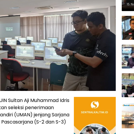
Pe
15 
IN Sultan Aji Muhammad Idris
kan seleksi penerimaan
Mandiri (UMAN) jenjang Sarjana
n Pascasarjana (S-2 dan S-3)