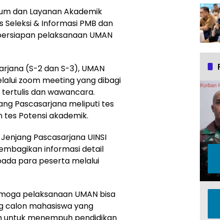
mum dan Layanan Akademik
Seleksi & Informasi PMB dan
 persiapan pelaksanaan UMAN
sarjana (S-2 dan S-3), UMAN
lalui zoom meeting yang dibagi
s tertulis dan wawancara.
ang Pascasarjana meliputi tes
n tes Potensi akademik.
Jenjang Pascasarjana UINSI
embagikan informasi detail
pada para peserta melalui
emoga pelaksanaan UMAN bisa
ng calon mahasiswa yang
h untuk menempuh pendidikan