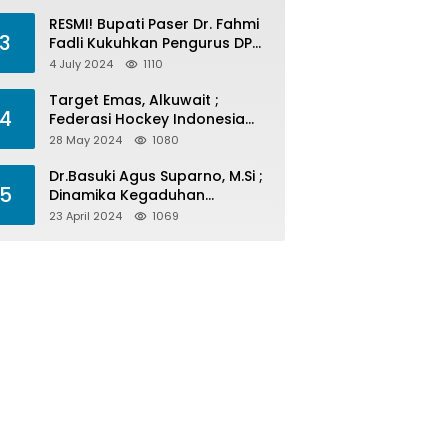
Menelan Korban
RESMI! Bupati Paser Dr. Fahmi
3
Fadli Kukuhkan Pengurus DPP
LAP 2024-2029
4 July 2024
1110
Target Emas, Alkuwait ;
4
Federasi Hockey Indonesia
Kota Balikpapan Siap Menjadi
28 May 2024
1080
Barometer Prestasi Di Kaltim
Dr.Basuki Agus Suparno, M.Si ;
5
Dinamika Kegaduhan
Komunikasi Politik Jelang
23 April 2024
1069
Pesta Politik 2024