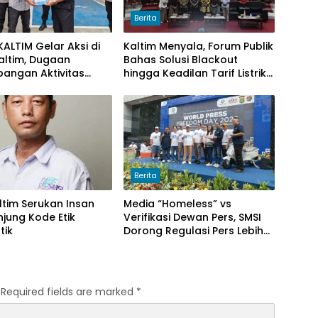
Berita
ALTIM Gelar Aksi di
Kaltim Menyala, Forum Publik
Kaltim, Dugaan
Bahas Solusi Blackout
pangan Aktivitas
hingga Keadilan Tarif Listrik
r Muat Cangkang
di Pelosok Desa
di Logpond Tubaan
Berita
ltim Serukan Insan
Media “Homeless” vs
njung Kode Etik
Verifikasi Dewan Pers, SMSI
tik
Dorong Regulasi Pers Lebih
Adaptif di Era Digital
Required fields are marked
*