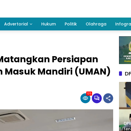
Advertorial
Hukum
Politik
Olahraga
Infogra
Matangkan Persiapan
n Masuk Mandiri (UMAN)
DP
125
DPR
te