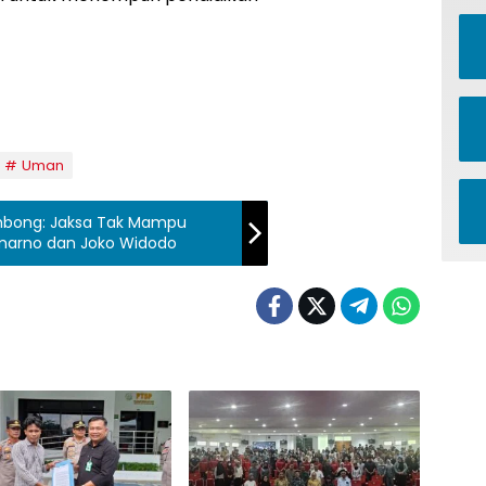
Uman
mbong: Jaksa Tak Mampu
emarno dan Joko Widodo