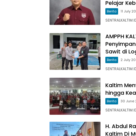
Pelajar Ke
Berita
11 July 2
SENTRALKALTIM.I
AMPPH KALT
Penyimpan
Sawit di L
Berita
2 July 2
SENTRALKALTIM.I
Kaltim Men
hingga Kead
Berita
30 June
SENTRALKALTIM.ID
H. Abdul R
Kaltim Di M