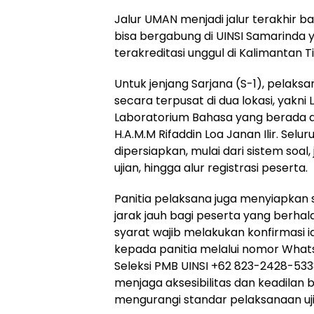
Jalur UMAN menjadi jalur terakhir b
bisa bergabung di UINSI Samarind
terakreditasi unggul di Kalimantan 
Untuk jenjang Sarjana (S-1), pelak
secara terpusat di dua lokasi, yakn
Laboratorium Bahasa yang berada di
H.A.M.M Rifaddin Loa Janan Ilir. Selu
dipersiapkan, mulai dari sistem soal
ujian, hingga alur registrasi peserta.
Panitia pelaksana juga menyiapkan s
jarak jauh bagi peserta yang berhal
syarat wajib melakukan konfirmasi id
kepada panitia melalui nomor What
Seleksi PMB UINSI +62 823-2428-5338
menjaga aksesibilitas dan keadilan 
mengurangi standar pelaksanaan uji