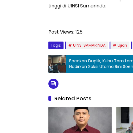
tinggi di UINSI Samarinda.
Post Views:
125
Tags:
UINSI SAMARINDA
Ujian
Bacakan Duplik, Kubu Tom Le
Hadirkan Saksi Utama Rini So
Related Posts