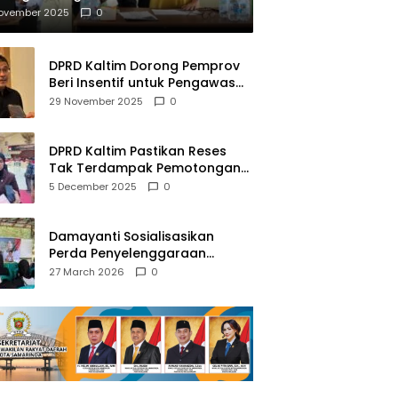
mberantasan NAPZA
November 2025
0
DPRD Kaltim Dorong Pemprov
Beri Insentif untuk Pengawas
Madrasah dan Pendidikan
29 November 2025
0
Agama
DPRD Kaltim Pastikan Reses
Tak Terdampak Pemotongan
Transfer Dana Pusat
5 December 2025
0
Damayanti Sosialisasikan
Perda Penyelenggaraan
Pendidikan Pancasila dan
27 March 2026
0
Wawasan Kebangsaan