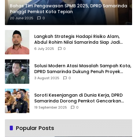
Bahas Tim Pengawasan SPMB 2025, DPRD Samarinda
Panggil Pemkot Kota Tepian
20 June 2025
0
Langkah Strategis Hadapi Risiko Alam,
Abdul Rohim Nilai Samarinda Siap Jadi
Pusat Logistik Bencana Kalimantan
6 July 2025
0
Solusi Modern Atasi Masalah Sampah Kota,
DPRD Samarinda Dukung Penuh Proyek
PLTSA
3 August 2025
0
Soroti Kesenjangan di Dunia Kerja, DPRD
Samarinda Dorong Pemkot Gencarkan
Pemberdayaan Perempuan
19 September 2025
0
Popular Posts