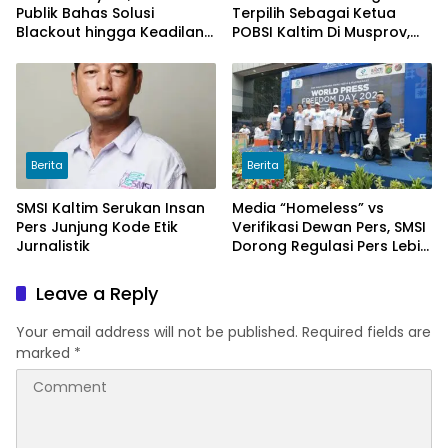
Publik Bahas Solusi
Terpilih Sebagai Ketua
Blackout hingga Keadilan
POBSI Kaltim Di Musprov,
Tarif Listrik di Pelosok Desa
Siap Tingkatkan Prestasi
Billiar
Berita
Berita
SMSI Kaltim Serukan Insan
Media “Homeless” vs
Pers Junjung Kode Etik
Verifikasi Dewan Pers, SMSI
Jurnalistik
Dorong Regulasi Pers Lebih
Adaptif di Era Digital
Leave a Reply
Your email address will not be published.
Required fields are
marked
*