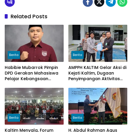
Related Posts
Berita
Berita
Habibie Mubarrok Pimpin
AMPPH KALTIM Gelar Aksi di
DPD Gerakan Mahasiswa
Kejati Kaltim, Dugaan
Pelajar Kebangsaan
Penyimpangan Aktivitas
Kalimantan Timur.
Bongkar Muat Cangkang
Sawit di Logpond Tubaan
Berita
Berita
Kaltim Menyala, Forum
H. Abdul Rahman Agus