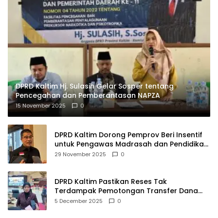
DPRD Kaltim Hj. Sulasih Gelar Sosper tentang
Pencegahan dan Pemberantasan NAPZA
15 November 2025
0
DPRD Kaltim Dorong Pemprov Beri Insentif
untuk Pengawas Madrasah dan Pendidikan
Agama
29 November 2025
0
DPRD Kaltim Pastikan Reses Tak
Terdampak Pemotongan Transfer Dana
Pusat
5 December 2025
0