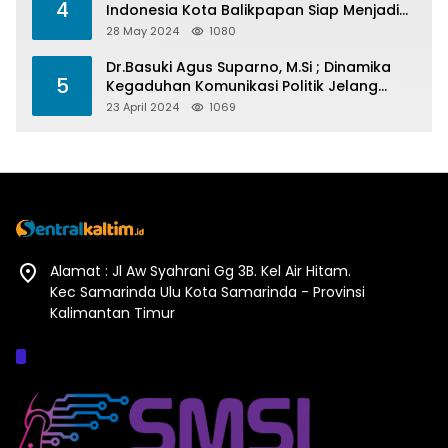
4
Indonesia Kota Balikpapan Siap Menjadi
Barometer Prestasi Di Kaltim
28 May 2024
1080
Dr.Basuki Agus Suparno, M.Si ; Dinamika
5
Kegaduhan Komunikasi Politik Jelang
Pesta Politik 2024
23 April 2024
1069
Alamat : Jl Aw Syahrani Gg 3B. Kel Air Hitam.
Kec Samarinda Ulu Kota Samarinda - Provinsi
Kalimantan Timur
Afiliasi :