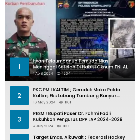
Iwan Telaumbanua Pemuda Nias
1
Meninggal Setelah Di Habisi Oknum TNI AL
1 April 2024
1204
PKC PMII KALTIM ; Geruduk Mako Polda
2
Kaltim, Eks Lubang Tambang Banyak
Menelan Korban
16 May 2024
1161
RESMI! Bupati Paser Dr. Fahmi Fadli
3
Kukuhkan Pengurus DPP LAP 2024-2029
4 July 2024
1110
Target Emas, Alkuwait ; Federasi Hockey