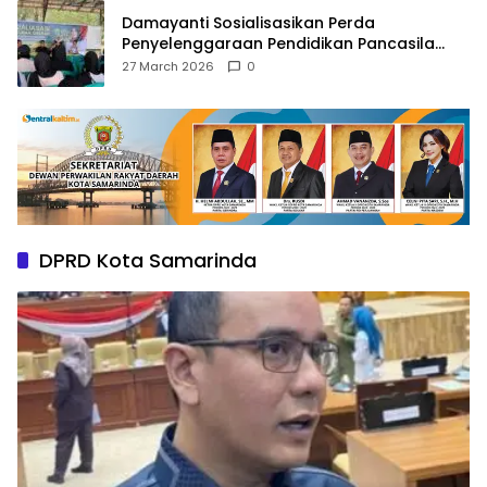
Damayanti Sosialisasikan Perda
Penyelenggaraan Pendidikan Pancasila
dan Wawasan Kebangsaan
27 March 2026
0
DPRD Kota Samarinda