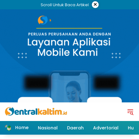
Skip
×
Scroll Untuk Baca Artikel
to
content
Home
Nasional
Daerah
Advertorial
Huk