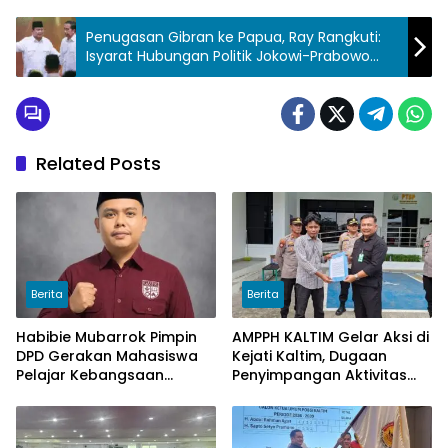
Penugasan Gibran ke Papua, Ray Rangkuti:
Isyarat Hubungan Politik Jokowi-Prabowo
Makin Tak Seiring
Related Posts
Berita
Berita
Habibie Mubarrok Pimpin
AMPPH KALTIM Gelar Aksi di
DPD Gerakan Mahasiswa
Kejati Kaltim, Dugaan
Pelajar Kebangsaan
Penyimpangan Aktivitas
Kalimantan Timur.
Bongkar Muat Cangkang
Sawit di Logpond Tubaan