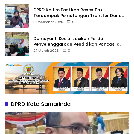
DPRD Kaltim Pastikan Reses Tak
Terdampak Pemotongan Transfer Dana
Pusat
5 December 2025
0
Damayanti Sosialisasikan Perda
Penyelenggaraan Pendidikan Pancasila
dan Wawasan Kebangsaan
27 March 2026
0
DPRD Kota Samarinda