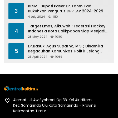
RESMI! Bupati Paser Dr. Fahmi Fadli
3
Kukuhkan Pengurus DPP LAP 2024-2029
4 July 2024
1110
Target Emas, Alkuwait ; Federasi Hockey
4
Indonesia Kota Balikpapan Siap Menjadi
Barometer Prestasi Di Kaltim
28 May 2024
1080
Dr.Basuki Agus Suparno, M.Si ; Dinamika
5
Kegaduhan Komunikasi Politik Jelang
Pesta Politik 2024
23 April 2024
1069
Alamat : Jl Aw Syahrani Gg 3B. Kel Air Hitam.
Kec Samarinda Ulu Kota Samarinda - Provinsi
Kalimantan Timur