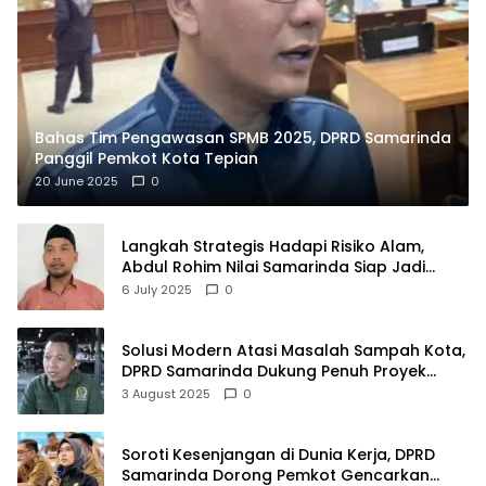
Bahas Tim Pengawasan SPMB 2025, DPRD Samarinda
Panggil Pemkot Kota Tepian
20 June 2025
0
Langkah Strategis Hadapi Risiko Alam,
Abdul Rohim Nilai Samarinda Siap Jadi
Pusat Logistik Bencana Kalimantan
6 July 2025
0
Solusi Modern Atasi Masalah Sampah Kota,
DPRD Samarinda Dukung Penuh Proyek
PLTSA
3 August 2025
0
Soroti Kesenjangan di Dunia Kerja, DPRD
Samarinda Dorong Pemkot Gencarkan