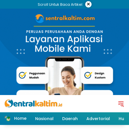
Skip
×
Scroll Untuk Baca Artikel
to
content
Home
Nasional
Daerah
Advertorial
Huk