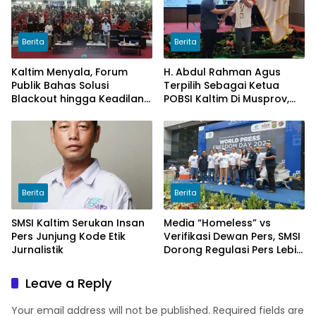
Berita
Berita
Kaltim Menyala, Forum
H. Abdul Rahman Agus
Publik Bahas Solusi
Terpilih Sebagai Ketua
Blackout hingga Keadilan
POBSI Kaltim Di Musprov,
Tarif Listrik di Pelosok Desa
Siap Tingkatkan Prestasi
Billiar
Berita
Berita
SMSI Kaltim Serukan Insan
Media “Homeless” vs
Pers Junjung Kode Etik
Verifikasi Dewan Pers, SMSI
Jurnalistik
Dorong Regulasi Pers Lebih
Adaptif di Era Digital
Leave a Reply
Your email address will not be published.
Required fields are