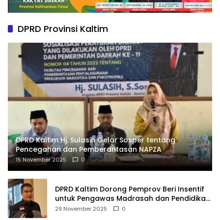
DPRD Provinsi Kaltim
DPRD Kaltim Hj. Sulasih Gelar Sosper tentang
Pencegahan dan Pemberantasan NAPZA
15 November 2025
0
DPRD Kaltim Dorong Pemprov Beri Insentif
untuk Pengawas Madrasah dan Pendidikan
Agama
29 November 2025
0