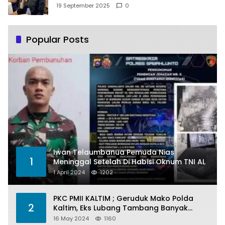
Pemberdayaan Perempuan
19 September 2025
0
Popular Posts
Iwan Telaumbanua Pemuda Nias
1
Meninggal Setelah Di Habisi Oknum TNI AL
1 April 2024
1202
PKC PMII KALTIM ; Geruduk Mako Polda
2
Kaltim, Eks Lubang Tambang Banyak
Menelan Korban
16 May 2024
1160