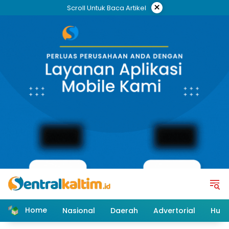
Skip
×
Scroll Untuk Baca Artikel
to
content
Home
Nasional
Daerah
Advertorial
Huk