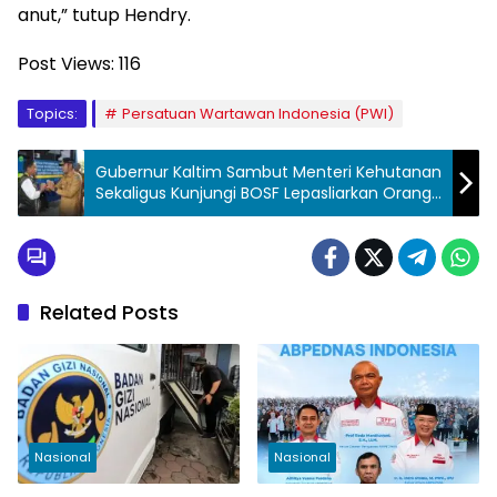
anut,” tutup Hendry.
Post Views:
116
Topics:
Persatuan Wartawan Indonesia (PWI)
Gubernur Kaltim Sambut Menteri Kehutanan
Sekaligus Kunjungi BOSF Lepasliarkan Orang
Utan
Related Posts
Nasional
Nasional