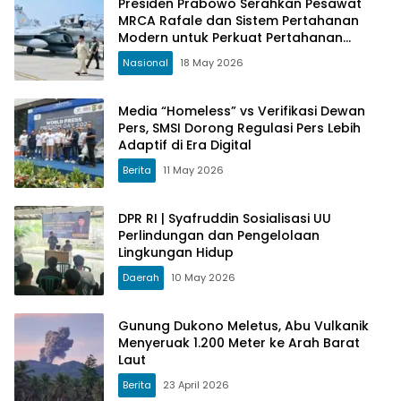
Presiden Prabowo Serahkan Pesawat
MRCA Rafale dan Sistem Pertahanan
Modern untuk Perkuat Pertahanan
Udara Nasional
Nasional
18 May 2026
Media “Homeless” vs Verifikasi Dewan
Pers, SMSI Dorong Regulasi Pers Lebih
Adaptif di Era Digital
Berita
11 May 2026
DPR RI | Syafruddin Sosialisasi UU
Perlindungan dan Pengelolaan
Lingkungan Hidup
Daerah
10 May 2026
Gunung Dukono Meletus, Abu Vulkanik
Menyeruak 1.200 Meter ke Arah Barat
Laut
Berita
23 April 2026