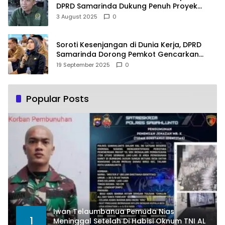
DPRD Samarinda Dukung Penuh Proyek
PLTSA
3 August 2025
0
Soroti Kesenjangan di Dunia Kerja, DPRD
Samarinda Dorong Pemkot Gencarkan
Pemberdayaan Perempuan
19 September 2025
0
Popular Posts
Iwan Telaumbanua Pemuda Nias
1
Meninggal Setelah Di Habisi Oknum TNI AL