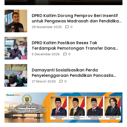
DPRD Kaltim Dorong Pemprov Beri Insentif
untuk Pengawas Madrasah dan Pendidikan
Agama
29 November 2025
0
DPRD Kaltim Pastikan Reses Tak
Terdampak Pemotongan Transfer Dana
Pusat
5 December 2025
0
Damayanti Sosialisasikan Perda
Penyelenggaraan Pendidikan Pancasila
dan Wawasan Kebangsaan
27 March 2026
0