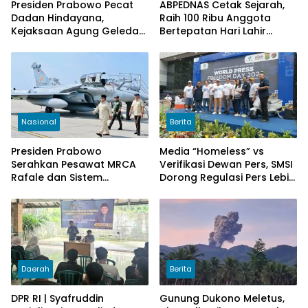
Presiden Prabowo Pecat
ABPEDNAS Cetak Sejarah,
Dadan Hindayana,
Raih 100 Ribu Anggota
Kejaksaan Agung Geledah
Bertepatan Hari Lahir
Kantor BGN Pusat
Pancasila 2026
Nasional
Berita
Presiden Prabowo
Media “Homeless” vs
Serahkan Pesawat MRCA
Verifikasi Dewan Pers, SMSI
Rafale dan Sistem
Dorong Regulasi Pers Lebih
Pertahanan Modern untuk
Adaptif di Era Digital
Perkuat Pertahanan Udara
Nasional
Daerah
Berita
DPR RI | Syafruddin
Gunung Dukono Meletus,