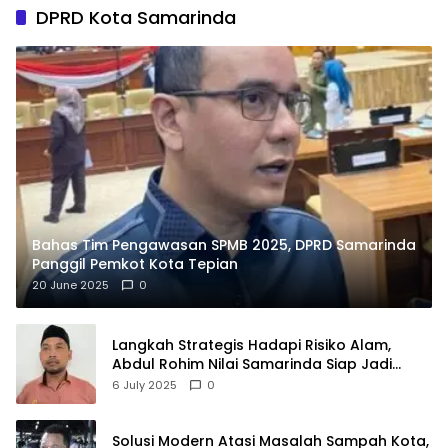
DPRD Kota Samarinda
Bahas Tim Pengawasan SPMB 2025, DPRD Samarinda
Panggil Pemkot Kota Tepian
20 June 2025
0
Langkah Strategis Hadapi Risiko Alam,
Abdul Rohim Nilai Samarinda Siap Jadi
Pusat Logistik Bencana Kalimantan
6 July 2025
0
Solusi Modern Atasi Masalah Sampah Kota,