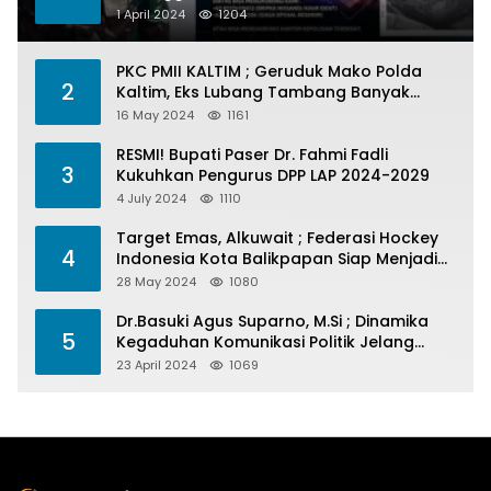
1 April 2024
1204
PKC PMII KALTIM ; Geruduk Mako Polda
2
Kaltim, Eks Lubang Tambang Banyak
Menelan Korban
16 May 2024
1161
RESMI! Bupati Paser Dr. Fahmi Fadli
3
Kukuhkan Pengurus DPP LAP 2024-2029
4 July 2024
1110
Target Emas, Alkuwait ; Federasi Hockey
4
Indonesia Kota Balikpapan Siap Menjadi
Barometer Prestasi Di Kaltim
28 May 2024
1080
Dr.Basuki Agus Suparno, M.Si ; Dinamika
5
Kegaduhan Komunikasi Politik Jelang
Pesta Politik 2024
23 April 2024
1069