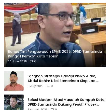
Bahas Tim Pengawasan SPMB 2025, DPRD Samarinda
Panggil Pemkot Kota Tepian
20 June 2025
0
Langkah Strategis Hadapi Risiko Alam,
Abdul Rohim Nilai Samarinda Siap Jadi
Pusat Logistik Bencana Kalimantan
6 July 2025
0
Solusi Modern Atasi Masalah Sampah Kota,
DPRD Samarinda Dukung Penuh Proyek
PLTSA
3 August 2025
0