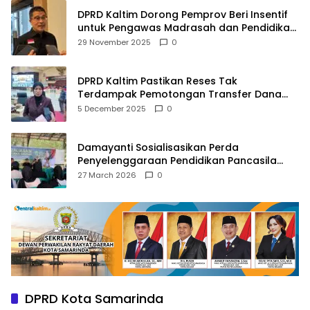
DPRD Kaltim Dorong Pemprov Beri Insentif
untuk Pengawas Madrasah dan Pendidikan
Agama
29 November 2025
0
DPRD Kaltim Pastikan Reses Tak
Terdampak Pemotongan Transfer Dana
Pusat
5 December 2025
0
Damayanti Sosialisasikan Perda
Penyelenggaraan Pendidikan Pancasila
dan Wawasan Kebangsaan
27 March 2026
0
DPRD Kota Samarinda