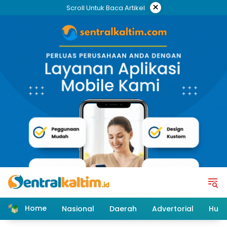
Skip
×
Scroll Untuk Baca Artikel
to
content
Home
Nasional
Daerah
Advertorial
Huk