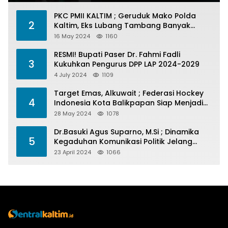
PKC PMII KALTIM ; Geruduk Mako Polda
2
Kaltim, Eks Lubang Tambang Banyak
Menelan Korban
16 May 2024
1160
RESMI! Bupati Paser Dr. Fahmi Fadli
3
Kukuhkan Pengurus DPP LAP 2024-2029
4 July 2024
1109
Target Emas, Alkuwait ; Federasi Hockey
4
Indonesia Kota Balikpapan Siap Menjadi
Barometer Prestasi Di Kaltim
28 May 2024
1078
Dr.Basuki Agus Suparno, M.Si ; Dinamika
5
Kegaduhan Komunikasi Politik Jelang
Pesta Politik 2024
23 April 2024
1066