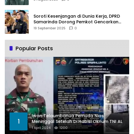
Soroti Kesenjangan di Dunia Kerja, DPRD
Samarinda Dorong Pemkot Gencarkan
Pemberdayaan Perempuan
19 September 2025
0
Popular Posts
Iwan Telaumbanua Pemuda Nias
1
Meninggal Setelah Di Habisi Oknum TNI AL
1 April 2024
1200