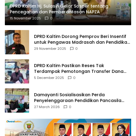
DPRD Kaltim Hj. Sulasih Gelar Sosper tentang
Pencegahan dan Pemberantasan NAPZA
15 November 2025
0
DPRD Kaltim Dorong Pemprov Beri Insentif
untuk Pengawas Madrasah dan Pendidikan
Agama
29 November 2025
0
DPRD Kaltim Pastikan Reses Tak
Terdampak Pemotongan Transfer Dana
Pusat
5 December 2025
0
Damayanti Sosialisasikan Perda
Penyelenggaraan Pendidikan Pancasila
dan Wawasan Kebangsaan
27 March 2026
0