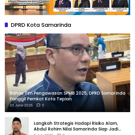
DPRD Kota Samarinda
Bahas Tim Pengawasan SPMB 2025, DPRD Samarinda
Panggil Pemkot Kota Tepian
20 June 2025
0
Langkah Strategis Hadapi Risiko Alam,
Abdul Rohim Nilai Samarinda Siap Jadi
Pusat Logistik Bencana Kalimantan