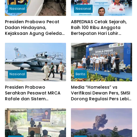
Nasional
Nasional
Presiden Prabowo Pecat
ABPEDNAS Cetak Sejarah,
Dadan Hindayana,
Raih 100 Ribu Anggota
Kejaksaan Agung Geledah
Bertepatan Hari Lahir
Kantor BGN Pusat
Pancasila 2026
Nasional
Berita
Presiden Prabowo
Media “Homeless” vs
Serahkan Pesawat MRCA
Verifikasi Dewan Pers, SMSI
Rafale dan Sistem
Dorong Regulasi Pers Lebih
Pertahanan Modern untuk
Adaptif di Era Digital
Perkuat Pertahanan Udara
Nasional