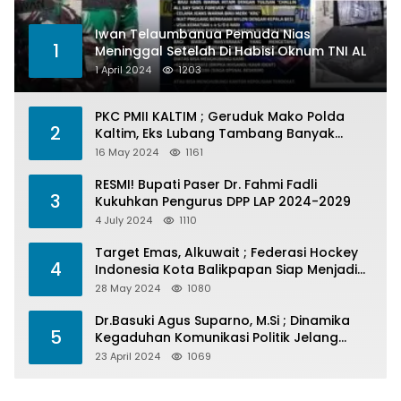
Iwan Telaumbanua Pemuda Nias
1
Meninggal Setelah Di Habisi Oknum TNI AL
1 April 2024
1203
PKC PMII KALTIM ; Geruduk Mako Polda
2
Kaltim, Eks Lubang Tambang Banyak
Menelan Korban
16 May 2024
1161
RESMI! Bupati Paser Dr. Fahmi Fadli
3
Kukuhkan Pengurus DPP LAP 2024-2029
4 July 2024
1110
Target Emas, Alkuwait ; Federasi Hockey
4
Indonesia Kota Balikpapan Siap Menjadi
Barometer Prestasi Di Kaltim
28 May 2024
1080
Dr.Basuki Agus Suparno, M.Si ; Dinamika
5
Kegaduhan Komunikasi Politik Jelang
Pesta Politik 2024
23 April 2024
1069