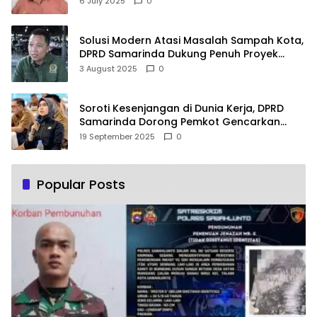
6 July 2025
0
Solusi Modern Atasi Masalah Sampah Kota,
DPRD Samarinda Dukung Penuh Proyek
PLTSA
3 August 2025
0
Soroti Kesenjangan di Dunia Kerja, DPRD
Samarinda Dorong Pemkot Gencarkan
Pemberdayaan Perempuan
19 September 2025
0
Popular Posts