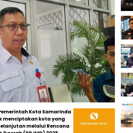
Pe
15 
Pemerintah Kota Samarinda
 menciptakan kota yang
kelanjutan melalui Rencana