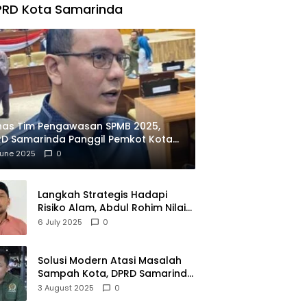
PRD Kota Samarinda
has Tim Pengawasan SPMB 2025,
D Samarinda Panggil Pemkot Kota
ian
June 2025
0
Langkah Strategis Hadapi
Risiko Alam, Abdul Rohim Nilai
Samarinda Siap Jadi Pusat
6 July 2025
0
Logistik Bencana Kalimantan
Solusi Modern Atasi Masalah
Sampah Kota, DPRD Samarinda
Dukung Penuh Proyek PLTSA
3 August 2025
0