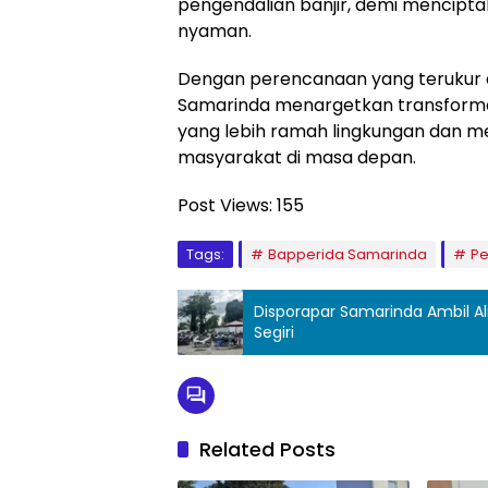
pengendalian banjir, demi mencipt
nyaman.
Dengan perencanaan yang terukur d
Samarinda menargetkan transformas
yang lebih ramah lingkungan dan 
masyarakat di masa depan.
Post Views:
155
Tags:
Bapperida Samarinda
Pe
Disporapar Samarinda Ambil Ali
Segiri
Related Posts