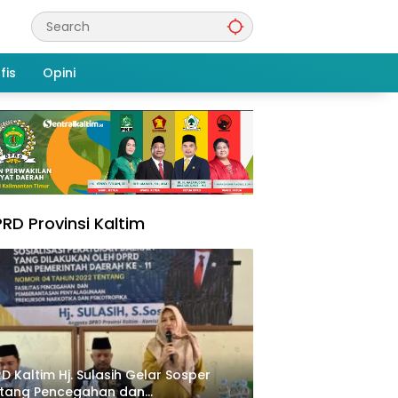
fis
Opini
RD Provinsi Kaltim
D Kaltim Hj. Sulasih Gelar Sosper
ntang Pencegahan dan