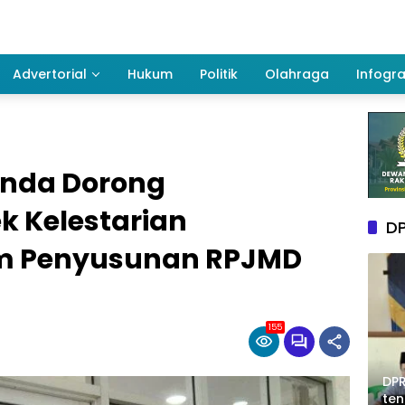
Advertorial
Hukum
Politik
Olahraga
Infogra
inda Dorong
k Kelestarian
DP
m Penyusunan RPJMD
155
DPR
te