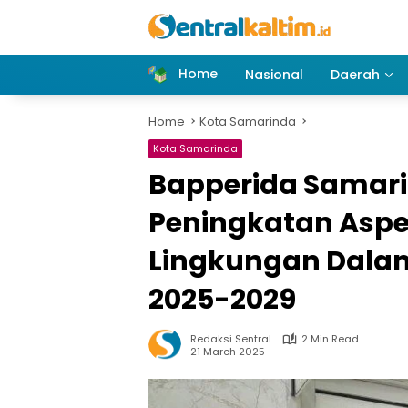
Skip
to
content
Home
Nasional
Daerah
Home
Kota Samarinda
Kota Samarinda
Bapperida Samar
Peningkatan Aspe
Lingkungan Dala
2025-2029
Redaksi Sentral
2 Min Read
21 March 2025