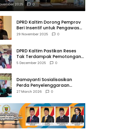
mberantasan NAPZA
November 2025
0
DPRD Kaltim Dorong Pemprov
Beri Insentif untuk Pengawas
Madrasah dan Pendidikan
29 November 2025
0
Agama
DPRD Kaltim Pastikan Reses
Tak Terdampak Pemotongan
Transfer Dana Pusat
5 December 2025
0
Damayanti Sosialisasikan
Perda Penyelenggaraan
Pendidikan Pancasila dan
27 March 2026
0
Wawasan Kebangsaan