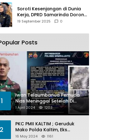
Soroti Kesenjangan di Dunia
Kerja, DPRD Samarinda Dorong
Pemkot Gencarkan
19 September 2025
0
Pemberdayaan Perempuan
Popular Posts
Iwan Telaumbanua Pemuda
1
Nias Meninggal Setelah Di
Habisi Oknum TNI AL
1 April 2024
1203
PKC PMII KALTIM ; Geruduk
2
Mako Polda Kaltim, Eks
Lubang Tambang Banyak
16 May 2024
1161