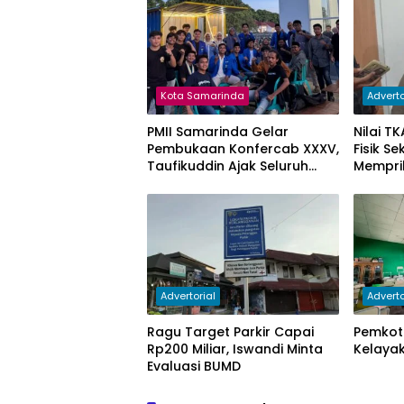
Kota Samarinda
Adverto
PMII Samarinda Gelar
Nilai T
Pembukaan Konfercab XXXV,
Fisik S
Taufikuddin Ajak Seluruh
Mempri
Kader Perkuat Persatuan
Advertorial
Adverto
Ragu Target Parkir Capai
Pemkot 
Rp200 Miliar, Iswandi Minta
Kelayak
Evaluasi BUMD