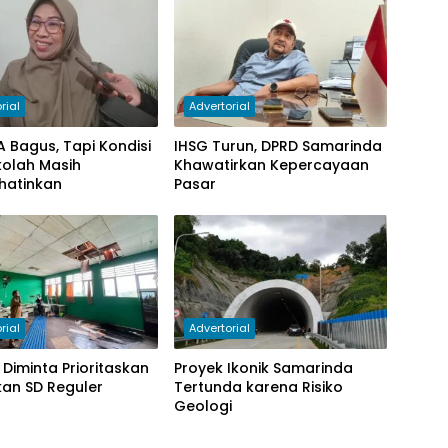
rial
Advertorial
KA Bagus, Tapi Kondisi
IHSG Turun, DPRD Samarinda
ekolah Masih
Khawatirkan Kepercayaan
hatinkan
Pasar
rial
Advertorial
Diminta Prioritaskan
Proyek Ikonik Samarinda
an SD Reguler
Tertunda karena Risiko
Geologi