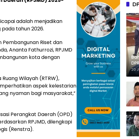
 Daerah (RPJMD) 2025-
D
dicapai adalah menjadikan
 pada tahun 2026.
n Pembangunan Riset dan
da, Ananta Fathurrozi, RPJMD
pembangunan kota dengan
Ba
DPR
Tep
20 
a Ruang Wilayah (RTRW),
emperhatikan aspek kelestarian
yang nyaman bagi masyarakat,”
isasi Perangkat Daerah (OPD)
rdasarkan RPJMD, dilengkapi
is (Renstra).