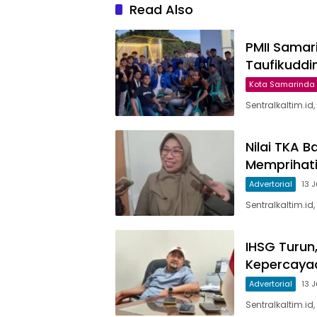
Read Also
PMII Samar
Taufikuddi
Kota Samarinda
Sentralkaltim.i
Nilai TKA B
Memprihat
Advertorial
13 
Sentralkaltim.i
IHSG Turun
Kepercaya
Advertorial
13 
Sentralkaltim.