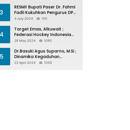
Menelan Korban
RESMI! Bupati Paser Dr. Fahmi
3
Fadli Kukuhkan Pengurus DPP
LAP 2024-2029
4 July 2024
1110
Target Emas, Alkuwait ;
4
Federasi Hockey Indonesia
Kota Balikpapan Siap Menjadi
28 May 2024
1080
Barometer Prestasi Di Kaltim
Dr.Basuki Agus Suparno, M.Si ;
5
Dinamika Kegaduhan
Komunikasi Politik Jelang
23 April 2024
1069
Pesta Politik 2024