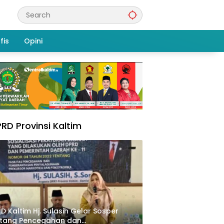
fis
Opini
RD Provinsi Kaltim
D Kaltim Hj. Sulasih Gelar Sosper
ntang Pencegahan dan