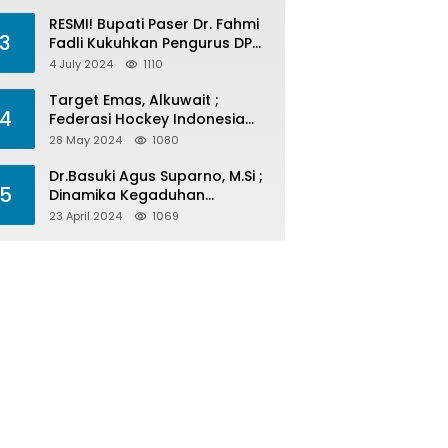
Menelan Korban
RESMI! Bupati Paser Dr. Fahmi
3
Fadli Kukuhkan Pengurus DPP
LAP 2024-2029
4 July 2024
1110
Target Emas, Alkuwait ;
4
Federasi Hockey Indonesia
Kota Balikpapan Siap Menjadi
28 May 2024
1080
Barometer Prestasi Di Kaltim
Dr.Basuki Agus Suparno, M.Si ;
5
Dinamika Kegaduhan
Komunikasi Politik Jelang
23 April 2024
1069
Pesta Politik 2024