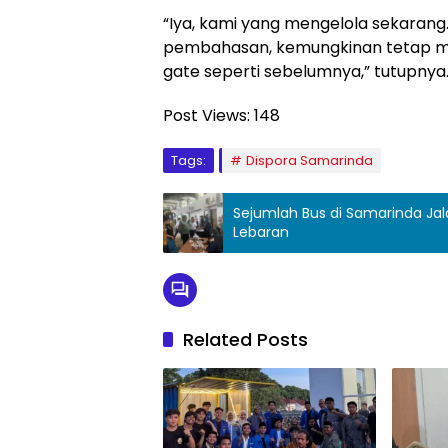
“Iya, kami yang mengelola sekarang
pembahasan, kemungkinan tetap m
gate seperti sebelumnya,” tutupnya
Post Views:
148
Tags:
Dispora Samarinda
Sejumlah Bus di Samarinda Ja
Lebaran
Related Posts