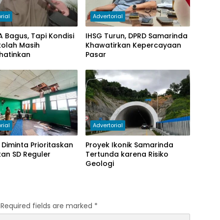
rial
Advertorial
KA Bagus, Tapi Kondisi
IHSG Turun, DPRD Samarinda
ekolah Masih
Khawatirkan Kepercayaan
hatinkan
Pasar
rial
Advertorial
Diminta Prioritaskan
Proyek Ikonik Samarinda
an SD Reguler
Tertunda karena Risiko
Geologi
Required fields are marked
*