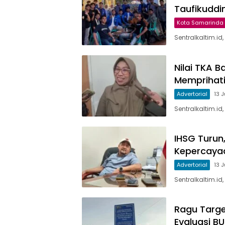
Taufikuddi
Kota Samarinda
Sentralkaltim.i
Nilai TKA B
Memprihat
Advertorial
13 
Sentralkaltim.i
IHSG Turun
Kepercaya
Advertorial
13 
Sentralkaltim.
Ragu Target
Evaluasi B