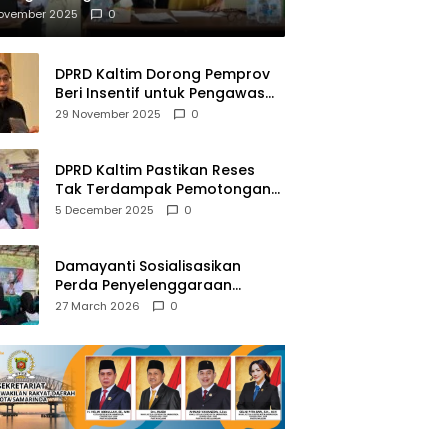
mberantasan NAPZA
November 2025
0
DPRD Kaltim Dorong Pemprov
Beri Insentif untuk Pengawas
Madrasah dan Pendidikan
29 November 2025
0
Agama
DPRD Kaltim Pastikan Reses
Tak Terdampak Pemotongan
Transfer Dana Pusat
5 December 2025
0
Damayanti Sosialisasikan
Perda Penyelenggaraan
Pendidikan Pancasila dan
27 March 2026
0
Wawasan Kebangsaan