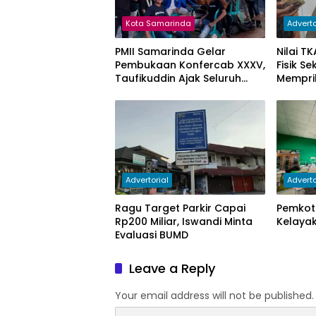
Kota Samarinda
Adverto
PMII Samarinda Gelar
Nilai T
Pembukaan Konfercab XXXV,
Fisik S
Taufikuddin Ajak Seluruh
Mempri
Kader Perkuat Persatuan
Advertorial
Adverto
Ragu Target Parkir Capai
Pemkot 
Rp200 Miliar, Iswandi Minta
Kelayak
Evaluasi BUMD
Leave a Reply
Your email address will not be published.