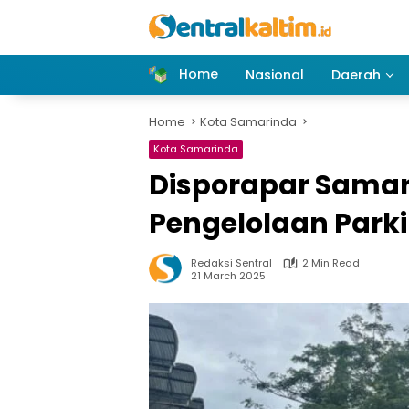
Skip
to
content
Home
Nasional
Daerah
Home
Kota Samarinda
Kota Samarinda
Disporapar Samar
Pengelolaan Parkir
Redaksi Sentral
2 Min Read
21 March 2025