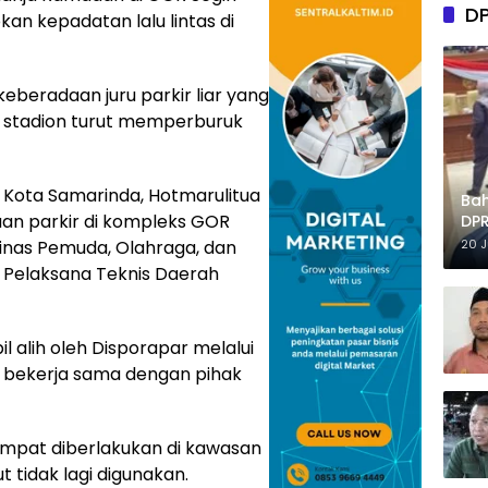
D
n kepadatan lalu lintas di
keberadaan juru parkir liar yang
 stadion turut memperburuk
 Kota Samarinda, Hotmarulitua
Ba
an parkir di kompleks GOR
DPR
Tep
Dinas Pemuda, Olahraga, dan
20 
t Pelaksana Teknis Daerah
l alih oleh Disporapar melalui
 bekerja sama dengan pihak
empat diberlakukan di kawasan
ut tidak lagi digunakan.