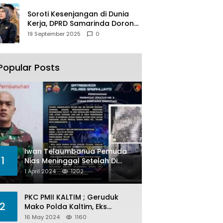
Soroti Kesenjangan di Dunia
Kerja, DPRD Samarinda Dorong
Pemkot Gencarkan
19 September 2025
0
Pemberdayaan Perempuan
Popular Posts
Iwan Telaumbanua Pemuda
1
Nias Meninggal Setelah Di
Habisi Oknum TNI AL
1 April 2024
1202
PKC PMII KALTIM ; Geruduk
2
Mako Polda Kaltim, Eks
Lubang Tambang Banyak
16 May 2024
1160