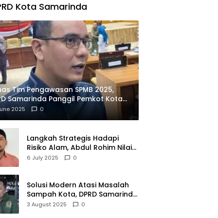
PRD Kota Samarinda
has Tim Pengawasan SPMB 2025,
D Samarinda Panggil Pemkot Kota
ian
June 2025
0
Langkah Strategis Hadapi
Risiko Alam, Abdul Rohim Nilai
Samarinda Siap Jadi Pusat
6 July 2025
0
Logistik Bencana Kalimantan
Solusi Modern Atasi Masalah
Sampah Kota, DPRD Samarinda
Dukung Penuh Proyek PLTSA
3 August 2025
0