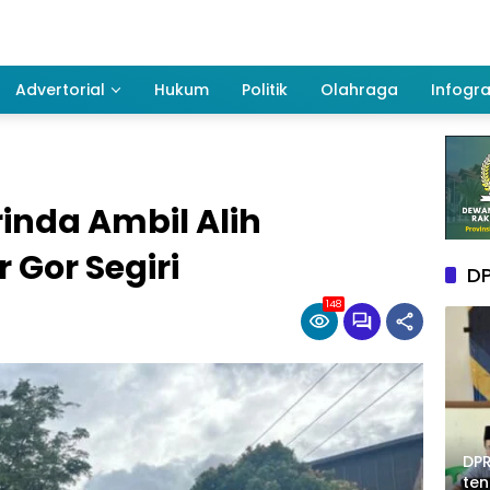
Advertorial
Hukum
Politik
Olahraga
Infogra
inda Ambil Alih
 Gor Segiri
DP
148
DPR
te