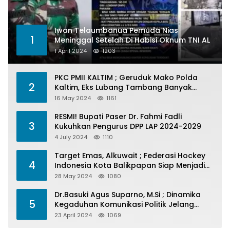
Iwan Telaumbanua Pemuda Nias
1
Meninggal Setelah Di Habisi Oknum TNI AL
1 April 2024
1203
PKC PMII KALTIM ; Geruduk Mako Polda
2
Kaltim, Eks Lubang Tambang Banyak
Menelan Korban
16 May 2024
1161
RESMI! Bupati Paser Dr. Fahmi Fadli
3
Kukuhkan Pengurus DPP LAP 2024-2029
4 July 2024
1110
Target Emas, Alkuwait ; Federasi Hockey
4
Indonesia Kota Balikpapan Siap Menjadi
Barometer Prestasi Di Kaltim
28 May 2024
1080
Dr.Basuki Agus Suparno, M.Si ; Dinamika
5
Kegaduhan Komunikasi Politik Jelang
Pesta Politik 2024
23 April 2024
1069