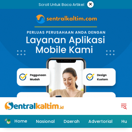
Skip
×
Scroll Untuk Baca Artikel
to
content
Home
Nasional
Daerah
Advertorial
Huk