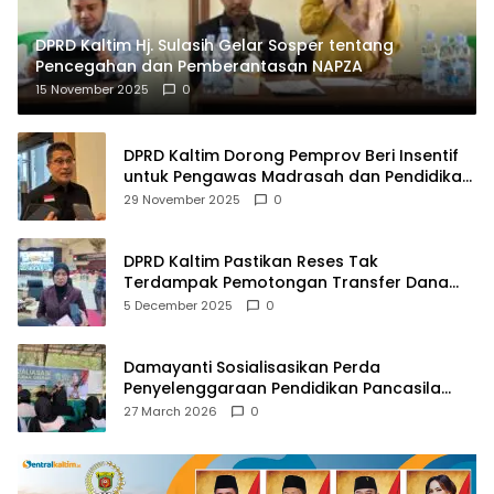
DPRD Kaltim Hj. Sulasih Gelar Sosper tentang
Pencegahan dan Pemberantasan NAPZA
15 November 2025
0
DPRD Kaltim Dorong Pemprov Beri Insentif
untuk Pengawas Madrasah dan Pendidikan
Agama
29 November 2025
0
DPRD Kaltim Pastikan Reses Tak
Terdampak Pemotongan Transfer Dana
Pusat
5 December 2025
0
Damayanti Sosialisasikan Perda
Penyelenggaraan Pendidikan Pancasila
dan Wawasan Kebangsaan
27 March 2026
0