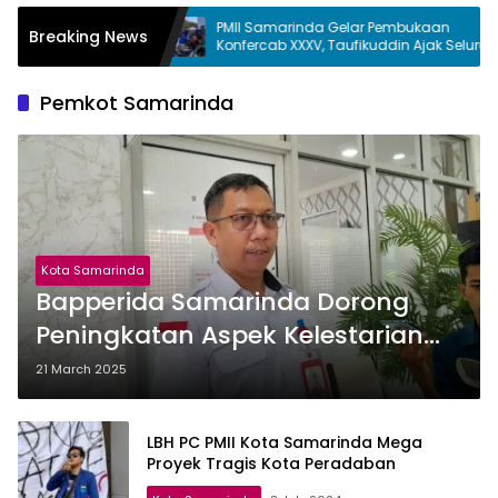
a Usut
PMII Samarinda Gelar Pembukaan
Joh
Breaking News
r
Konfercab XXXV, Taufikuddin Ajak Seluruh
Per
U
Kader Perkuat Persatuan
Ket
Pemkot Samarinda
Kota Samarinda
Bapperida Samarinda Dorong
Peningkatan Aspek Kelestarian
Lingkungan Dalam Penyusunan
21 March 2025
RPJMD 2025-2029
LBH PC PMII Kota Samarinda Mega
Proyek Tragis Kota Peradaban