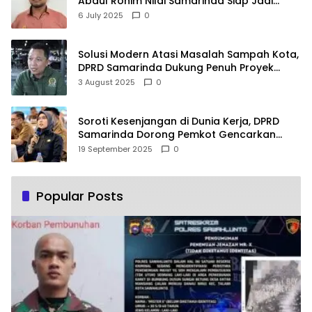
Abdul Rohim Nilai Samarinda Siap Jadi
Pusat Logistik Bencana Kalimantan
6 July 2025
0
Solusi Modern Atasi Masalah Sampah Kota,
DPRD Samarinda Dukung Penuh Proyek
PLTSA
3 August 2025
0
Soroti Kesenjangan di Dunia Kerja, DPRD
Samarinda Dorong Pemkot Gencarkan
Pemberdayaan Perempuan
19 September 2025
0
Popular Posts