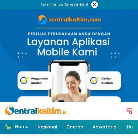
Skip
×
Scroll Untuk Baca Artikel
to
content
Home
Nasional
Daerah
Advertorial
Huk