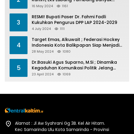
Menelan Korban
16 May 2024
1161
RESMI! Bupati Paser Dr. Fahmi Fadli
3
Kukuhkan Pengurus DPP LAP 2024-2029
4 July 2024
1111
Target Emas, Alkuwait ; Federasi Hockey
4
Indonesia Kota Balikpapan Siap Menjadi
Barometer Prestasi Di Kaltim
28 May 2024
1080
Dr.Basuki Agus Suparno, M.Si ; Dinamika
5
Kegaduhan Komunikasi Politik Jelang
Pesta Politik 2024
23 April 2024
1069
Alamat : Jl Aw Syahrani Gg 3B. Kel Air Hitam.
Kec Samarinda Ulu Kota Samarinda - Provinsi