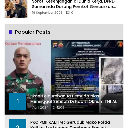
Soroti Kesenjangan di Dunia Kerja, DPRD
Samarinda Dorong Pemkot Gencarkan
Pemberdayaan Perempuan
19 September 2025
0
Popular Posts
Iwan Telaumbanua Pemuda Nias
1
Meninggal Setelah Di Habisi Oknum TNI AL
1 April 2024
1208
PKC PMII KALTIM ; Geruduk Mako Polda
2
Kaltim, Eks Lubang Tambang Banyak