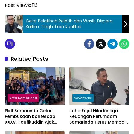
Post Views:
113
Gelar Pelatihan Pelatih dan Wasit, Dispora
Kaltim: Tingkatkan Kualitas
Related Posts
Kota Samarinda
Advertorial
PMII Samarinda Gelar
Joha Fajal Nilai Kinerja
Pembukaan Konfercab
Keuangan Perumdam
XXXV, Taufikuddin Ajak
Samarinda Terus Membaik,
Seluruh Kader Perkuat
Ketergantungan pada
Persatuan
Subsidi Berkurang