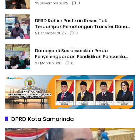
Agama
29 November 2025
0
DPRD Kaltim Pastikan Reses Tak
Terdampak Pemotongan Transfer Dana
Pusat
5 December 2025
0
Damayanti Sosialisasikan Perda
Penyelenggaraan Pendidikan Pancasila
dan Wawasan Kebangsaan
27 March 2026
0
DPRD Kota Samarinda