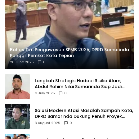
Bahas Tim Pengawasan SPMB 2025, DPRD Samarinda
Panggil Pemkot Kota Tepian
20 June 2025
0
Langkah Strategis Hadapi Risiko Alam,
Abdul Rohim Nilai Samarinda Siap Jadi
Pusat Logistik Bencana Kalimantan
6 July 2025
0
Solusi Modern Atasi Masalah Sampah Kota,
DPRD Samarinda Dukung Penuh Proyek
PLTSA
3 August 2025
0