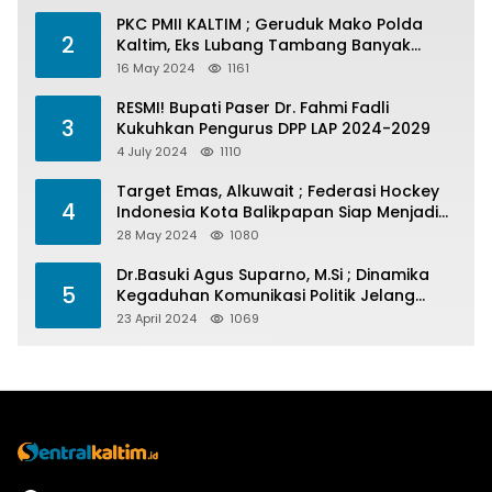
PKC PMII KALTIM ; Geruduk Mako Polda
2
Kaltim, Eks Lubang Tambang Banyak
Menelan Korban
16 May 2024
1161
RESMI! Bupati Paser Dr. Fahmi Fadli
3
Kukuhkan Pengurus DPP LAP 2024-2029
4 July 2024
1110
Target Emas, Alkuwait ; Federasi Hockey
4
Indonesia Kota Balikpapan Siap Menjadi
Barometer Prestasi Di Kaltim
28 May 2024
1080
Dr.Basuki Agus Suparno, M.Si ; Dinamika
5
Kegaduhan Komunikasi Politik Jelang
Pesta Politik 2024
23 April 2024
1069