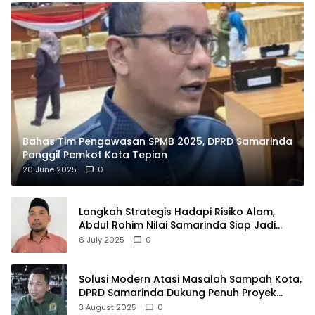
Bahas Tim Pengawasan SPMB 2025, DPRD Samarinda
Panggil Pemkot Kota Tepian
20 June 2025
0
Langkah Strategis Hadapi Risiko Alam,
Abdul Rohim Nilai Samarinda Siap Jadi
Pusat Logistik Bencana Kalimantan
6 July 2025
0
Solusi Modern Atasi Masalah Sampah Kota,
DPRD Samarinda Dukung Penuh Proyek
PLTSA
3 August 2025
0