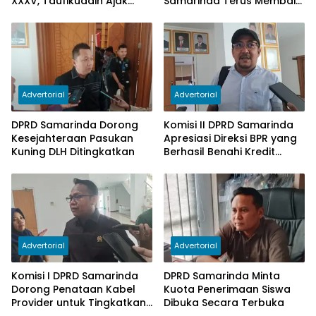
XXXV, Taufikuddin Ajak
Samarinda Terus Membaik,
Seluruh Kader Perkuat
Ketergantungan pada
Persatuan
Subsidi Berkurang
Advertorial
Advertorial
DPRD Samarinda Dorong
Komisi II DPRD Samarinda
Kesejahteraan Pasukan
Apresiasi Direksi BPR yang
Kuning DLH Ditingkatkan
Berhasil Benahi Kredit
Bermasalah
Advertorial
Advertorial
Komisi I DPRD Samarinda
DPRD Samarinda Minta
Dorong Penataan Kabel
Kuota Penerimaan Siswa
Provider untuk Tingkatkan
Dibuka Secara Terbuka
PAD