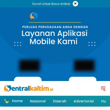
Skip
×
Scroll Untuk Baca Artikel
to
content
Home
Nasional
Daerah
Advertorial
Huk