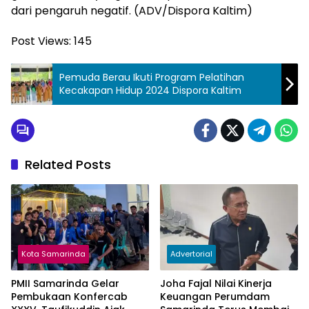
dari pengaruh negatif. (ADV/Dispora Kaltim)
Post Views:
145
Pemuda Berau Ikuti Program Pelatihan
Kecakapan Hidup 2024 Dispora Kaltim
Related Posts
Kota Samarinda
Advertorial
PMII Samarinda Gelar
Joha Fajal Nilai Kinerja
Pembukaan Konfercab
Keuangan Perumdam