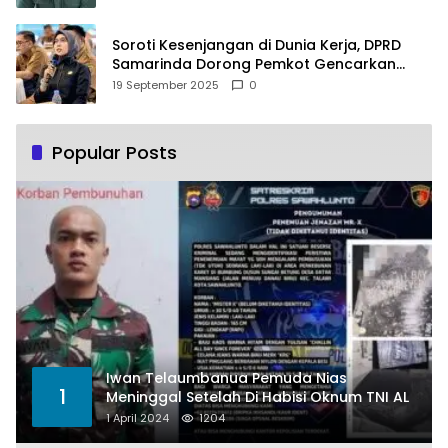
Soroti Kesenjangan di Dunia Kerja, DPRD
Samarinda Dorong Pemkot Gencarkan
Pemberdayaan Perempuan
19 September 2025
0
Popular Posts
Iwan Telaumbanua Pemuda Nias
1
Meninggal Setelah Di Habisi Oknum TNI AL
1 April 2024
1204