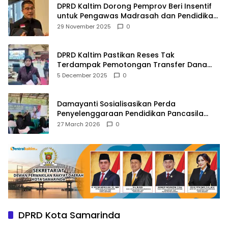
DPRD Kaltim Dorong Pemprov Beri Insentif
untuk Pengawas Madrasah dan Pendidikan
Agama
29 November 2025
0
DPRD Kaltim Pastikan Reses Tak
Terdampak Pemotongan Transfer Dana
Pusat
5 December 2025
0
Damayanti Sosialisasikan Perda
Penyelenggaraan Pendidikan Pancasila
dan Wawasan Kebangsaan
27 March 2026
0
DPRD Kota Samarinda