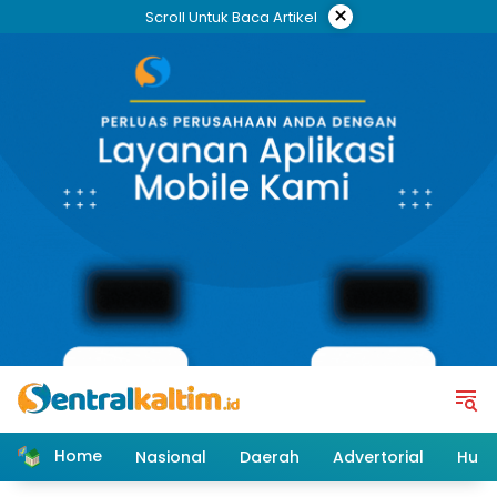
Skip
×
Scroll Untuk Baca Artikel
to
content
Home
Nasional
Daerah
Advertorial
Huk