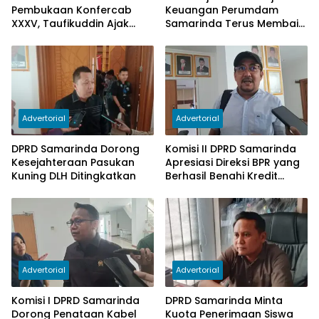
Pembukaan Konfercab
Keuangan Perumdam
XXXV, Taufikuddin Ajak
Samarinda Terus Membaik,
Seluruh Kader Perkuat
Ketergantungan pada
Persatuan
Subsidi Berkurang
Advertorial
Advertorial
DPRD Samarinda Dorong
Komisi II DPRD Samarinda
Kesejahteraan Pasukan
Apresiasi Direksi BPR yang
Kuning DLH Ditingkatkan
Berhasil Benahi Kredit
Bermasalah
Advertorial
Advertorial
Komisi I DPRD Samarinda
DPRD Samarinda Minta
Dorong Penataan Kabel
Kuota Penerimaan Siswa