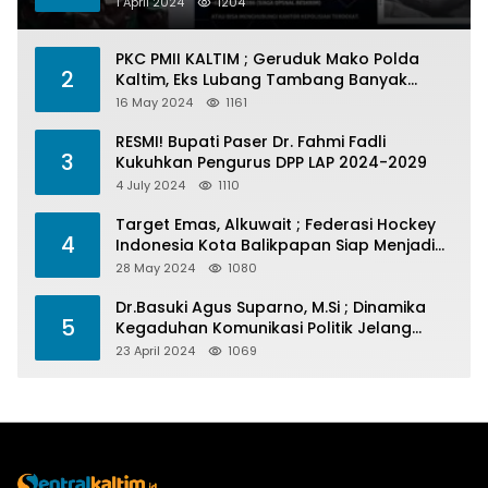
1 April 2024
1204
PKC PMII KALTIM ; Geruduk Mako Polda
2
Kaltim, Eks Lubang Tambang Banyak
Menelan Korban
16 May 2024
1161
RESMI! Bupati Paser Dr. Fahmi Fadli
3
Kukuhkan Pengurus DPP LAP 2024-2029
4 July 2024
1110
Target Emas, Alkuwait ; Federasi Hockey
4
Indonesia Kota Balikpapan Siap Menjadi
Barometer Prestasi Di Kaltim
28 May 2024
1080
Dr.Basuki Agus Suparno, M.Si ; Dinamika
5
Kegaduhan Komunikasi Politik Jelang
Pesta Politik 2024
23 April 2024
1069