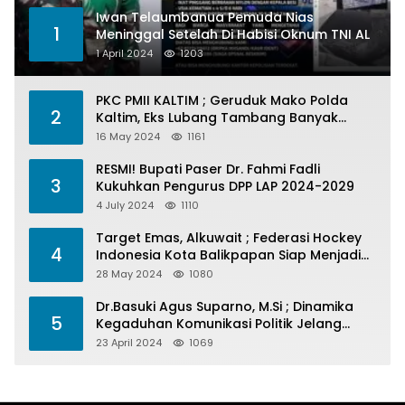
Iwan Telaumbanua Pemuda Nias
1
Meninggal Setelah Di Habisi Oknum TNI AL
1 April 2024
1203
PKC PMII KALTIM ; Geruduk Mako Polda
2
Kaltim, Eks Lubang Tambang Banyak
Menelan Korban
16 May 2024
1161
RESMI! Bupati Paser Dr. Fahmi Fadli
3
Kukuhkan Pengurus DPP LAP 2024-2029
4 July 2024
1110
Target Emas, Alkuwait ; Federasi Hockey
4
Indonesia Kota Balikpapan Siap Menjadi
Barometer Prestasi Di Kaltim
28 May 2024
1080
Dr.Basuki Agus Suparno, M.Si ; Dinamika
5
Kegaduhan Komunikasi Politik Jelang
Pesta Politik 2024
23 April 2024
1069