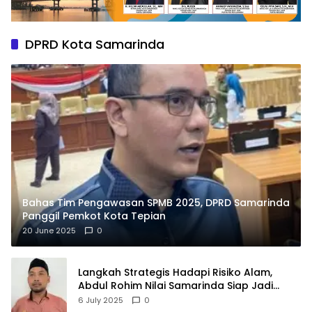
DPRD Kota Samarinda
Bahas Tim Pengawasan SPMB 2025, DPRD Samarinda
Panggil Pemkot Kota Tepian
20 June 2025
0
Langkah Strategis Hadapi Risiko Alam,
Abdul Rohim Nilai Samarinda Siap Jadi
Pusat Logistik Bencana Kalimantan
6 July 2025
0