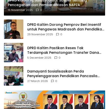
DPRD Kaltim Hj. Sulasih Gelar Sosper tentang
Pencegahan dan Pemberantasan NAPZA
15 November 2025
0
DPRD Kaltim Dorong Pemprov Beri Insentif
untuk Pengawas Madrasah dan Pendidikan
Agama
29 November 2025
0
DPRD Kaltim Pastikan Reses Tak
Terdampak Pemotongan Transfer Dana
Pusat
5 December 2025
0
Damayanti Sosialisasikan Perda
Penyelenggaraan Pendidikan Pancasila
dan Wawasan Kebangsaan
27 March 2026
0