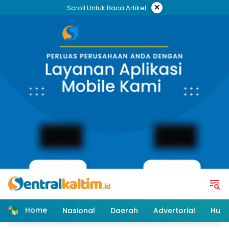
Skip
×
Scroll Untuk Baca Artikel
to
content
Home
Nasional
Daerah
Advertorial
Huk