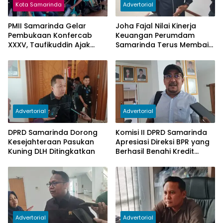
Kota Samarinda
Advertorial
PMII Samarinda Gelar
Joha Fajal Nilai Kinerja
Pembukaan Konfercab
Keuangan Perumdam
XXXV, Taufikuddin Ajak
Samarinda Terus Membaik,
Seluruh Kader Perkuat
Ketergantungan pada
Persatuan
Subsidi Berkurang
Advertorial
Advertorial
DPRD Samarinda Dorong
Komisi II DPRD Samarinda
Kesejahteraan Pasukan
Apresiasi Direksi BPR yang
Kuning DLH Ditingkatkan
Berhasil Benahi Kredit
Bermasalah
Advertorial
Advertorial