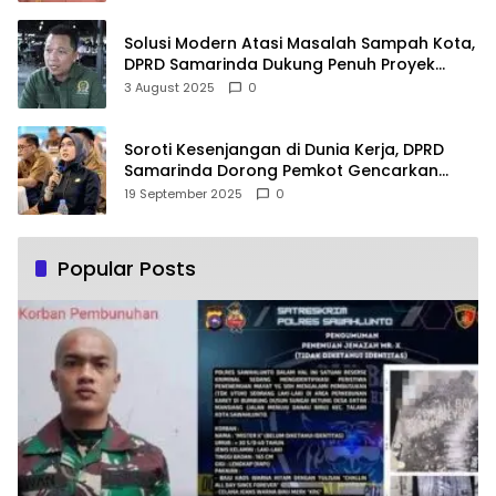
Solusi Modern Atasi Masalah Sampah Kota,
DPRD Samarinda Dukung Penuh Proyek
PLTSA
3 August 2025
0
Soroti Kesenjangan di Dunia Kerja, DPRD
Samarinda Dorong Pemkot Gencarkan
Pemberdayaan Perempuan
19 September 2025
0
Popular Posts