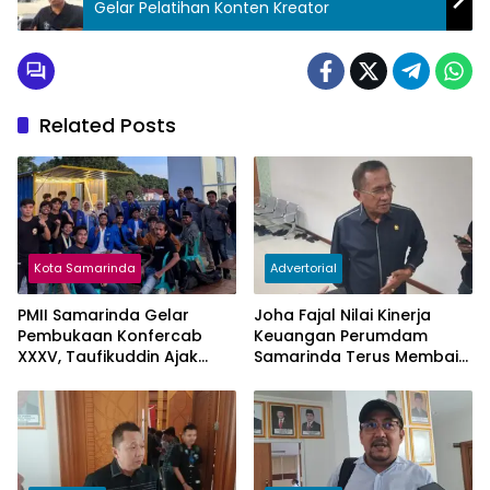
Gelar Pelatihan Konten Kreator
Related Posts
Kota Samarinda
Advertorial
PMII Samarinda Gelar
Joha Fajal Nilai Kinerja
Pembukaan Konfercab
Keuangan Perumdam
XXXV, Taufikuddin Ajak
Samarinda Terus Membaik,
Seluruh Kader Perkuat
Ketergantungan pada
Persatuan
Subsidi Berkurang