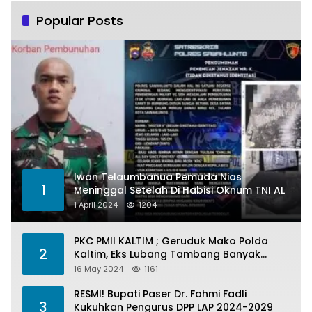
Popular Posts
Iwan Telaumbanua Pemuda Nias
1
Meninggal Setelah Di Habisi Oknum TNI AL
1 April 2024
1204
PKC PMII KALTIM ; Geruduk Mako Polda
2
Kaltim, Eks Lubang Tambang Banyak
Menelan Korban
16 May 2024
1161
RESMI! Bupati Paser Dr. Fahmi Fadli
3
Kukuhkan Pengurus DPP LAP 2024-2029