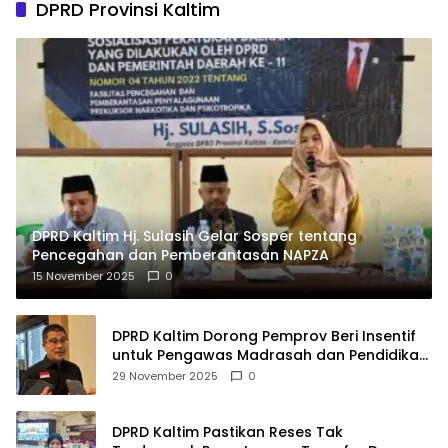
DPRD Provinsi Kaltim
DPRD Kaltim Hj. Sulasih Gelar Sosper tentang
Pencegahan dan Pemberantasan NAPZA
15 November 2025
0
DPRD Kaltim Dorong Pemprov Beri Insentif
untuk Pengawas Madrasah dan Pendidikan
Agama
29 November 2025
0
DPRD Kaltim Pastikan Reses Tak