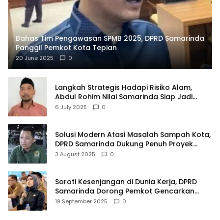
Bahas Tim Pengawasan SPMB 2025, DPRD Samarinda
Panggil Pemkot Kota Tepian
20 June 2025
0
Langkah Strategis Hadapi Risiko Alam,
Abdul Rohim Nilai Samarinda Siap Jadi
Pusat Logistik Bencana Kalimantan
6 July 2025
0
Solusi Modern Atasi Masalah Sampah Kota,
DPRD Samarinda Dukung Penuh Proyek
PLTSA
3 August 2025
0
Soroti Kesenjangan di Dunia Kerja, DPRD
Samarinda Dorong Pemkot Gencarkan
Pemberdayaan Perempuan
19 September 2025
0