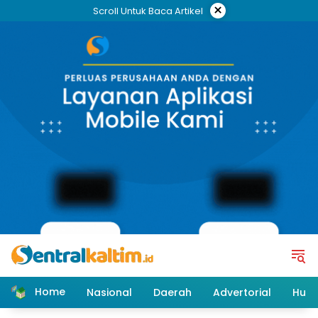
Skip
×
Scroll Untuk Baca Artikel
to
content
Home
Nasional
Daerah
Advertorial
Huk