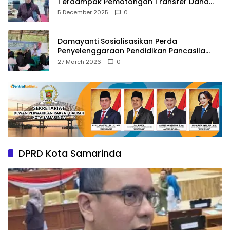
Terdampak Pemotongan Transfer Dana
Pusat
5 December 2025
0
Damayanti Sosialisasikan Perda
Penyelenggaraan Pendidikan Pancasila
dan Wawasan Kebangsaan
27 March 2026
0
DPRD Kota Samarinda