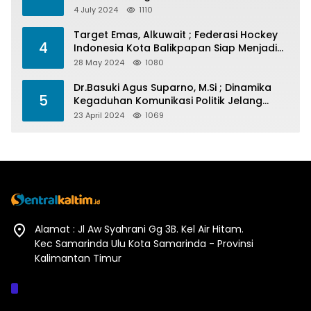
4 July 2024
1110
Target Emas, Alkuwait ; Federasi Hockey
4
Indonesia Kota Balikpapan Siap Menjadi
Barometer Prestasi Di Kaltim
28 May 2024
1080
Dr.Basuki Agus Suparno, M.Si ; Dinamika
5
Kegaduhan Komunikasi Politik Jelang
Pesta Politik 2024
23 April 2024
1069
Alamat : Jl Aw Syahrani Gg 3B. Kel Air Hitam.
Kec Samarinda Ulu Kota Samarinda - Provinsi
Kalimantan Timur
Afiliasi :