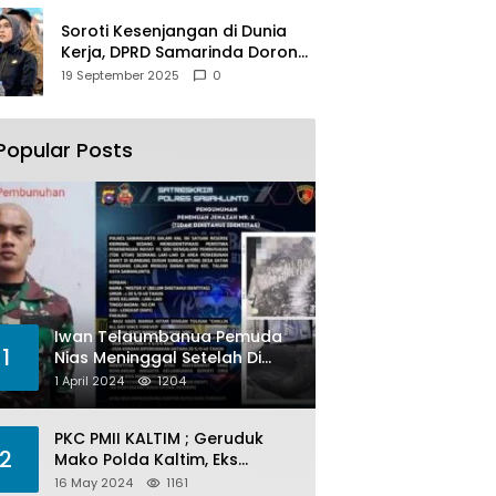
Soroti Kesenjangan di Dunia
Kerja, DPRD Samarinda Dorong
Pemkot Gencarkan
19 September 2025
0
Pemberdayaan Perempuan
Popular Posts
Iwan Telaumbanua Pemuda
1
Nias Meninggal Setelah Di
Habisi Oknum TNI AL
1 April 2024
1204
PKC PMII KALTIM ; Geruduk
2
Mako Polda Kaltim, Eks
Lubang Tambang Banyak
16 May 2024
1161