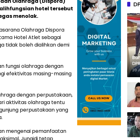
 dan Olahraga (Dispora)
D
lihfungsian hotel tersebut
egas menolak.
rasarana Olahraga Dispora
tama Hotel Atlet sebagai
ga tidak boleh dialihkan demi
Ba
DPR
 fungsi olahraga dengan
Tep
20 
gi efektivitas masing-masing
lahraga dengan perpustakaan,
ri aktivitas olahraga tentu
unjung perpustakaan yang
.
ran mengenai pemanfaatan
ksimal, Junaidi tetap