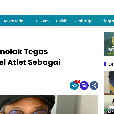
Advertorial
Hukum
Politik
Olahraga
Infogra
enolak Tegas
l Atlet Sebagai
DP
173
DPR
te