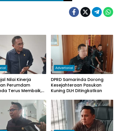
rial
Advertorial
al Nilai Kinerja
DPRD Samarinda Dorong
gan Perumdam
Kesejahteraan Pasukan
nda Terus Membaik,
Kuning DLH Ditingkatkan
antungan pada
 Berkurang