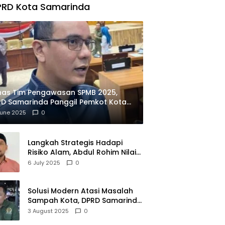
PRD Kota Samarinda
has Tim Pengawasan SPMB 2025,
D Samarinda Panggil Pemkot Kota
ian
June 2025
0
Langkah Strategis Hadapi
Risiko Alam, Abdul Rohim Nilai
Samarinda Siap Jadi Pusat
6 July 2025
0
Logistik Bencana Kalimantan
Solusi Modern Atasi Masalah
Sampah Kota, DPRD Samarinda
Dukung Penuh Proyek PLTSA
3 August 2025
0