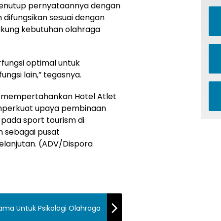
menutup pernyataannya dengan
 difungsikan sesuai dengan
dukung kebutuhan olahraga
fungsi optimal untuk
ngsi lain,” tegasnya.
n mempertahankan Hotel Atlet
emperkuat upaya pembinaan
pada sport tourism di
m sebagai pusat
lanjutan. (ADV/Dispora
ama Untuk Psikologi Olahraga