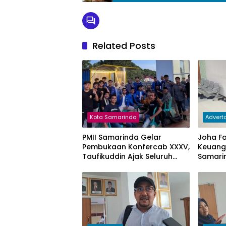
Related Posts
Kota Samarinda
Adverto
PMII Samarinda Gelar
Joha Faj
Pembukaan Konfercab XXXV,
Keuan
Taufikuddin Ajak Seluruh
Samari
Kader Perkuat Persatuan
Keterg
Subsidi