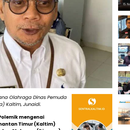
Pe
15 
rana Olahraga Dinas Pemuda
) Kaltim, Junaidi.
 Polemik mengenai
mantan Timur (Kaltim)