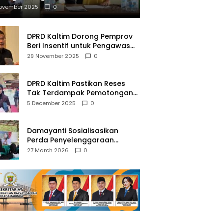
mberantasan NAPZA
November 2025
0
DPRD Kaltim Dorong Pemprov
Beri Insentif untuk Pengawas
Madrasah dan Pendidikan
29 November 2025
0
Agama
DPRD Kaltim Pastikan Reses
Tak Terdampak Pemotongan
Transfer Dana Pusat
5 December 2025
0
Damayanti Sosialisasikan
Perda Penyelenggaraan
Pendidikan Pancasila dan
27 March 2026
0
Wawasan Kebangsaan