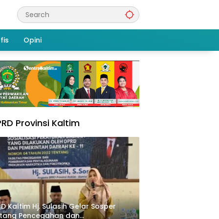
fis
Opini
RD Provinsi Kaltim
D Kaltim Hj. Sulasih Gelar Sosper
ntang Pencegahan dan