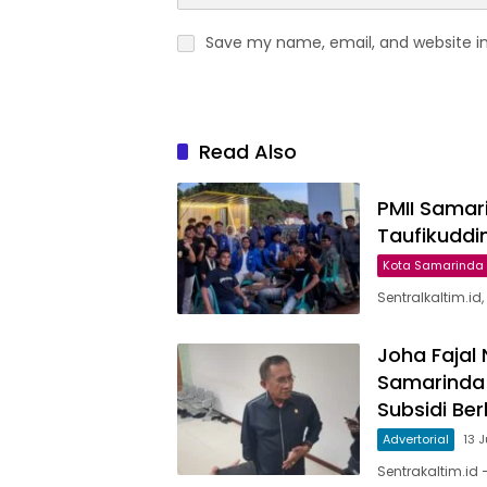
Save my name, email, and website in
Read Also
PMII Samar
Taufikuddi
Kota Samarinda
Sentralkaltim.i
Joha Fajal
Samarinda
Subsidi Be
Advertorial
13 
Sentrakaltim.id