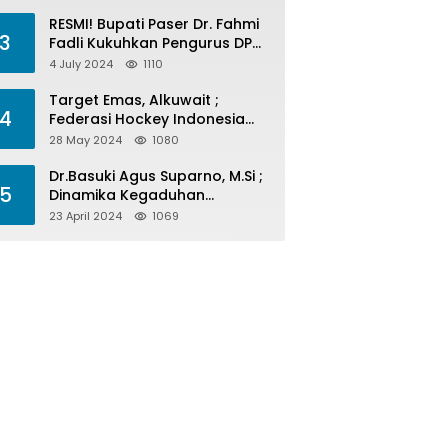
Menelan Korban
RESMI! Bupati Paser Dr. Fahmi
3
Fadli Kukuhkan Pengurus DPP
LAP 2024-2029
4 July 2024
1110
Target Emas, Alkuwait ;
4
Federasi Hockey Indonesia
Kota Balikpapan Siap Menjadi
28 May 2024
1080
Barometer Prestasi Di Kaltim
Dr.Basuki Agus Suparno, M.Si ;
5
Dinamika Kegaduhan
Komunikasi Politik Jelang
23 April 2024
1069
Pesta Politik 2024