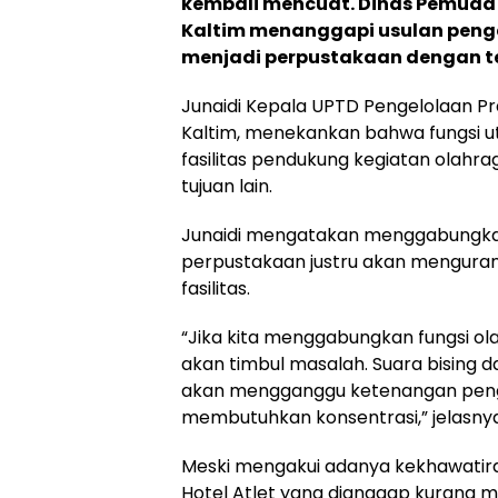
kembali mencuat. Dinas Pemuda
Kaltim menanggapi usulan penga
menjadi perpustakaan dengan t
Junaidi Kepala UPTD Pengelolaan P
Kaltim, menekankan bahwa fungsi u
fasilitas pendukung kegiatan olahra
tujuan lain.
Junaidi mengatakan menggabungkan
perpustakaan justru akan menguran
fasilitas.
“Jika kita menggabungkan fungsi o
akan timbul masalah. Suara bising da
akan mengganggu ketenangan peng
membutuhkan konsentrasi,” jelasnya
Meski mengakui adanya kekhawati
Hotel Atlet yang dianggap kurang ma