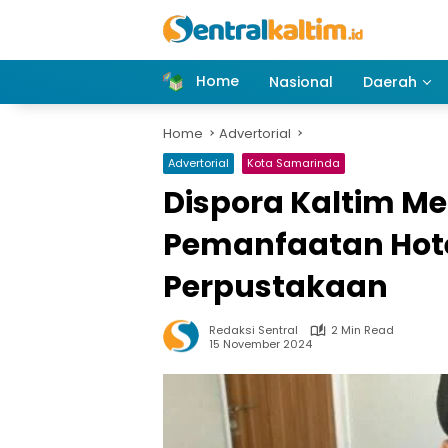
Skip
to
content
Home
Nasional
Daerah
Home
Advertorial
Advertorial
Kota Samarinda
Dispora Kaltim M
Pemanfaatan Hote
Perpustakaan
Redaksi Sentral
2 Min Read
15 November 2024