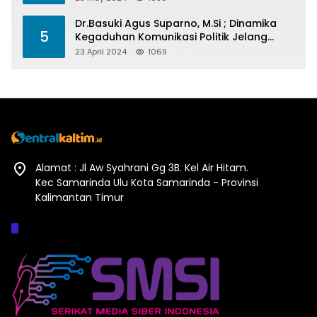
Dr.Basuki Agus Suparno, M.Si ; Dinamika
5
Kegaduhan Komunikasi Politik Jelang
Pesta Politik 2024
23 April 2024
1069
Alamat : Jl Aw Syahrani Gg 3B. Kel Air Hitam.
Kec Samarinda Ulu Kota Samarinda - Provinsi
Kalimantan Timur
Afiliasi :