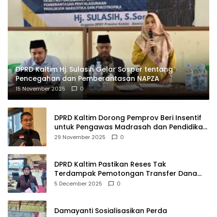
DPRD Kaltim Hj. Sulasih Gelar Sosper tentang
Pencegahan dan Pemberantasan NAPZA
15 November 2025
0
DPRD Kaltim Dorong Pemprov Beri Insentif
untuk Pengawas Madrasah dan Pendidikan
Agama
29 November 2025
0
DPRD Kaltim Pastikan Reses Tak
Terdampak Pemotongan Transfer Dana
Pusat
5 December 2025
0
Damayanti Sosialisasikan Perda