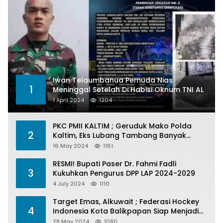
Iwan Telaumbanua Pemuda Nias
1
Meninggal Setelah Di Habisi Oknum TNI AL
1 April 2024
1204
PKC PMII KALTIM ; Geruduk Mako Polda
2
Kaltim, Eks Lubang Tambang Banyak
Menelan Korban
16 May 2024
1161
RESMI! Bupati Paser Dr. Fahmi Fadli
3
Kukuhkan Pengurus DPP LAP 2024-2029
4 July 2024
1110
Target Emas, Alkuwait ; Federasi Hockey
4
Indonesia Kota Balikpapan Siap Menjadi
Barometer Prestasi Di Kaltim
28 May 2024
1080