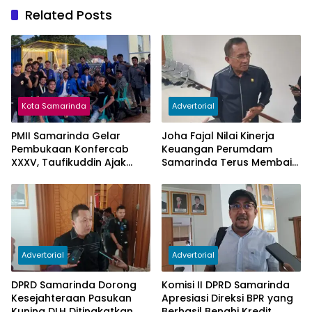
Related Posts
Kota Samarinda
Advertorial
PMII Samarinda Gelar
Joha Fajal Nilai Kinerja
Pembukaan Konfercab
Keuangan Perumdam
XXXV, Taufikuddin Ajak
Samarinda Terus Membaik,
Seluruh Kader Perkuat
Ketergantungan pada
Persatuan
Subsidi Berkurang
Advertorial
Advertorial
DPRD Samarinda Dorong
Komisi II DPRD Samarinda
Kesejahteraan Pasukan
Apresiasi Direksi BPR yang
Kuning DLH Ditingkatkan
Berhasil Benahi Kredit