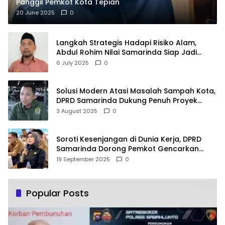
Panggil Pemkot Kota Tepian
20 June 2025
0
Langkah Strategis Hadapi Risiko Alam,
Abdul Rohim Nilai Samarinda Siap Jadi
Pusat Logistik Bencana Kalimantan
6 July 2025
0
Solusi Modern Atasi Masalah Sampah Kota,
DPRD Samarinda Dukung Penuh Proyek
PLTSA
3 August 2025
0
Soroti Kesenjangan di Dunia Kerja, DPRD
Samarinda Dorong Pemkot Gencarkan
Pemberdayaan Perempuan
19 September 2025
0
Popular Posts