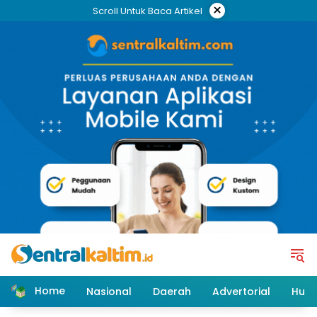
Skip
×
Scroll Untuk Baca Artikel
to
content
Home
Nasional
Daerah
Advertorial
Huk