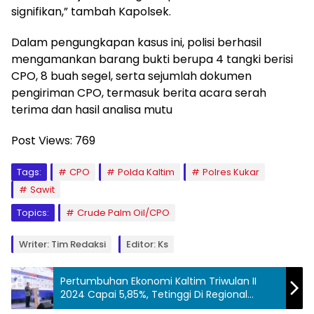
signifikan,” tambah Kapolsek.
Dalam pengungkapan kasus ini, polisi berhasil
mengamankan barang bukti berupa 4 tangki berisi
CPO, 8 buah segel, serta sejumlah dokumen
pengiriman CPO, termasuk berita acara serah
terima dan hasil analisa mutu
Post Views:
769
Tags:
CPO
Polda Kaltim
Polres Kukar
Sawit
Topics:
Crude Palm Oil/CPO
Writer: Tim Redaksi
Editor: Ks
Pertumbuhan Ekonomi Kaltim Triwulan II
2024 Capai 5,85%, Tetinggi Di Regional
Kalimantan