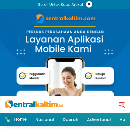
Skip
×
Scroll Untuk Baca Artikel
to
content
Home
Nasional
Daerah
Advertorial
Huk