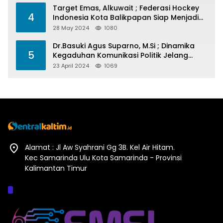
Target Emas, Alkuwait ; Federasi Hockey
4
Indonesia Kota Balikpapan Siap Menjadi
Barometer Prestasi Di Kaltim
28 May 2024
1080
Dr.Basuki Agus Suparno, M.Si ; Dinamika
5
Kegaduhan Komunikasi Politik Jelang
Pesta Politik 2024
23 April 2024
1069
Alamat : Jl Aw Syahrani Gg 3B. Kel Air Hitam.
Kec Samarinda Ulu Kota Samarinda - Provinsi
Kalimantan Timur
Afiliasi :