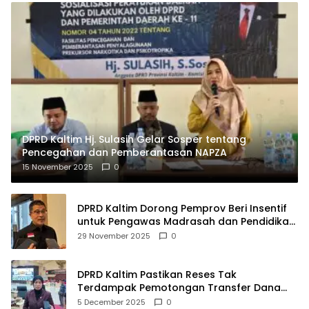
DPRD Kaltim Hj. Sulasih Gelar Sosper tentang
Pencegahan dan Pemberantasan NAPZA
15 November 2025
0
DPRD Kaltim Dorong Pemprov Beri Insentif
untuk Pengawas Madrasah dan Pendidikan
Agama
29 November 2025
0
DPRD Kaltim Pastikan Reses Tak
Terdampak Pemotongan Transfer Dana
Pusat
5 December 2025
0