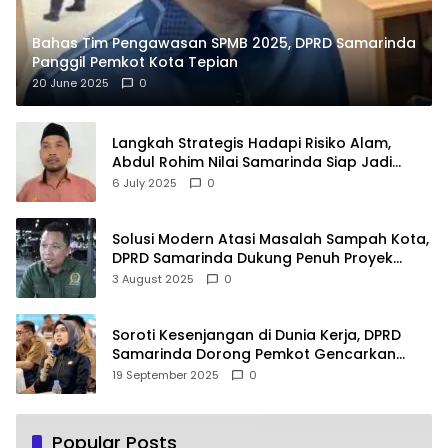
Bahas Tim Pengawasan SPMB 2025, DPRD Samarinda
Panggil Pemkot Kota Tepian
20 June 2025
0
Langkah Strategis Hadapi Risiko Alam,
Abdul Rohim Nilai Samarinda Siap Jadi
Pusat Logistik Bencana Kalimantan
6 July 2025
0
Solusi Modern Atasi Masalah Sampah Kota,
DPRD Samarinda Dukung Penuh Proyek
PLTSA
3 August 2025
0
Soroti Kesenjangan di Dunia Kerja, DPRD
Samarinda Dorong Pemkot Gencarkan
Pemberdayaan Perempuan
19 September 2025
0
Popular Posts