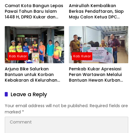
Camat Kota Bangun Lepas
Amirullah Kembalikan
Pawai Tahun Baru Islam
Berkas Pendaftaran, Siap
1448 H, DPRD Kukar dan
Maju Calon Ketua DPC
Forkopimcam Turut Hadir
Demokrat Kukar
Kab. Kukar
Kab. Kukar
Arjuna Bike Salurkan
Pemkab Kukar Apresiasi
Bantuan untuk Korban
Peran Wartawan Melalui
Kebakaran di Kelurahan
Bantuan Hewan Kurban
Mangkurawang
untuk PWI
Leave a Reply
Your email address will not be published.
Required fields are
marked
*