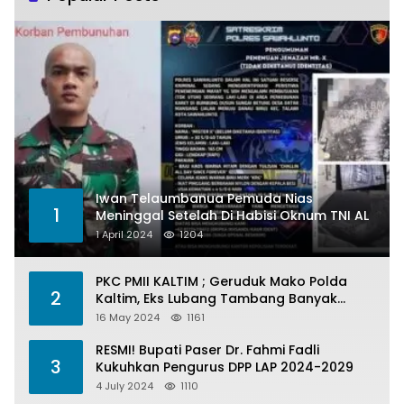
Iwan Telaumbanua Pemuda Nias
1
Meninggal Setelah Di Habisi Oknum TNI AL
1 April 2024
1204
PKC PMII KALTIM ; Geruduk Mako Polda
2
Kaltim, Eks Lubang Tambang Banyak
Menelan Korban
16 May 2024
1161
RESMI! Bupati Paser Dr. Fahmi Fadli
3
Kukuhkan Pengurus DPP LAP 2024-2029
4 July 2024
1110