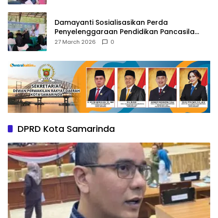
Damayanti Sosialisasikan Perda
Penyelenggaraan Pendidikan Pancasila
dan Wawasan Kebangsaan
27 March 2026
0
DPRD Kota Samarinda