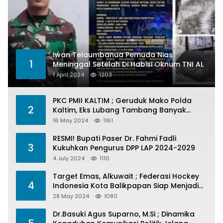
Iwan Telaumbanua Pemuda Nias
1
Meninggal Setelah Di Habisi Oknum TNI AL
1 April 2024
1203
PKC PMII KALTIM ; Geruduk Mako Polda
2
Kaltim, Eks Lubang Tambang Banyak
Menelan Korban
16 May 2024
1161
RESMI! Bupati Paser Dr. Fahmi Fadli
3
Kukuhkan Pengurus DPP LAP 2024-2029
4 July 2024
1110
Target Emas, Alkuwait ; Federasi Hockey
4
Indonesia Kota Balikpapan Siap Menjadi
Barometer Prestasi Di Kaltim
28 May 2024
1080
Dr.Basuki Agus Suparno, M.Si ; Dinamika