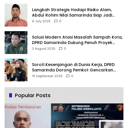
Langkah Strategis Hadapi Risiko Alam,
Abdul Rohim Nilai Samarinda Siap Jadi
Pusat Logistik Bencana Kalimantan
6 July 2025
0
Solusi Modern Atasi Masalah Sampah Kota,
DPRD Samarinda Dukung Penuh Proyek
PLTSA
3 August 2025
0
Soroti Kesenjangan di Dunia Kerja, DPRD
Samarinda Dorong Pemkot Gencarkan
Pemberdayaan Perempuan
19 September 2025
0
Popular Posts