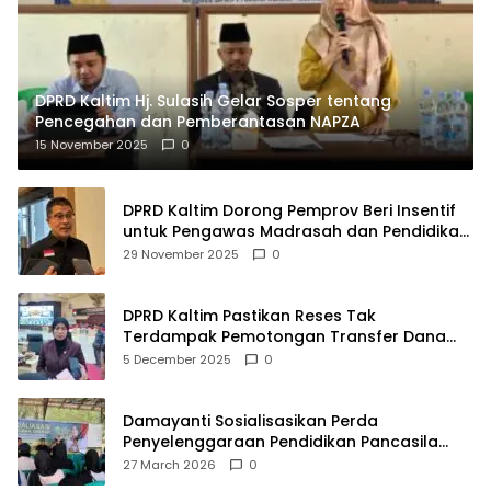
DPRD Kaltim Hj. Sulasih Gelar Sosper tentang
Pencegahan dan Pemberantasan NAPZA
15 November 2025
0
DPRD Kaltim Dorong Pemprov Beri Insentif
untuk Pengawas Madrasah dan Pendidikan
Agama
29 November 2025
0
DPRD Kaltim Pastikan Reses Tak
Terdampak Pemotongan Transfer Dana
Pusat
5 December 2025
0
Damayanti Sosialisasikan Perda
Penyelenggaraan Pendidikan Pancasila
dan Wawasan Kebangsaan
27 March 2026
0