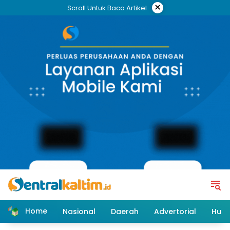
Skip
×
Scroll Untuk Baca Artikel
to
content
Home
Nasional
Daerah
Advertorial
Huk