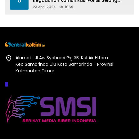
5
Kegaduhan Komunikasi Politik Jelang
Pesta Politik 2024
23 April 2024
1069
Alamat : Jl Aw Syahrani Gg 3B. Kel Air Hitam.
Kec Samarinda Ulu Kota Samarinda - Provinsi
Kalimantan Timur
Afiliasi :