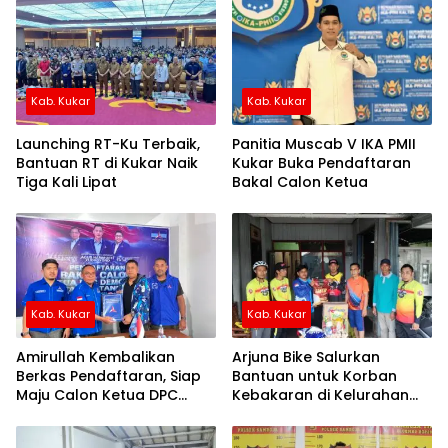
Kab. Kukar
Kab. Kukar
Launching RT-Ku Terbaik,
Panitia Muscab V IKA PMII
Bantuan RT di Kukar Naik
Kukar Buka Pendaftaran
Tiga Kali Lipat
Bakal Calon Ketua
Kab. Kukar
Kab. Kukar
Amirullah Kembalikan
Arjuna Bike Salurkan
Berkas Pendaftaran, Siap
Bantuan untuk Korban
Maju Calon Ketua DPC
Kebakaran di Kelurahan
Demokrat Kukar
Mangkurawang