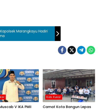
, Kapolsek Marangkayu Hadiri
ama
ukar
Kab. Kukar
 Muscab V IKA PMII
Camat Kota Bangun Lepas