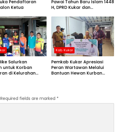
Buka Pendaftaran
Pawai Tahun Baru Islam 1448
Calon Ketua
H, DPRD Kukar dan
Forkopimcam Turut Hadir
ukar
Kab. Kukar
Bike Salurkan
Pemkab Kukar Apresiasi
n untuk Korban
Peran Wartawan Melalui
ran di Kelurahan
Bantuan Hewan Kurban
urawang
untuk PWI
Required fields are marked
*