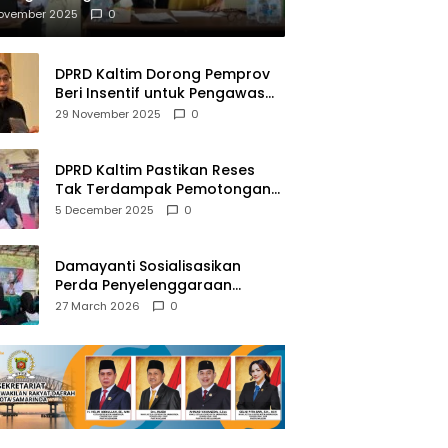
mberantasan NAPZA
November 2025
0
DPRD Kaltim Dorong Pemprov
Beri Insentif untuk Pengawas
Madrasah dan Pendidikan
29 November 2025
0
Agama
DPRD Kaltim Pastikan Reses
Tak Terdampak Pemotongan
Transfer Dana Pusat
5 December 2025
0
Damayanti Sosialisasikan
Perda Penyelenggaraan
Pendidikan Pancasila dan
27 March 2026
0
Wawasan Kebangsaan