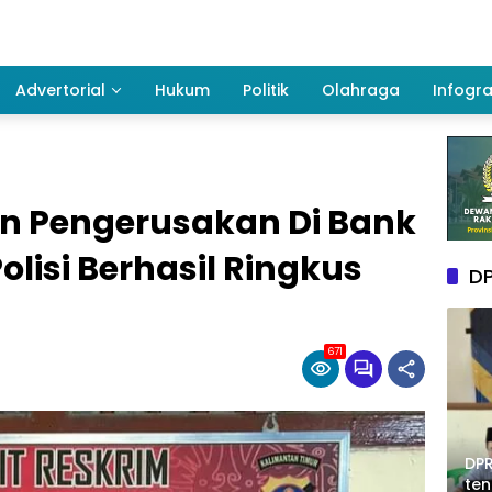
Advertorial
Hukum
Politik
Olahraga
Infogra
 Pengerusakan Di Bank
lisi Berhasil Ringkus
DP
671
DPR
te