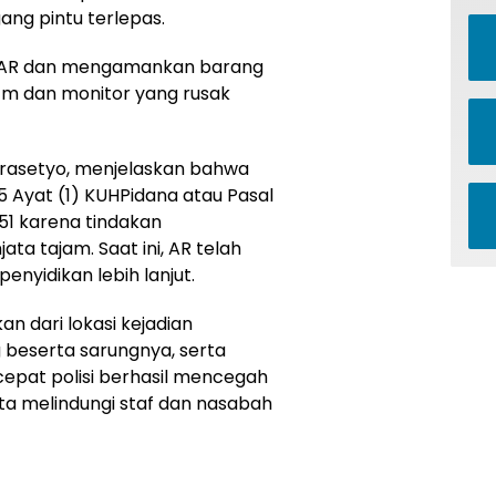
ng pintu terlepas.
ap AR dan mengamankan barang
cm dan monitor yang rusak
Prasetyo, menjelaskan bahwa
5 Ayat (1) KUHPidana atau Pasal
951 karena tindakan
a tajam. Saat ini, AR telah
enyidikan lebih lanjut.
n dari lokasi kejadian
 beserta sarungnya, serta
cepat polisi berhasil mencegah
erta melindungi staf dan nasabah