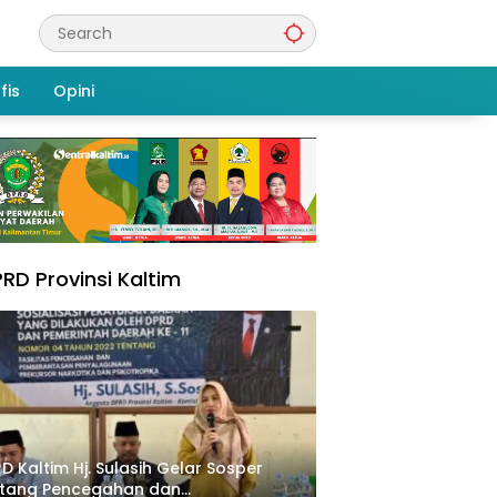
fis
Opini
RD Provinsi Kaltim
D Kaltim Hj. Sulasih Gelar Sosper
ntang Pencegahan dan