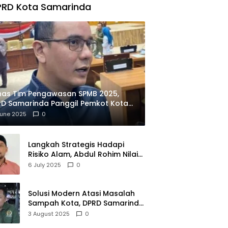
PRD Kota Samarinda
has Tim Pengawasan SPMB 2025,
D Samarinda Panggil Pemkot Kota
ian
June 2025
0
Langkah Strategis Hadapi
Risiko Alam, Abdul Rohim Nilai
Samarinda Siap Jadi Pusat
6 July 2025
0
Logistik Bencana Kalimantan
Solusi Modern Atasi Masalah
Sampah Kota, DPRD Samarinda
Dukung Penuh Proyek PLTSA
3 August 2025
0