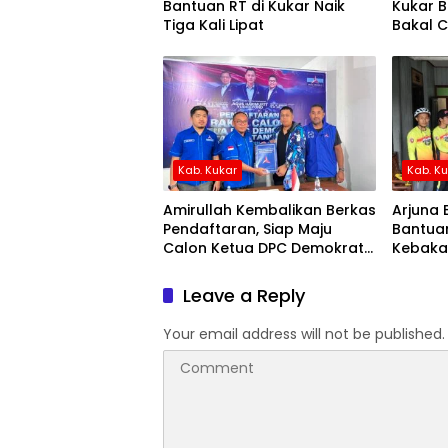
Bantuan RT di Kukar Naik
Kukar 
Tiga Kali Lipat
Bakal 
Kab. Kukar
Kab. K
Amirullah Kembalikan Berkas
Arjuna 
Pendaftaran, Siap Maju
Bantua
Calon Ketua DPC Demokrat
Kebaka
Kukar
Mangk
Leave a Reply
Your email address will not be published.