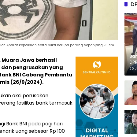
D
s oleh Aparat kepolisian serta bukti berupa parang sepanjang 73 cm
Ba
k Muara Jawa berhasil
DPR
 dan pengrusakan yang
Tep
20 
 Bank BNI Cabang Pembantu
mis (26/9/2024).
kukan aksi perusakan
rang fasilitas bank termasuk
i Bank BNI pada pagi hari
narik uang sebesar Rp 100