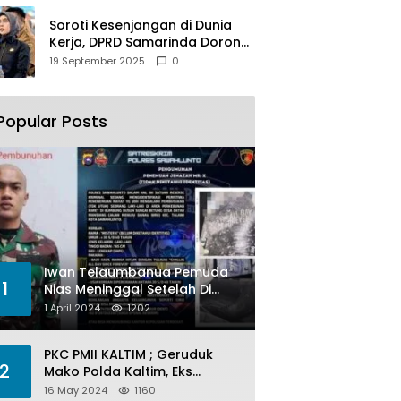
Soroti Kesenjangan di Dunia
Kerja, DPRD Samarinda Dorong
Pemkot Gencarkan
19 September 2025
0
Pemberdayaan Perempuan
Popular Posts
Iwan Telaumbanua Pemuda
1
Nias Meninggal Setelah Di
Habisi Oknum TNI AL
1 April 2024
1202
PKC PMII KALTIM ; Geruduk
2
Mako Polda Kaltim, Eks
Lubang Tambang Banyak
16 May 2024
1160