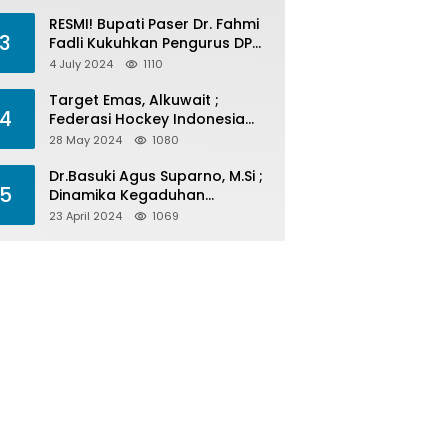
Menelan Korban
RESMI! Bupati Paser Dr. Fahmi
3
Fadli Kukuhkan Pengurus DPP
LAP 2024-2029
4 July 2024
1110
Target Emas, Alkuwait ;
4
Federasi Hockey Indonesia
Kota Balikpapan Siap Menjadi
28 May 2024
1080
Barometer Prestasi Di Kaltim
Dr.Basuki Agus Suparno, M.Si ;
5
Dinamika Kegaduhan
Komunikasi Politik Jelang
23 April 2024
1069
Pesta Politik 2024