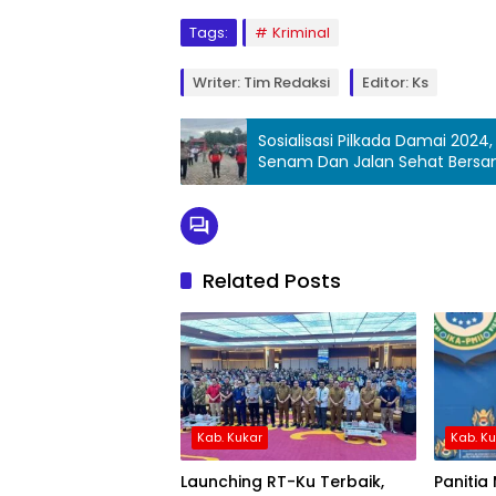
Tags:
Kriminal
Writer: Tim Redaksi
Editor: Ks
Sosialisasi Pilkada Damai 2024
Senam Dan Jalan Sehat Bers
Related Posts
Kab. Kukar
Kab. K
Launching RT-Ku Terbaik,
Panitia