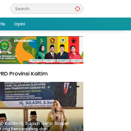
fis
Opini
RD Provinsi Kaltim
D Kaltim Hj. Sulasih Gelar Sosper
ntang Pencegahan dan