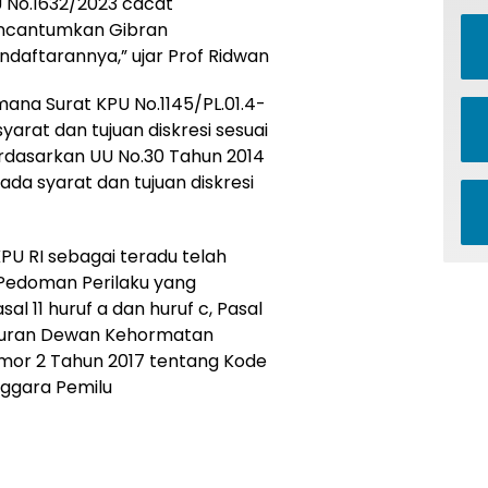
U No.1632/2023 cacat
encantumkan Gibran
daftarannya,” ujar Prof Ridwan
ana Surat KPU No.1145/PL.01.4-
yarat dan tujuan diskresi sesuai
rdasarkan UU No.30 Tahun 2014
da syarat dan tujuan diskresi
PU RI sebagai teradu telah
 Pedoman Perilaku yang
al 11 huruf a dan huruf c, Pasal
eraturan Dewan Kehormatan
or 2 Tahun 2017 tentang Kode
nggara Pemilu