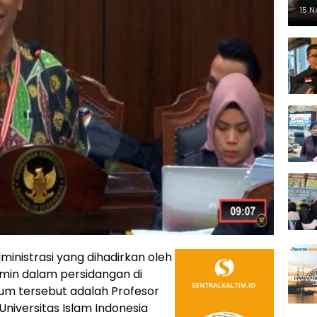
Pe
15 
dministrasi yang dihadirkan oleh
min dalam persidangan di
um tersebut adalah Profesor
Universitas Islam Indonesia