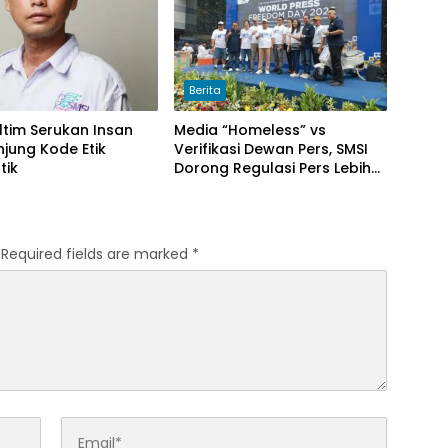
Berita
ltim Serukan Insan
Media “Homeless” vs
njung Kode Etik
Verifikasi Dewan Pers, SMSI
tik
Dorong Regulasi Pers Lebih
Adaptif di Era Digital
Required fields are marked
*