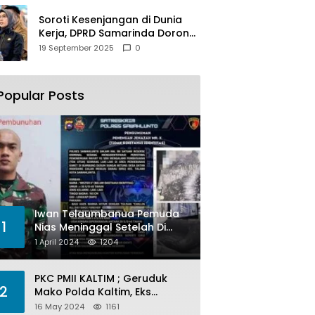
Soroti Kesenjangan di Dunia
Kerja, DPRD Samarinda Dorong
Pemkot Gencarkan
19 September 2025
0
Pemberdayaan Perempuan
Popular Posts
Iwan Telaumbanua Pemuda
1
Nias Meninggal Setelah Di
Habisi Oknum TNI AL
1 April 2024
1204
PKC PMII KALTIM ; Geruduk
2
Mako Polda Kaltim, Eks
Lubang Tambang Banyak
16 May 2024
1161