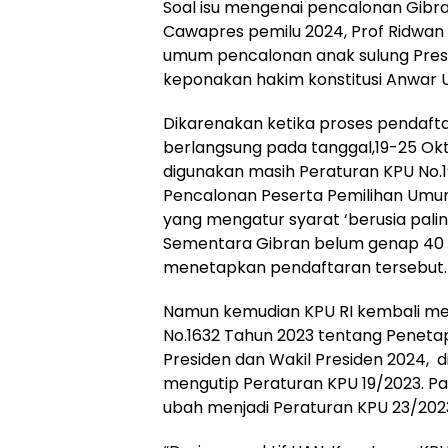
Soal isu mengenai pencalonan Gibr
Cawapres pemilu 2024, Prof Ridwa
umum pencalonan anak sulung Presi
keponakan hakim konstitusi Anwar U
Dikarenakan ketika proses pendaf
berlangsung pada tanggal,19-25 Ok
digunakan masih Peraturan KPU No.
Pencalonan Peserta Pemilihan Umum
yang mengatur syarat ‘berusia pali
Sementara Gibran belum genap 40 
menetapkan pendaftaran tersebut.
Namun kemudian KPU RI kembali me
No.1632 Tahun 2023 tentang Peneta
Presiden dan Wakil Presiden 2024, 
mengutip Peraturan KPU 19/2023. Pa
ubah menjadi Peraturan KPU 23/202