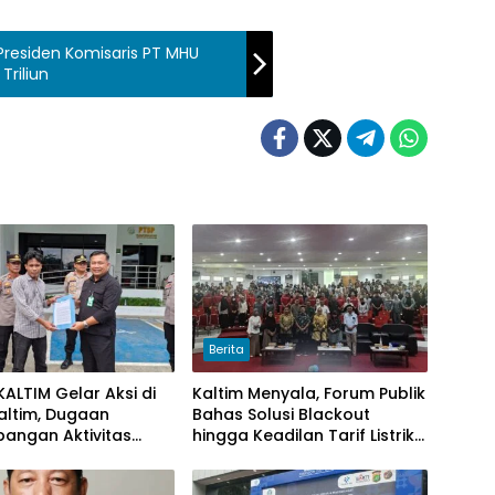
 Presiden Komisaris PT MHU
Triliun
Berita
ALTIM Gelar Aksi di
Kaltim Menyala, Forum Publik
Kaltim, Dugaan
Bahas Solusi Blackout
pangan Aktivitas
hingga Keadilan Tarif Listrik
r Muat Cangkang
di Pelosok Desa
di Logpond Tubaan