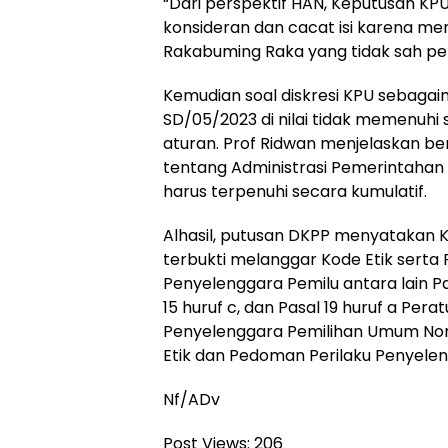
“Dari perspektif HAN, Keputusan KP
konsideran dan cacat isi karena m
Rakabuming Raka yang tidak sah pen
Kemudian soal diskresi KPU sebagaim
SD/05/2023 di nilai tidak memenuhi s
aturan. Prof Ridwan menjelaskan be
tentang Administrasi Pemerintahan a
harus terpenuhi secara kumulatif.
Alhasil, putusan DKPP menyatakan K
terbukti melanggar Kode Etik serta
Penyelenggara Pemilu antara lain Pas
15 huruf c, dan Pasal 19 huruf a P
Penyelenggara Pemilihan Umum Nom
Etik dan Pedoman Perilaku Penyele
Nf/ADv
Post Views:
206