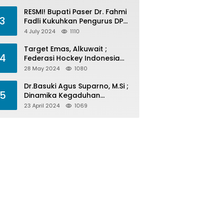
Menelan Korban
RESMI! Bupati Paser Dr. Fahmi
3
Fadli Kukuhkan Pengurus DPP
LAP 2024-2029
4 July 2024
1110
Target Emas, Alkuwait ;
4
Federasi Hockey Indonesia
Kota Balikpapan Siap Menjadi
28 May 2024
1080
Barometer Prestasi Di Kaltim
Dr.Basuki Agus Suparno, M.Si ;
5
Dinamika Kegaduhan
Komunikasi Politik Jelang
23 April 2024
1069
Pesta Politik 2024