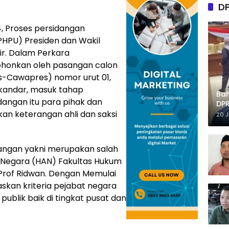
D
, Proses persidangan
(PHPU) Presiden dan Wakil
lir. Dalam Perkara
ohonkan oleh pasangan calon
s-Cawapres) nomor urut 01,
kandar, masuk tahap
Ba
angan itu para pihak dan
DPR
kan keterangan ahli dan saksi
Tep
20 
rangan yakni merupakan salah
i Negara (HAN) Fakultas Hukum
, Prof Ridwan. Dengan Memulai
skan kriteria pejabat negara
publik baik di tingkat pusat dan