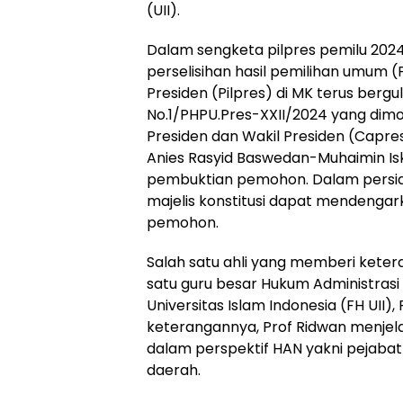
(UII).
Dalam sengketa pilpres pemilu 2024
perselisihan hasil pemilihan umum 
Presiden (Pilpres) di MK terus bergu
No.1/PHPU.Pres-XXII/2024 yang dim
Presiden dan Wakil Presiden (Capre
Anies Rasyid Baswedan-Muhaimin Is
pembuktian pemohon. Dalam persid
majelis konstitusi dapat mendengar
pemohon.
Salah satu ahli yang memberi kete
satu guru besar Hukum Administras
Universitas Islam Indonesia (FH UII)
keterangannya, Prof Ridwan menjela
dalam perspektif HAN yakni pejabat 
daerah.