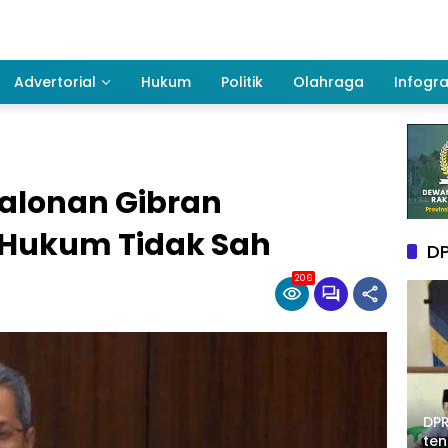
Advertorial
Hukum
Politik
Olahraga
Infogra
calonan Gibran
 Hukum Tidak Sah
DP
206
DPR
te