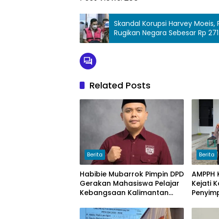
Skandal Korupsi Harvey Moeis,
Rugikan Negara Sebesar Rp 271 
Related Posts
Berita
Berita
Habibie Mubarrok Pimpin DPD
AMPPH K
Gerakan Mahasiswa Pelajar
Kejati 
Kebangsaan Kalimantan
Penyim
Timur.
Bongka
Sawit 