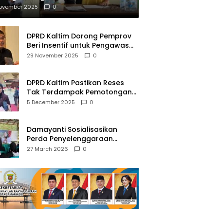
mberantasan NAPZA
November 2025
0
DPRD Kaltim Dorong Pemprov
Beri Insentif untuk Pengawas
Madrasah dan Pendidikan
29 November 2025
0
Agama
DPRD Kaltim Pastikan Reses
Tak Terdampak Pemotongan
Transfer Dana Pusat
5 December 2025
0
Damayanti Sosialisasikan
Perda Penyelenggaraan
Pendidikan Pancasila dan
27 March 2026
0
Wawasan Kebangsaan