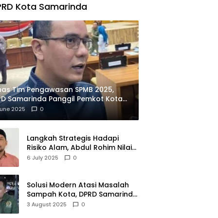
PRD Kota Samarinda
has Tim Pengawasan SPMB 2025,
D Samarinda Panggil Pemkot Kota
ian
June 2025
0
Langkah Strategis Hadapi
Risiko Alam, Abdul Rohim Nilai
Samarinda Siap Jadi Pusat
6 July 2025
0
Logistik Bencana Kalimantan
Solusi Modern Atasi Masalah
Sampah Kota, DPRD Samarinda
Dukung Penuh Proyek PLTSA
3 August 2025
0