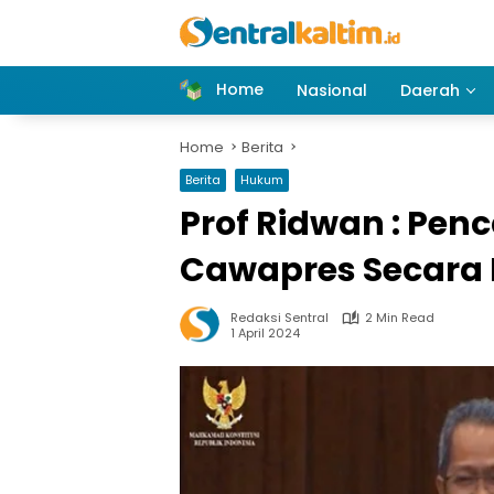
Skip
to
content
Home
Nasional
Daerah
Home
Berita
Berita
Hukum
Prof Ridwan : Pen
Cawapres Secara
Redaksi Sentral
2 Min Read
1 April 2024