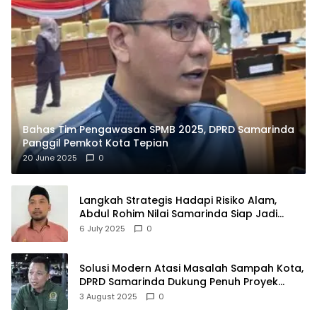
Bahas Tim Pengawasan SPMB 2025, DPRD Samarinda
Panggil Pemkot Kota Tepian
20 June 2025
0
Langkah Strategis Hadapi Risiko Alam,
Abdul Rohim Nilai Samarinda Siap Jadi
Pusat Logistik Bencana Kalimantan
6 July 2025
0
Solusi Modern Atasi Masalah Sampah Kota,
DPRD Samarinda Dukung Penuh Proyek
PLTSA
3 August 2025
0