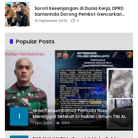
Soroti Kesenjangan di Dunia Kerja, DPRD
Samarinda Dorong Pemkot Gencarkan
Pemberdayaan Perempuan
19 September 2025
0
Popular Posts
Iwan Telaumbanua Pemuda Nias
1
Meninggal Setelah Di Habisi Oknum TNI AL
1 April 2024
1204