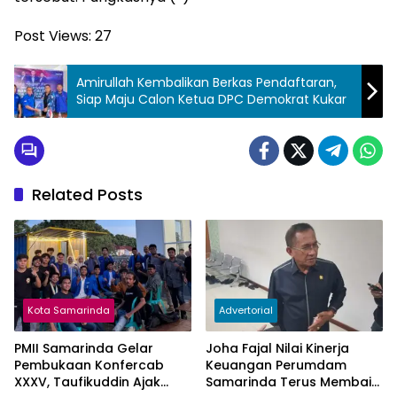
Post Views:
27
Amirullah Kembalikan Berkas Pendaftaran,
Siap Maju Calon Ketua DPC Demokrat Kukar
Related Posts
Kota Samarinda
Advertorial
PMII Samarinda Gelar
Joha Fajal Nilai Kinerja
Pembukaan Konfercab
Keuangan Perumdam
XXXV, Taufikuddin Ajak
Samarinda Terus Membaik,