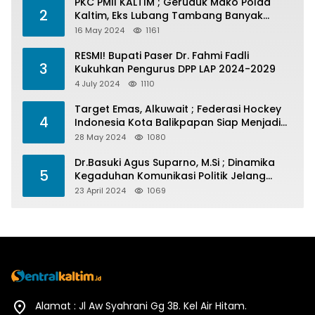
PKC PMII KALTIM ; Geruduk Mako Polda
2
Kaltim, Eks Lubang Tambang Banyak
Menelan Korban
16 May 2024
1161
RESMI! Bupati Paser Dr. Fahmi Fadli
3
Kukuhkan Pengurus DPP LAP 2024-2029
4 July 2024
1110
Target Emas, Alkuwait ; Federasi Hockey
4
Indonesia Kota Balikpapan Siap Menjadi
Barometer Prestasi Di Kaltim
28 May 2024
1080
Dr.Basuki Agus Suparno, M.Si ; Dinamika
5
Kegaduhan Komunikasi Politik Jelang
Pesta Politik 2024
23 April 2024
1069
Alamat : Jl Aw Syahrani Gg 3B. Kel Air Hitam.