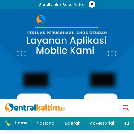
Skip
×
Scroll Untuk Baca Artikel
to
content
Home
Nasional
Daerah
Advertorial
Huk