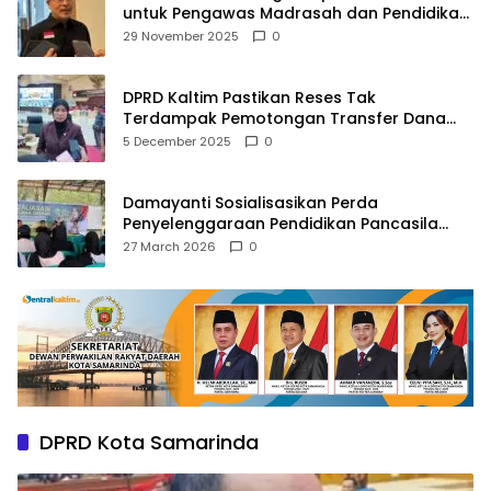
untuk Pengawas Madrasah dan Pendidikan
Agama
29 November 2025
0
DPRD Kaltim Pastikan Reses Tak
Terdampak Pemotongan Transfer Dana
Pusat
5 December 2025
0
Damayanti Sosialisasikan Perda
Penyelenggaraan Pendidikan Pancasila
dan Wawasan Kebangsaan
27 March 2026
0
DPRD Kota Samarinda