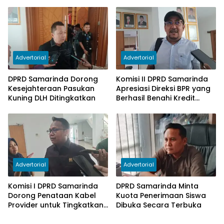
Seluruh Kader Perkuat
Ketergantungan pada
Persatuan
Subsidi Berkurang
Advertorial
Advertorial
DPRD Samarinda Dorong
Komisi II DPRD Samarinda
Kesejahteraan Pasukan
Apresiasi Direksi BPR yang
Kuning DLH Ditingkatkan
Berhasil Benahi Kredit
Bermasalah
Advertorial
Advertorial
Komisi I DPRD Samarinda
DPRD Samarinda Minta
Dorong Penataan Kabel
Kuota Penerimaan Siswa
Provider untuk Tingkatkan
Dibuka Secara Terbuka
PAD