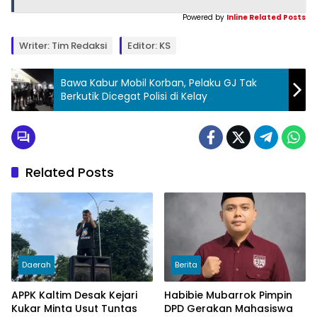
Powered by
Inline Related Posts
Writer: Tim Redaksi
Editor: KS
Bawa Kabur Mobil Korban, Pelaku GJ Tak
Berkutik Dicegat Polisi di Kelay
Related Posts
Daerah
Berita
APPK Kaltim Desak Kejari
Habibie Mubarrok Pimpin
Kukar Minta Usut Tuntas
DPD Gerakan Mahasiswa