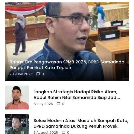
Bahas Tim Pengawasan SPMB 2025, DPRD Samarinda
Panggil Pemkot Kota Tepian
20 June 2025
0
Langkah Strategis Hadapi Risiko Alam,
Abdul Rohim Nilai Samarinda Siap Jadi
Pusat Logistik Bencana Kalimantan
6 July 2025
0
Solusi Modern Atasi Masalah Sampah Kota,
DPRD Samarinda Dukung Penuh Proyek
PLTSA
3 August 2025
0