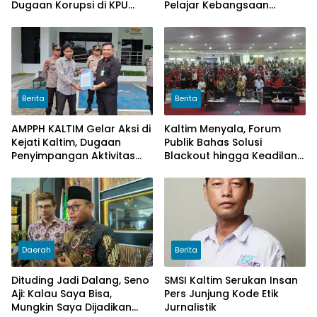
Dugaan Korupsi di KPU
Pelajar Kebangsaan
Kukar pada penggunaan
Kalimantan Timur.
Dana Hibah PSU Kukar
Tahun 2025
Berita
Berita
AMPPH KALTIM Gelar Aksi di
Kaltim Menyala, Forum
Kejati Kaltim, Dugaan
Publik Bahas Solusi
Penyimpangan Aktivitas
Blackout hingga Keadilan
Bongkar Muat Cangkang
Tarif Listrik di Pelosok Desa
Sawit di Logpond Tubaan
Daerah
Berita
Dituding Jadi Dalang, Seno
SMSI Kaltim Serukan Insan
Aji: Kalau Saya Bisa,
Pers Junjung Kode Etik
Mungkin Saya Dijadikan
Jurnalistik