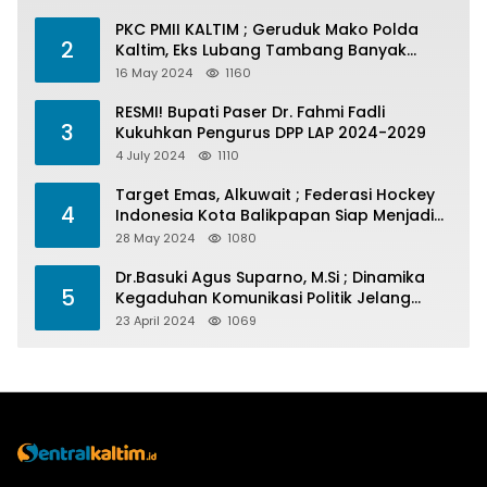
PKC PMII KALTIM ; Geruduk Mako Polda
2
Kaltim, Eks Lubang Tambang Banyak
Menelan Korban
16 May 2024
1160
RESMI! Bupati Paser Dr. Fahmi Fadli
3
Kukuhkan Pengurus DPP LAP 2024-2029
4 July 2024
1110
Target Emas, Alkuwait ; Federasi Hockey
4
Indonesia Kota Balikpapan Siap Menjadi
Barometer Prestasi Di Kaltim
28 May 2024
1080
Dr.Basuki Agus Suparno, M.Si ; Dinamika
5
Kegaduhan Komunikasi Politik Jelang
Pesta Politik 2024
23 April 2024
1069