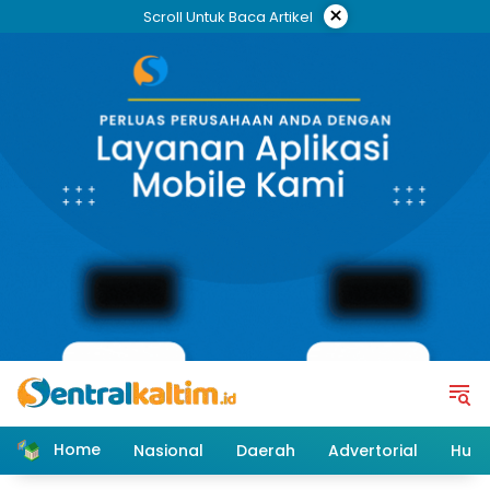
Skip
×
Scroll Untuk Baca Artikel
to
content
Home
Nasional
Daerah
Advertorial
Huk