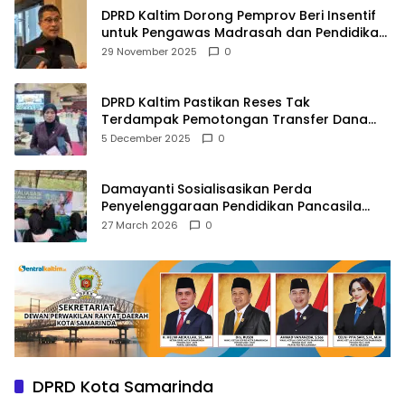
DPRD Kaltim Dorong Pemprov Beri Insentif
untuk Pengawas Madrasah dan Pendidikan
Agama
29 November 2025
0
DPRD Kaltim Pastikan Reses Tak
Terdampak Pemotongan Transfer Dana
Pusat
5 December 2025
0
Damayanti Sosialisasikan Perda
Penyelenggaraan Pendidikan Pancasila
dan Wawasan Kebangsaan
27 March 2026
0
DPRD Kota Samarinda