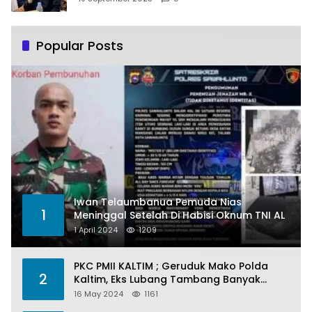
Popular Posts
Iwan Telaumbanua Pemuda Nias
1
Meninggal Setelah Di Habisi Oknum TNI AL
1 April 2024
1209
PKC PMII KALTIM ; Geruduk Mako Polda
2
Kaltim, Eks Lubang Tambang Banyak
Menelan Korban
16 May 2024
1161