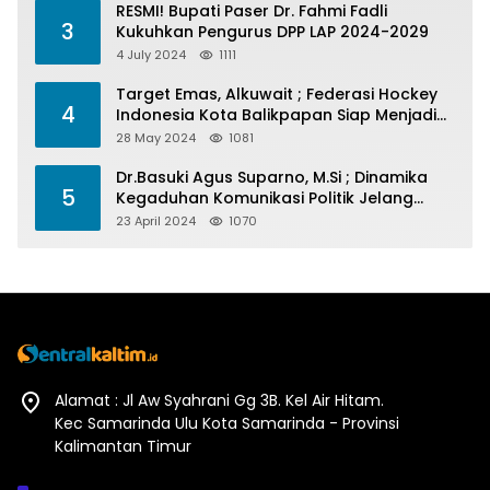
RESMI! Bupati Paser Dr. Fahmi Fadli
3
Kukuhkan Pengurus DPP LAP 2024-2029
4 July 2024
1111
Target Emas, Alkuwait ; Federasi Hockey
4
Indonesia Kota Balikpapan Siap Menjadi
Barometer Prestasi Di Kaltim
28 May 2024
1081
Dr.Basuki Agus Suparno, M.Si ; Dinamika
5
Kegaduhan Komunikasi Politik Jelang
Pesta Politik 2024
23 April 2024
1070
Alamat : Jl Aw Syahrani Gg 3B. Kel Air Hitam.
Kec Samarinda Ulu Kota Samarinda - Provinsi
Kalimantan Timur