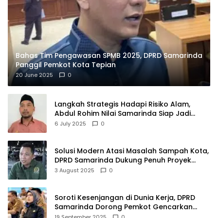
Bahas Tim Pengawasan SPMB 2025, DPRD Samarinda
Panggil Pemkot Kota Tepian
20 June 2025
0
Langkah Strategis Hadapi Risiko Alam,
Abdul Rohim Nilai Samarinda Siap Jadi
Pusat Logistik Bencana Kalimantan
6 July 2025
0
Solusi Modern Atasi Masalah Sampah Kota,
DPRD Samarinda Dukung Penuh Proyek
PLTSA
3 August 2025
0
Soroti Kesenjangan di Dunia Kerja, DPRD
Samarinda Dorong Pemkot Gencarkan
Pemberdayaan Perempuan
19 September 2025
0