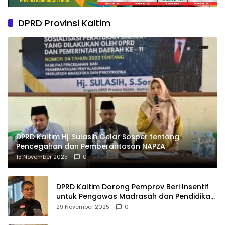
DPRD Provinsi Kaltim
DPRD Kaltim Hj. Sulasih Gelar Sosper tentang
Pencegahan dan Pemberantasan NAPZA
15 November 2025
0
DPRD Kaltim Dorong Pemprov Beri Insentif
untuk Pengawas Madrasah dan Pendidikan
Agama
29 November 2025
0