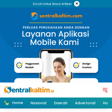
Skip
×
Scroll Untuk Baca Artikel
to
content
Home
Nasional
Daerah
Advertorial
Huk