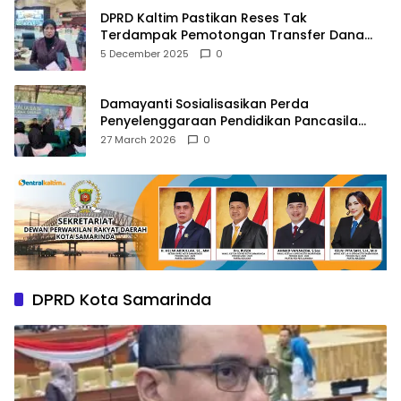
DPRD Kaltim Pastikan Reses Tak
Terdampak Pemotongan Transfer Dana
Pusat
5 December 2025
0
Damayanti Sosialisasikan Perda
Penyelenggaraan Pendidikan Pancasila
dan Wawasan Kebangsaan
27 March 2026
0
DPRD Kota Samarinda