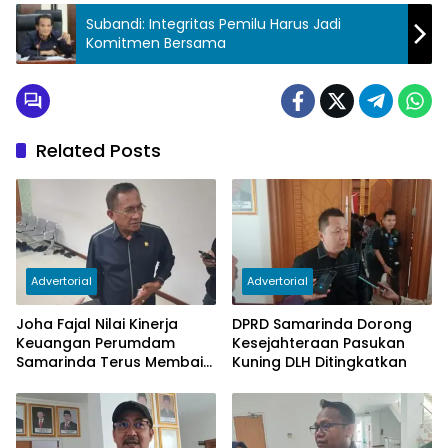
Subandi: Integritas Pemilu Harus Jadi
Komitmen Bersama
Related Posts
Advertorial
Advertorial
Joha Fajal Nilai Kinerja
DPRD Samarinda Dorong
Keuangan Perumdam
Kesejahteraan Pasukan
Samarinda Terus Membaik,
Kuning DLH Ditingkatkan
Ketergantungan pada
Subsidi Berkurang